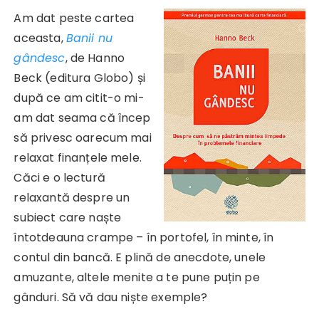
Am dat peste cartea
aceasta,
Banii nu
gândesc
, de Hanno
Beck (editura Globo) și
după ce am citit-o mi-
am dat seama că încep
să privesc oarecum mai
relaxat finanțele mele.
Căci e o lectură
relaxantă despre un
subiect care naște
întotdeauna crampe – în portofel, în minte, în
contul din bancă. E plină de anecdote, unele
amuzante, altele menite a te pune puțin pe
gânduri. Să vă dau niște exemple?