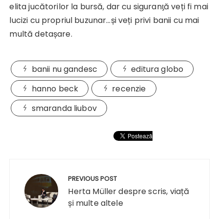
elita jucătorilor la bursă, dar cu siguranƫă veți fi mai
lucizi cu propriul buzunar…și veți privi banii cu mai
multă detașare.
banii nu gandesc
editura globo
hanno beck
recenzie
smaranda liubov
Navigare
în
PREVIOUS POST
articole
Herta Müller despre scris, viață
și multe altele