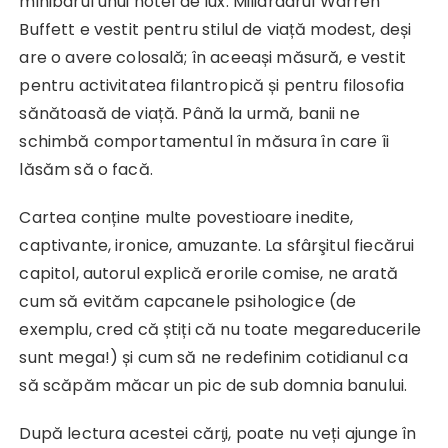
minibarul unui hotel de lux. Miliardarul Warren
Buffett e vestit pentru stilul de viață modest, deși
are o avere colosală; în aceeași măsură, e vestit
pentru activitatea filantropică și pentru filosofia
sănătoasă de viață. Până la urmă, banii ne
schimbă comportamentul în măsura în care îi
lăsăm să o facă.
Cartea conține multe povestioare inedite,
captivante, ironice, amuzante. La sfârşitul fiecărui
capitol, autorul explică erorile comise, ne arată
cum să evităm capcanele psihologice (de
exemplu, cred că știți că nu toate megareducerile
sunt mega!) și cum să ne redefinim cotidianul ca
să scăpăm măcar un pic de sub domnia banului.
După lectura acestei cărƫi, poate nu veți ajunge în