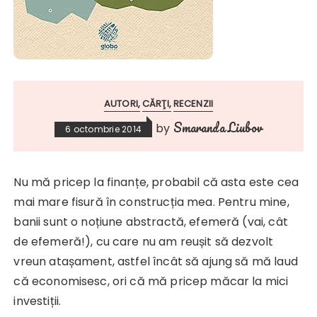
AUTORI
CĂRŢI
RECENZII
Smaranda Liubov
by
6 octombrie 2014
Nu mă pricep la finanțe, probabil că asta este cea
mai mare fisură în construcția mea. Pentru mine,
banii sunt o noțiune abstractă, efemeră (vai, cât
de efemeră!), cu care nu am reușit să dezvolt
vreun atașament, astfel încât să ajung să mă laud
că economisesc, ori că mă pricep măcar la mici
investiții.