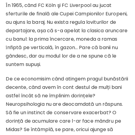
Ȋn 1965, când FC Köln şi FC Liverpool au jucat
sferturile de finală ale Cupei Campionilor Europeni,
au ajuns la baraj. Nu exista regula loviturilor de
departajare, așa că s-a apelat la clasica aruncare
cu banul: la prima încercare, moneda a ramas
ȋnfiptă pe verticală, în gazon… Pare că banii nu
gândesc, dar au modul lor de a ne spune că le
suntem supuși.
De ce economisim când atingem pragul bunăstării
decente, când avem în cont destul de mulți bani
astfel încât să ne împlinim dorințele?
Neuropsihologia nu are deocamdată un răspuns.
Să fie un instinct de conservare exacerbat? O
dorință de acumulare care l-ar face mândru pe
Midas? Se întâmplă, se pare, oricui ajunge să