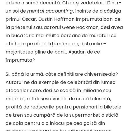
adune o sumă decentă. Chiar și vedetelor.! Dintr-
un soi de
mental accounting
, înainte de a câștiga
primul Oscar, Dustin Hoffman împrumuta bani de
la prietenul său, actorul Gene Hackman, deși avea
în bucătărie mai multe borcane de murături cu
etichete pe ele: cărți, mâncare, distracƫie –
majoritatea pline de bani… Așadar, de ce
împrumuta?
Și, până la urmă, câte definiții are chiverniseala?
Autorul ne dă exemple de celebrități din lumea
afacerilor care, deși se scaldă în milioane sau
miliarde, refolosesc vasele de unică folosință,
profită de reducerile pentru pensionari la biletele
de tren sau cumpără de la supermarket o sticlă
de cola pentru a o înlocui pe cea golită din