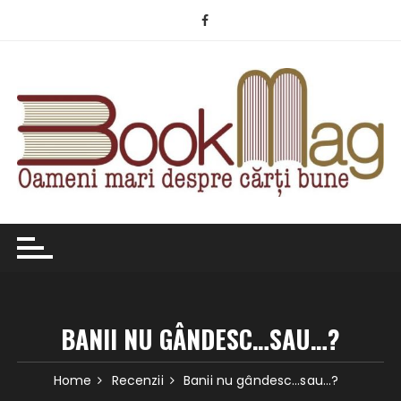
Skip
to
content
BANII NU GÂNDESC…SAU…?
Home
Recenzii
Banii nu gândesc…sau…?