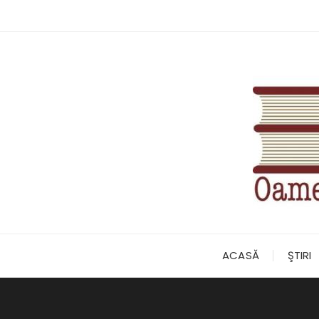
Skip
to
content
ACASĂ
ŞTIRI