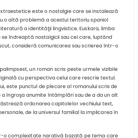
xtraestetice este o nostalgie care se instalează
ou o altă problemă a acestui teritoriu spaniol
teratură a identităţii lingvistice. Euskara, limba
e se îndreaptă nostalgicii sau cei care, luptând
ăscut, consideră comunicarea sau scrierea într-o
 palimpsest, un roman scris peste urmele vizibile
iginală cu perspectiva celui care rescrie textul.
ului, este punctul de plecare al romanului scris de
de a îngroşa anumite întâmplări sau de a da un alt
păstrează ordonarea capitolelor vechiului text,
ersonale, de la universul familial la implicarea în
ntr-o complexitate narativă bazată pe tema care