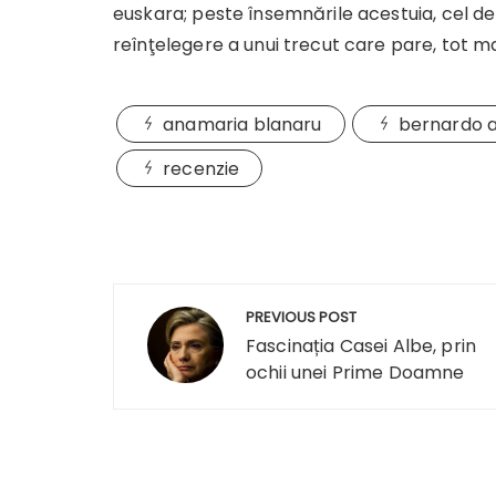
euskara; peste însemnările acestuia, cel d
reînţelegere a unui trecut care pare, tot ma
anamaria blanaru
bernardo 
recenzie
Navigare
PREVIOUS POST
în
Fascinația Casei Albe, prin
ochii unei Prime Doamne
articole