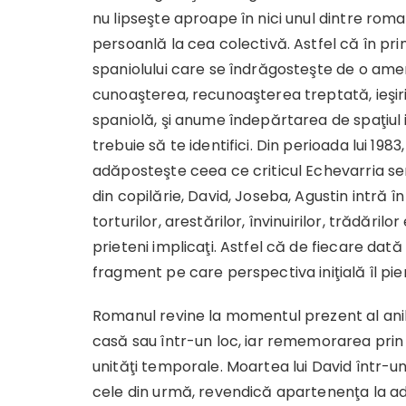
nu lipseşte aproape în nici unul dintre rom
persoanlă la cea colectivă. Astfel că în pri
spaniolului care se îndrăgosteşte de o amer
cunoaşterea, recunoaşterea treptată, ieşiri
spaniolă, şi anume îndepărtarea de spaţiul 
trebuie să te identifici. Din perioada lui 1
adăposteşte ceea ce criticul Echevarria se
din copilărie, David, Joseba, Agustin intră în 
torturilor, arestărilor, învinuirilor, trădăril
prieteni implicaţi. Astfel că de fiecare dată
fragment pe care perspectiva iniţială îl pi
Romanul revine la momentul prezent al anilo
casă sau într-un loc, iar rememorarea prin sc
unităţi temporale. Moartea lui David într-un
cele din urmă, revendică apartenenţa la ade