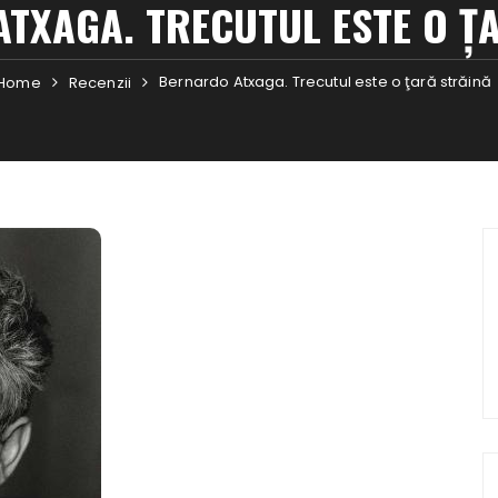
TXAGA. TRECUTUL ESTE O Ţ
Bernardo Atxaga. Trecutul este o ţară străină
Home
Recenzii