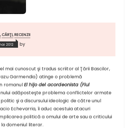
CĂRŢI
RECENZII
by
mai 2012
l mai cunoscut şi tradus scriitor al Ţării Bascilor,
Irazu Garmendia) atinge o problemă
 în romanul
El hijo del acordeonista (Fiul
manului adăposteşte problema conflictelor armate
litic şi a discursului ideologic de către unul
gnacio Echevarria, îi aduc acestuia atacuri
plicarea politică a omului de arte sau a criticului
la domeniul literar.