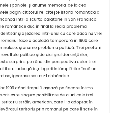
anele spaniole, şi anume memoria, de la cea
mele pagini cititorul re-citeşte istoria romantică a
icancă într-o scurtă călătorie în San Francisco:
le romantice duc în final la reala problemă
identitar şi aşezarea într-unul cu care dacă nu vrei
983, romanul face o acoladă temporară în 1966 care
mnalase, şi anume problema politică. Trei prieteni
revoltele politice şi de aici şirul denunţărilor,
or este surprins pe rând, din perspectiva celor trei
 cititorul adaugă înţelegerii întâmplărilor încă un
erduse, ignorase sau nu-l dobândise.
r 1999 când timpul îi aşează pe fiecare într-o
ris este singura posibilitate de a uni cele trei
 teritoriu străin, american, care l-a adoptat în
văratul teritoriu prin romanul pe care îl scrie în