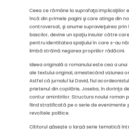
Ceea ce rămâne la suprafaţa implicaţiilor e
încă din primele pagini şi care atinge din n
controversat, şi anume supravieţuirea prin li
bascilor, devine un spaţiu insular către car
pentru identitatea spaţiului în care s-au n
limbă străină negarea propriilor rădăcini.
Ideea originală a romanului este cea a unui
ale textului original, amestecând viziunea or
Astfel că jurnalul lui David, fiul acordeonist
prietenul din copilărie, Joseba, în dorinţa 
contur amintirilor. Structura noului roman 
fiind stratificată pe o serie de evenimente p
revoltele politice.
Cititorul găseşte o largă serie tematică î