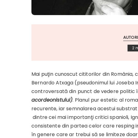
AUTORI
2 
Mai puţin cunoscut cititorilor din România, ce
Bernardo Atxaga (pseudonimul lui Joseba 
controversată din punct de vedere politic
acordeonistului)
. Planul pur estetic al ro
recurente, iar semnalarea acestui substrat po
dintre cei mai importanţi critici spanioli, I
consistente din partea celor care resping im
în genere care ar trebui să se limiteze doar 