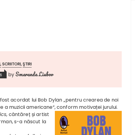
I
SCRIITORI
ŞTIRI
Smaranda Liubov
by
16
 fost acordat lui Bob Dylan „pentru crearea de noi
e a muzicii americane“, conform motivaței jurului.
rics
, cântăreț și artist
rman, s-a născut la