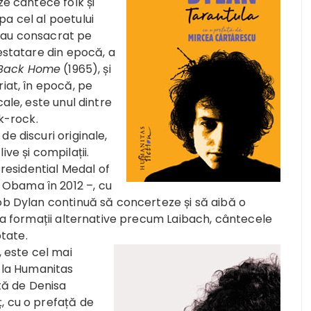
ze cântece folk și
a cel al poetului
-au consacrat pe
testatare din epocă, a
l Back Home
(1965), și
iat, în epocă, pe
ale, este unul dintre
lk-rock.
e discuri originale,
ve și compilații.
Presidential Medal of
Obama în 2012 –, cu
Bob Dylan continuă să concerteze și să aibă o
 la formații alternative precum Laibach, cântecele
ptate.
1, este cel mai
4 la Humanitas
ată de Denisa
, cu o prefață de