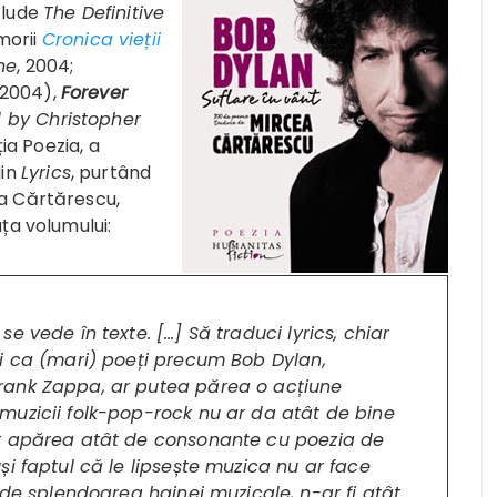
clude
The Definitive
morii
Cronica vieții
ne
, 2004;
2004),
Forever
d by Christopher
ția Poezia, a
din
Lyrics
, purtând
ea Cărtărescu,
ța volumului:
se vede în texte. […] Să traduci
lyrics
, chiar
i ca (mari) poeți precum Bob Dylan,
rank Zappa, ar putea părea o acțiune
uzicii folk-pop-rock nu ar da atât de bine
r apărea atât de consonante cu poezia de
i faptul că le lipsește muzica nu ar face
 de splendoarea hainei muzicale, n-ar fi atât