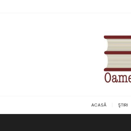
Skip
to
content
ACASĂ
ŞTIRI