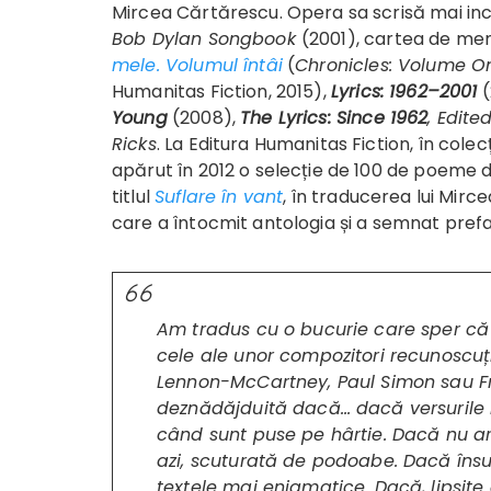
Mircea Cărtărescu. Opera sa scrisă mai in
Bob Dylan Songbook
(2001), cartea de me
mele. Volumul întâi
(
Chronicles: Volume O
Humanitas Fiction, 2015),
Lyrics: 1962–2001
(
Young
(2008),
The Lyrics: Since 1962
, Edite
Ricks
. La Editura Humanitas Fiction, în colec
apărut în 2012 o selecție de 100 de poeme 
titlul
Suflare în vant
, în traducerea lui Mirc
care a întocmit antologia și a semnat prefa
Am tradus cu o bucurie care sper că 
cele ale unor compozitori recunoscuț
Lennon-McCartney, Paul Simon sau F
deznădăjduită dacă… dacă versurile m
când sunt puse pe hârtie. Dacă nu a
azi, scuturată de podoabe. Dacă însuș
textele mai enigmatice. Dacă, lipsite