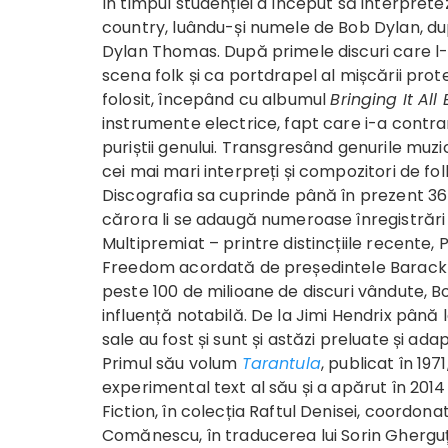
În timpul studenției a început să interprete
country, luându-și numele de Bob Dylan, dup
Dylan Thomas. După primele discuri care l
scena folk și ca portdrapel al mișcării pro
folosit, începând cu albumul
Bringing It Al
instrumente electrice, fapt care i-a contrar
puriștii genului. Transgresând genurile muzic
cei mai mari interpreți și compozitori de fo
Discografia sa cuprinde până în prezent 36 d
cărora li se adaugă numeroase înregistrări li
Multipremiat – printre distincțiile recente, 
Freedom acordată de președintele Barack 
peste 100 de milioane de discuri vândute, 
influență notabilă. De la Jimi Hendrix până
sale au fost și sunt și astăzi preluate și ada
Primul său volum
Tarantula
, publicat în 197
experimental text al său și a apărut în 201
Fiction, în colecția Raftul Denisei, coordon
Comănescu, în traducerea lui Sorin Gherguț