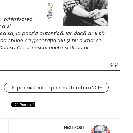
la schimbarea
 a și
ica sa, la poezia autentică. Iar dacă ar fi să
ea spune că generația ’80 și nu numai se
– Denisa Comănescu, poetă și director
premiul nobel pentru literatura 2016
NEXT POST