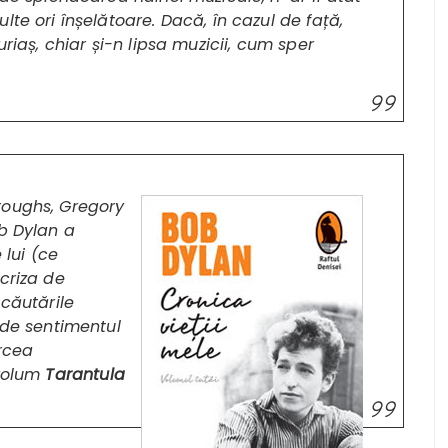
te ori înșelătoare. Dacă, în cazul de față,
uriaș, chiar și-n lipsa muzicii, cum sper
roughs, Gregory
ob Dylan a
 lui (ce
criza de
 căutările
 de sentimentul
ircea
 volum
Tarantula