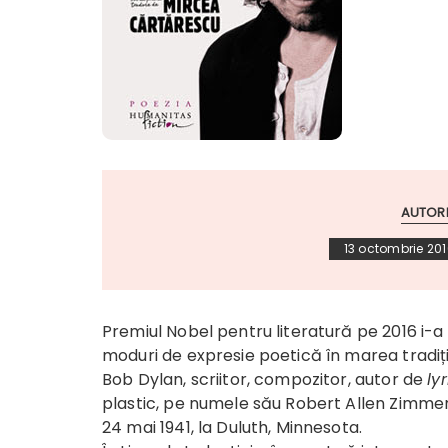
AUTOR
13 octombrie 20
Premiul Nobel pentru literatură pe 2016 i-a
moduri de expresie poetică în marea tradiți
Bob Dylan, scriitor, compozitor, autor de
ly
plastic, pe numele său Robert Allen Zimme
24 mai 1941, la Duluth, Minnesota.