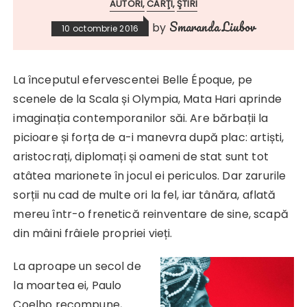
AUTORI
CĂRŢI
ŞTIRI
Smaranda Liubov
by
10 octombrie 2016
La începutul efervescentei Belle Époque, pe
scenele de la Scala și Olympia, Mata Hari aprinde
imaginația contemporanilor săi. Are bărbații la
picioare și forța de a-i manevra după plac: artiști,
aristocrați, diplomați și oameni de stat sunt tot
atâtea marionete în jocul ei periculos. Dar zarurile
sorții nu cad de multe ori la fel, iar tânăra, aflată
mereu într-o frenetică reinventare de sine, scapă
din mâini frâiele propriei vieți.
La aproape un secol de
la moartea ei, Paulo
Coelho recompune,