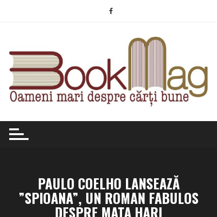
Skip
to
content
PAULO COELHO LANSEAZĂ
”SPIOANA”, UN ROMAN FABULOS
DESPRE MATA HARI