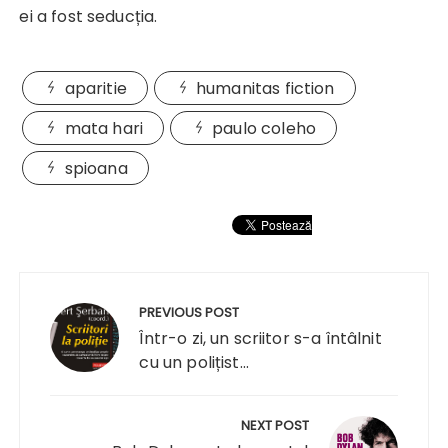
ei a fost seducția.
aparitie
humanitas fiction
mata hari
paulo coleho
spioana
Navigare
în
PREVIOUS POST
articole
Într-o zi, un scriitor s-a întâlnit
cu un polițist...
NEXT POST