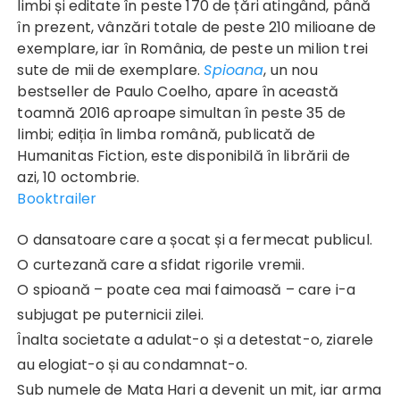
limbi și editate în peste 170 de țări atingând, până
în prezent, vânzări totale de peste 210 milioane de
exemplare, iar în România, de peste un milion trei
sute de mii de exemplare.
Spioana
, un nou
bestseller de Paulo Coelho, apare în această
toamnă 2016 aproape simultan în peste 35 de
limbi; ediția în limba română, publicată de
Humanitas Fiction, este disponibilă în librării de
azi, 10 octombrie.
Booktrailer
O dansatoare care a șocat și a fermecat publicul.
O curtezană care a sfidat rigorile vremii.
O spioană – poate cea mai faimoasă – care i-a
subjugat pe puternicii zilei.
Înalta societate a adulat-o și a detestat-o, ziarele
au elogiat-o și au condamnat-o.
Sub numele de Mata Hari a devenit un mit, iar arma