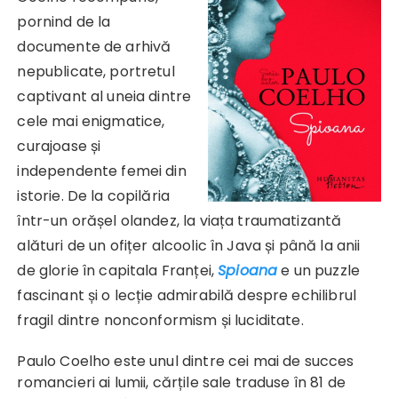
pornind de la
documente de arhivă
nepublicate, portretul
captivant al uneia dintre
cele mai enigmatice,
curajoase și
independente femei din
istorie. De la copilăria
într-un orășel olandez, la viața traumatizantă
alături de un ofițer alcoolic în Java și până la anii
de glorie în capitala Franței,
Spioana
e un puzzle
fascinant și o lecție admirabilă despre echilibrul
fragil dintre nonconformism și luciditate.
Paulo Coelho este unul dintre cei mai de succes
romancieri ai lumii, cărțile sale traduse în 81 de