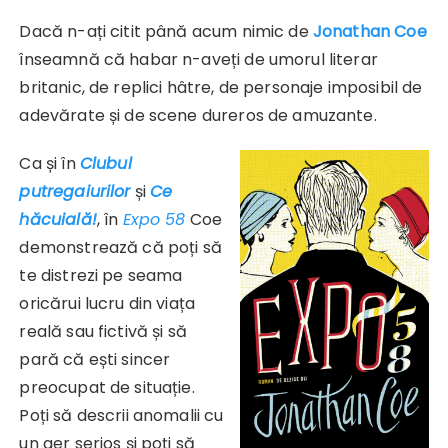
Dacă n-ați citit până acum nimic de
Jonathan Coe
înseamnă că habar n-aveți de umorul literar
britanic, de replici hâtre, de personaje imposibil de
adevărate și de scene dureros de amuzante.
Ca și în
Clubul
putregaiurilor
și
Ce
hăcuială!
, în
Expo 58
Coe
demonstrează că poți să
te distrezi pe seama
oricărui lucru din viața
reală sau fictivă și să
pară că ești sincer
preocupat de situație.
Poți să descrii anomalii cu
un aer serios și poți să