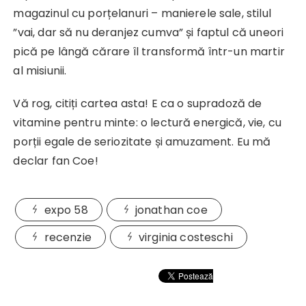
magazinul cu porțelanuri – manierele sale, stilul
”vai, dar să nu deranjez cumva” și faptul că uneori
pică pe lângă cărare îl transformă într-un martir
al misiunii.
Vă rog, citiți cartea asta! E ca o supradoză de
vitamine pentru minte: o lectură energică, vie, cu
porții egale de seriozitate și amuzament. Eu mă
declar fan Coe!
expo 58
jonathan coe
recenzie
virginia costeschi