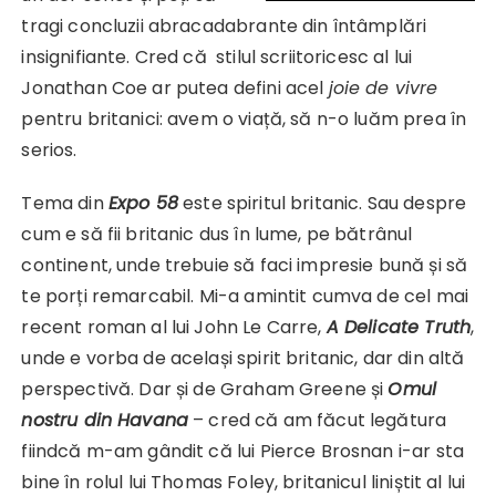
tragi concluzii abracadabrante din întâmplări
insignifiante. Cred că stilul scriitoricesc al lui
Jonathan Coe ar putea defini acel
joie de vivre
pentru britanici: avem o viață, să n-o luăm prea în
serios.
Tema din
Expo 58
este spiritul britanic. Sau despre
cum e să fii britanic dus în lume, pe bătrânul
continent, unde trebuie să faci impresie bună și să
te porți remarcabil. Mi-a amintit cumva de cel mai
recent roman al lui John Le Carre,
A Delicate Truth
,
unde e vorba de același spirit britanic, dar din altă
perspectivă. Dar și de Graham Greene și
Omul
nostru din Havana
– cred că am făcut legătura
fiindcă m-am gândit că lui Pierce Brosnan i-ar sta
bine în rolul lui Thomas Foley, britanicul liniștit al lui