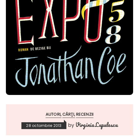
AUTORI
CĂRŢI
RECENZII
Virginia Lupulescu
by
28 octombrie 2013