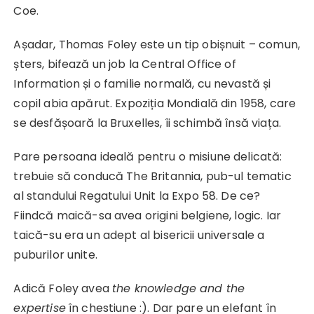
Coe.
Așadar, Thomas Foley este un tip obișnuit – comun,
șters, bifează un job la Central Office of
Information și o familie normală, cu nevastă și
copil abia apărut. Expoziția Mondială din 1958, care
se desfășoară la Bruxelles, îi schimbă însă viața.
Pare persoana ideală pentru o misiune delicată:
trebuie să conducă The Britannia, pub-ul tematic
al standului Regatului Unit la Expo 58. De ce?
Fiindcă maică-sa avea origini belgiene, logic. Iar
taică-su era un adept al bisericii universale a
puburilor unite.
Adică Foley avea
the knowledge and the
expertise
în chestiune :). Dar pare un elefant în