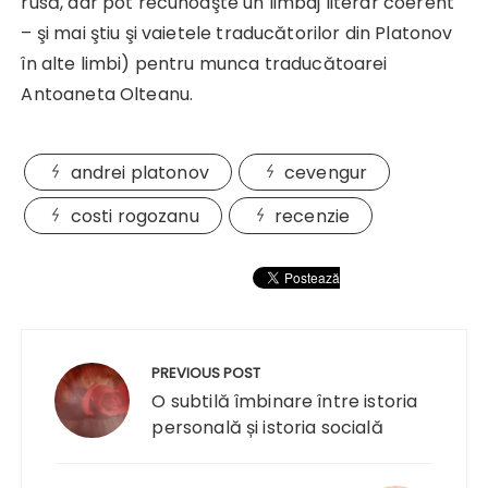
rusă, dar pot recunoaşte un limbaj literar coerent
– şi mai ştiu şi vaietele traducătorilor din Platonov
în alte limbi) pentru munca traducătoarei
Antoaneta Olteanu.
andrei platonov
cevengur
costi rogozanu
recenzie
Navigare
în
PREVIOUS POST
articole
O subtilă îmbinare între istoria
personală și istoria socială