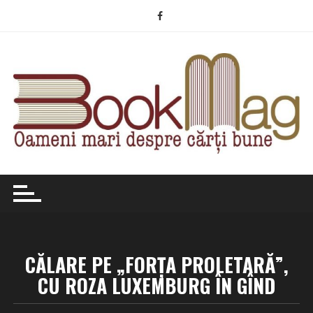
Skip
to
content
CĂLARE PE „FORŢA PROLETARĂ”,
CU ROZA LUXEMBURG ÎN GÎND