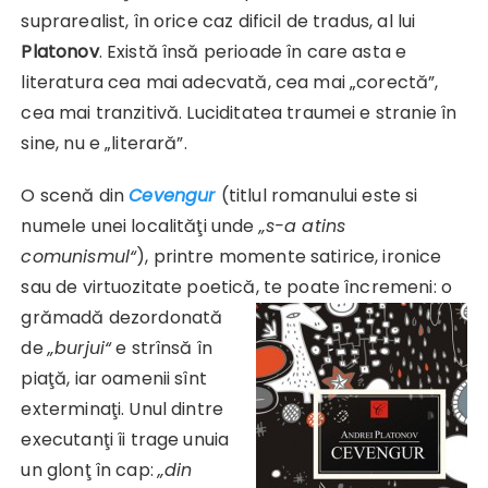
suprarealist, în orice caz dificil de tradus, al lui
Platonov
. Există însă perioade în care asta e
literatura cea mai adecvată, cea mai „corectă”,
cea mai tranzitivă. Luciditatea traumei e stranie în
sine, nu e „literară”.
O scenă din
Cevengur
(titlul romanului este si
numele unei localităţi unde
„s-a atins
comunismul“
), printre momente satirice, ironice
sau de virtuozitate poetică, te poate încremeni: o
grămadă dezordonată
de
„burjui“
e strînsă în
piaţă, iar oamenii sînt
exterminaţi. Unul dintre
executanţi îi trage unuia
un glonţ în cap:
„din