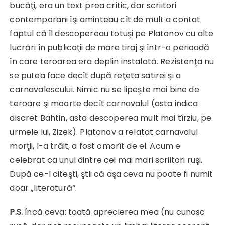
bucăţi, era un text prea critic, dar scriitori
contemporani îşi aminteau cît de mult a contat
faptul că îl descopereau totuşi pe Platonov cu alte
lucrări în publicaţii de mare tiraj şi într-o perioadă
în care teroarea era deplin instalată. Rezistenţa nu
se putea face decît după reţeta satirei şi a
carnavalescului. Nimic nu se lipeşte mai bine de
teroare şi moarte decît carnavalul (asta indica
discret Bahtin, asta descoperea mult mai tîrziu, pe
urmele lui, Zizek). Platonov a relatat carnavalul
morţii, l-a trăit, a fost omorît de el. Acum e
celebrat ca unul dintre cei mai mari scriitori ruşi.
După ce-l citeşti, ştii că aşa ceva nu poate fi numit
doar „literatură“.
P.S.
Încă ceva: toată aprecierea mea (nu cunosc