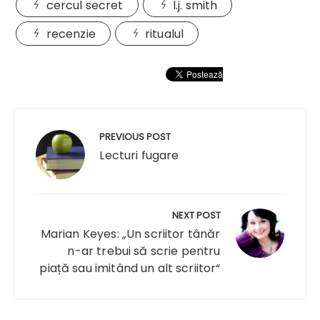
cercul secret
l.j. smith
recenzie
ritualul
Navigare
în
PREVIOUS POST
articole
Lecturi fugare
NEXT POST
Marian Keyes: „Un scriitor tânăr
n-ar trebui să scrie pentru
piață sau imitând un alt scriitor“