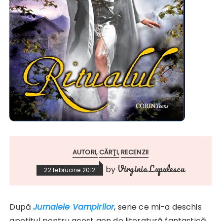
AUTORI
CĂRŢI
RECENZII
Virginia Lupulescu
by
22 februarie 2012
După
Jurnalele Vampirilor
, serie ce mi-a deschis
apetitul pentru acest gen de literatură fantastică,