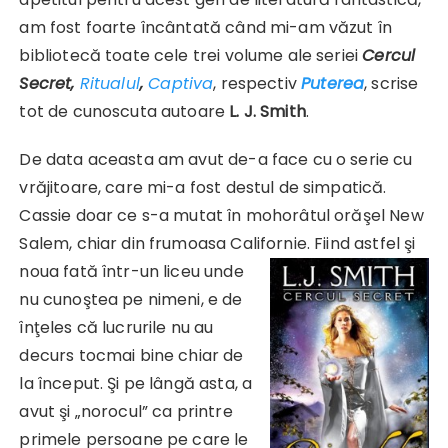
am fost foarte încântată când mi-am văzut în
bibliotecă toate cele trei volume ale seriei
Cercul
Secret,
Ritualul
,
Captiva
, respectiv
Puterea
, scrise
tot de cunoscuta autoare
L. J. Smith
.
De data aceasta am avut de-a face cu o serie cu
vrăjitoare, care mi-a fost destul de simpatică.
Cassie doar ce s-a mutat în mohorâtul orăşel New
Salem, chiar din frumoasa Californ
ie. Fiind astfel şi
noua fată într-un liceu unde
nu cunoştea pe nimeni, e de
înţeles că lucrurile nu au
decurs tocmai bine chiar de
la început. Şi pe lângă asta, a
avut şi „norocul” ca printre
primele persoane pe care le