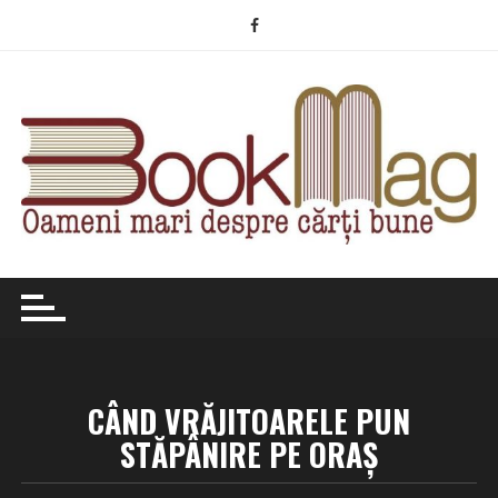
Skip
to
content
CÂND VRĂJITOARELE PUN
STĂPÂNIRE PE ORAȘ