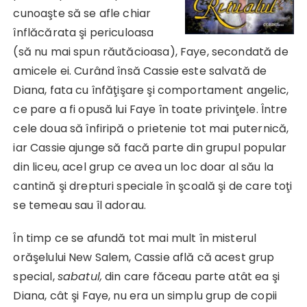
cunoaşte să se afle chiar
înflăcărata şi periculoasa
(să nu mai spun răutăcioasa), Faye, secondată de
amicele ei. Curând însă Cassie este salvată de
Diana, fata cu înfăţişare şi comportament angelic,
ce pare a fi opusă lui Faye în toate privinţele. Între
cele doua să înfiripă o prietenie tot mai puternică,
iar Cassie ajunge să facă parte din grupul popular
din liceu, acel grup ce avea un loc doar al său la
cantină şi drepturi speciale în şcoală şi de care toţi
se temeau sau îl adorau.
În timp ce se afundă tot mai mult în misterul
orăşelului New Salem, Cassie află că acest grup
special,
sabatul,
din care făceau parte atât ea şi
Diana, cât şi Faye, nu era un simplu grup de copii