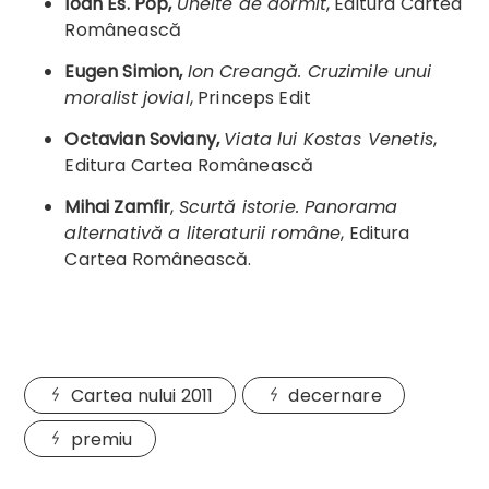
Ioan Es. Pop,
Unelte de dormit
, Editura Cartea
Românească
Eugen Simion,
Ion Creangă. Cruzimile unui
moralist jovial
, Princeps Edit
Octavian Soviany,
Viata lui Kostas Venetis
,
Editura Cartea Românească
Mihai Zamfir
,
Scurtă istorie. Panorama
alternativă a literaturii române
, Editura
Cartea Românească.
Cartea nului 2011
decernare
premiu