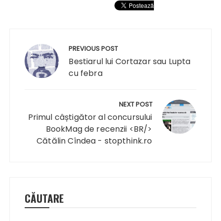
Navigare
în
PREVIOUS POST
articole
Bestiarul lui Cortazar sau Lupta
cu febra
NEXT POST
Primul câștigător al concursului
BookMag de recenzii <BR/>
Cătălin Cîndea - stopthink.ro
CĂUTARE