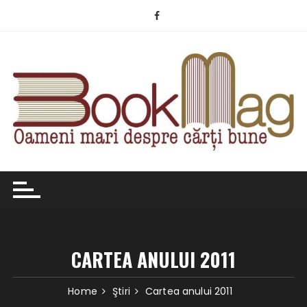
Skip
to
content
CARTEA ANULUI 2011
Home
Ştiri
Cartea anului 2011