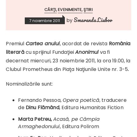
CĂRŢI
EVENIMENTE
ŞTIRI
Smaranda Liubov
by
7 noiembrie 2011
Premiul
Cartea anului
, acordat de revista
România
literară
cu sprijinul Fundaţiei
Anonimul
va fi
decernat miercuri, 23 noiembrie 2011, la ora 19.00, la
Clubul Prometheus din Piaţa Naţiunile Unite nr. 3-5
.
Nominalizările sunt:
Fernando Pessoa,
Opera poetică
, traducere
de
Dinu Flămând
, Editura Humanitas Fiction
Marta Petreu,
Acasă, pe Câmpia
Armaghedonului
, Editura Polirom