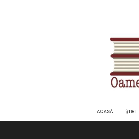
Skip
to
content
ACASĂ
ŞTIRI