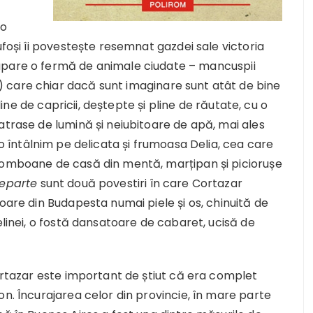
 o
ufoși îi povestește resemnat gazdei sale victoria
pare o fermă de animale ciudate – mancuspii
 care chiar dacă sunt imaginare sunt atât de bine
pline de capricii, deștepte și pline de răutate, cu o
atrase de lumină și neiubitoare de apă, mai ales
o întâlnim pe delicata și frumoasa Delia, cea care
bomboane de casă din mentă, marțipan și piciorușe
eparte
sunt două povestiri în care Cortazar
oare din Budapesta numai piele și os, chinuită de
elinei, o fostă dansatoare de cabaret, ucisă de
Cortazar este important de știut că era complet
on. Încurajarea celor din provincie, în mare parte