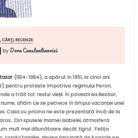
CĂRŢI
RECENZII
Dora Constantinovici
by
rtazar
(1914-1984), a apărut în 1951, la cinci ani
46) pentru proteste împotriva regimului Peron.
e a trăit tot restul vieții. În povestirea
Bestiar
,
i nume, aflăm ce se petrece în timpul vacanței unei
unes. Casa cu pricina ne este prezentată încă de la
u fioros. Din spusele mamei Isabelei, atmosfera
um mult mai dăunătoare decât tigrul. Fetița
, copilul familiei, devine fascinată de furnicile pe