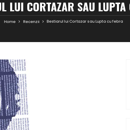
L LUI CORTAZAR SAU LUPTA
Bestiarul lui Cortazar sau Lupta cu febra
Home
Recenzii