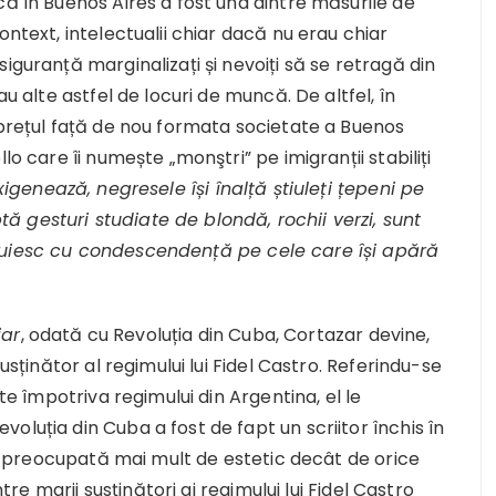
că în Buenos Aires a fost una dintre măsurile de
ontext, intelectualii chiar dacă nu erau chiar
iguranță marginalizați și nevoiți să se retragă din
au alte astfel de locuri de muncă. De altfel, în
prețul față de nou formata societate a Buenos
lo care îi numește „monştri” pe imigranții stabiliți
xigenează, negresele își înalță știuleți țepeni pe
 gesturi studiate de blondă, rochii verzi, sunt
țuiesc cu condescendență pe cele care își apără
iar
, odată cu Revoluția din Cuba, Cortazar devine,
susținător al regimului lui Fidel Castro. Referindu-se
ate împotriva regimului din Argentina, el le
oluția din Cuba a fost de fapt un scriitor închis în
ost preocupată mai mult de estetic decât de orice
ntre marii susținători ai regimului lui Fidel Castro