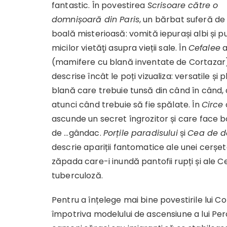
fantastic. În povestirea
Scrisoare către o
domnișoară din Paris
, un bărbat suferă de
boală misterioasă: vomită iepurași albi și p
micilor vietăţi asupra vieții sale. În
Cefalee
a
(mamifere cu blană inventate de Cortazar)
descrise încât le poți vizualiza: versatile și 
blană care trebuie tunsă din când în când, 
atunci când trebuie să fie spălate. În
Circe
ascunde un secret îngrozitor și care face 
de …gândac.
Porțile paradisului
și
Cea de d
descrie apariții fantomatice ale unei cerșet
zăpada care-i inundă pantofii rupți și ale C
tuberculoză.
Pentru a înțelege mai bine povestirile lui 
împotriva modelului de ascensiune a lui Per