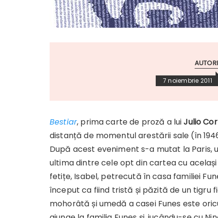
AUTORI
7 noiembrie 2011
Bestiar
, prima carte de proză a lui
Julio Co
distanță de momentul arestării sale (în 19
După acest eveniment s-a mutat la Paris, und
ultima dintre cele opt din cartea cu acelaș
fetițe, Isabel, petrecută în casa familiei F
început ca fiind tristă și păzită de un tigr
mohorâtă și umedă a casei Funes este oric
ajunge la familia Funes și, jucându-se cu Nino