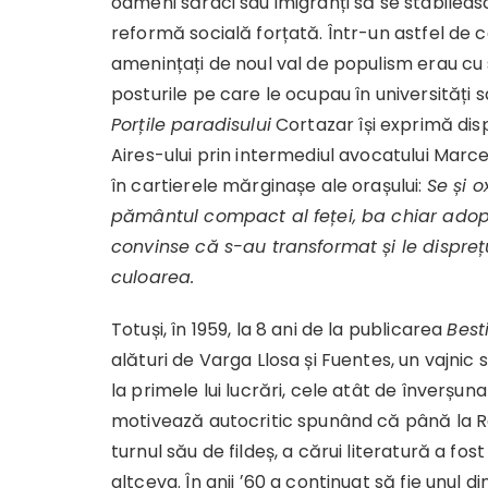
oameni săraci sau imigranți să se stabileas
reformă socială forțată. Într-un astfel de c
amenințați de noul val de populism erau cu s
posturile pe care le ocupau în universități s
Porțile paradisului
Cortazar își exprimă dis
Aires-ului prin intermediul avocatului Marcel
în cartierele mărginașe ale orașului:
Se și o
pământul compact al feței, ba chiar adoptă
convinse că s-au transformat și le dispre
culoarea.
Totuși, în 1959, la 8 ani de la publicarea
Best
alături de Varga Llosa și Fuentes, un vajnic 
la primele lui lucrări, cele atât de înverșun
motivează autocritic spunând că până la Rev
turnul său de fildeș, a cărui literatură a f
altceva. În anii ʼ60 a continuat să fie unul di