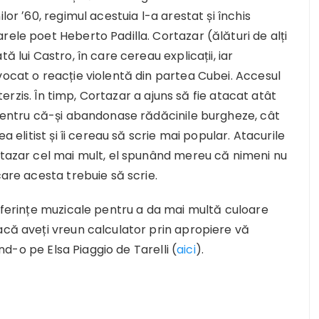
lor ʼ60, regimul acestuia l-a arestat și închis
rele poet Heberto Padilla. Cortazar (ălături de alți
ă lui Castro, în care cereau explicații, iar
vocat o reacție violentă din partea Cubei. Accesul
nterzis. În timp, Cortazar a ajuns să fie atacat atât
 pentru că-și abandonase rădăcinile burgheze, cât
a elitist și îi cereau să scrie mai popular. Atacurile
ortazar cel mai mult, el spunând mereu că nimeni nu
care acesta trebuie să scrie.
referințe muzicale pentru a da mai multă culoare
acă aveți vreun calculator prin apropiere vă
d-o pe Elsa Piaggio de Tarelli (
aici
).