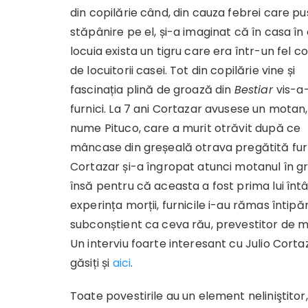
din copilărie când, din cauza febrei care p
stăpânire pe el, și-a imaginat că în casa în
locuia exista un tigru care era într-un fel c
de locuitorii casei. Tot din copilărie vine și
fascinația plină de groază din
Bestiar
vis-a
furnici. La 7 ani Cortazar avusese un motan
nume Pituco, care a murit otrăvit după ce
mâncase din greșeală otrava pregătită furn
Cortazar și-a îngropat atunci motanul în g
însă pentru că aceasta a fost prima lui întâ
experința morții, furnicile i-au rămas întipăr
subconștient ca ceva rău, prevestitor de m
Un interviu foarte interesant cu Julio Corta
găsiți și
aici
.
Toate povestirile au un element neliniştitor,