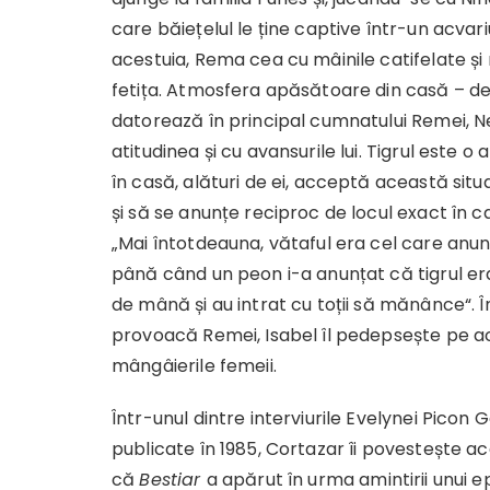
care băiețelul le ține captive într-un acva
acestuia, Rema cea cu mâinile catifelate și
fetița. Atmosfera apăsătoare din casă – des
datorează în principal cumnatului Remei, Ne
atitudinea și cu avansurile lui. Tigrul este 
în casă, alături de ei, acceptă această situa
și să se anunțe reciproc de locul exact în car
„Mai întotdeauna, vătaful era cel care anun
până când un peon i-a anunțat că tigrul era 
de mână și au intrat cu toții să mănânce“. Î
provoacă Remei, Isabel îl pedepsește pe ac
mângâierile femeii.
Într-unul dintre interviurile Evelynei Picon G
publicate în 1985, Cortazar îi povestește a
că
Bestiar
a apărut în urma amintirii unui e