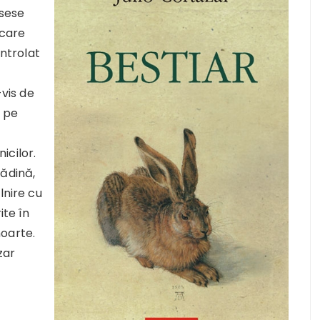
usese
 care
ontrolat
-vis de
, pe
icilor.
rădină,
lnire cu
ite în
oarte.
zar