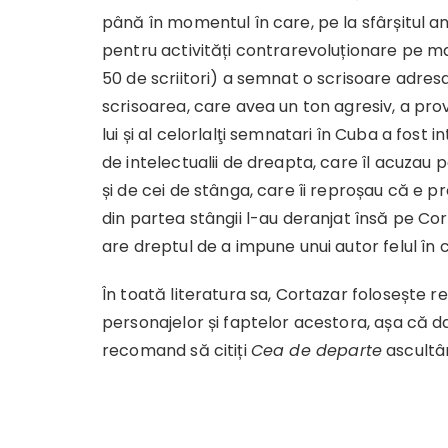
până în momentul în care, pe la sfârșitul ani
pentru activități contrarevoluționare pe ma
50 de scriitori) a semnat o scrisoare adresat
scrisoarea, care avea un ton agresiv, a pro
lui și al celorlalţi semnatari în Cuba a fost i
de intelectualii de dreapta, care îl acuzau
și de cei de stânga, care îi reproșau că e pre
din partea stângii l-au deranjat însă pe C
are dreptul de a impune unui autor felul în 
În toată literatura sa, Cortazar folosește 
personajelor și faptelor acestora, așa că d
recomand să citiți
Cea de departe
ascultân