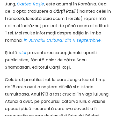
Jung,
Cartea Roşie
, este acum și în România. Cea
de-a opta traducere a
Cărții Roșii
(înaintea celei în
franceză, lansată abia acum trei zile) reprezintă
cel mai îndrăzneț proiect de până acum al editurii
Trei. Mai multe informații despre ediția în limba
română,
în Jurnalul Cultural din 11 septembrie
.
Și iată
aici
prezentarea excepționalei apariții
publicistice, făcută chiar de către Sonu
Shamdasani, editorul Cărții Roșii.
Celebrul jurnal ilustrat la care Jung a lucrat timp
de 16 ani a avut o naștere dificilă și o istorie
tumultoasă. Anul 1913 a fost crucial în viaţa lui Jung.
Atunci a avut, pe parcursul câtorva luni, o viziune
apocaliptică recurentă care s-a dovedit a fi
premoniția asupra declanșării Primului Război