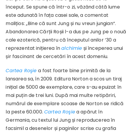
început. Se spune că într-o zi, văzând câtă lume
este adunată în fața casei sale, a comentat
malițios: „Bine că sunt Jung și nu vreun jungian“.
Abandonarea Cărții Roșii l-a dus pe Jung pe o nouă
cale ezoterică, pentru că începutul anilor ’30 a
reprezentat inițierea în
alchimie
și începerea unui
șir fascinant de cercetări în acest domeniu.
Cartea Roşie
a fost foarte bine primită de la
lansarea sa, în 2009. Editura Norton a scos un tiraj
inițial de 5000 de exemplare, care s-au epuizat în
mai puțin de trei luni. După mai multe retipăriri,
numărul de exemplare scoase de Norton se ridică
la peste 60.000.
Cartea Roşie
a apărut în
Germania, cu textul lui Jung și reproducerea în
facsimil a desenelor și paginilor scrise cu grafia