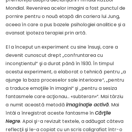
Mondial. Revenirea acelor imagini a fost punctul de
pornire pentru o nouă etapă din cariera lui Jung,
aceea în care a pus bazele psihologiei analitice și a
avansat ipoteza terapiei prin artă.
El a început un experiment cu sine însuşi, care a
devenit cunoscut drept „confruntarea cu
inconştientul“ şi a durat până în 1930. În timpul
acestui experiment, a elaborat o tehnică pentru „a
ajunge la baza proceselor sale interioare“, „pentru
a traduce emoţiile în imagini“ şi „pentru a sesiza
fantasmele care acţionau… «subteran»“. Mai târziu
a numit această metodă
imaginaţie activă
. Mai
întâi a înregistrat aceste fantasme în
Cărţile
Negre
. Apoi şi-a revizuit textele, a adăugat câteva
reflecţii şi le-a copiat cu un scris caligrafiat într-o