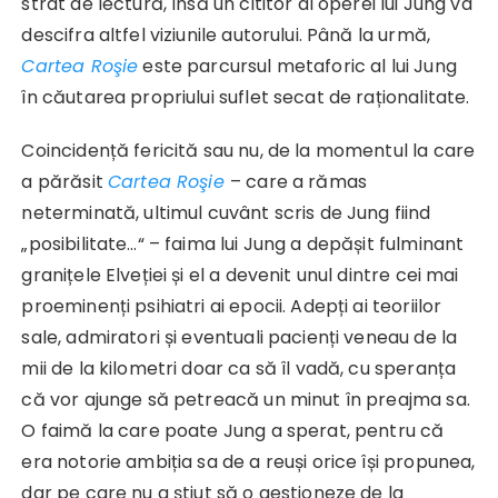
strat de lectură, însă un cititor al operei lui Jung va
descifra altfel viziunile autorului. Până la urmă,
Cartea Roşie
este parcursul metaforic al lui Jung
în căutarea propriului suflet secat de raționalitate.
Coincidență fericită sau nu, de la momentul la care
a părăsit
Cartea Roşie
– care a rămas
neterminată, ultimul cuvânt scris de Jung fiind
„posibilitate…“ – faima lui Jung a depășit fulminant
granițele Elveției și el a devenit unul dintre cei mai
proeminenți psihiatri ai epocii. Adepți ai teoriilor
sale, admiratori și eventuali pacienți veneau de la
mii de la kilometri doar ca să îl vadă, cu speranța
că vor ajunge să petreacă un minut în preajma sa.
O faimă la care poate Jung a sperat, pentru că
era notorie ambiția sa de a reuși orice își propunea,
dar pe care nu a știut să o gestioneze de la