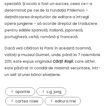
specială. Și acolo a fost un succes, ceea ce i-a
determinat pe cei de la Fundația Philemon –
deținătoarea drepturilor de editare a întregii
opere jungiene – să acorde dreptul de traducere
pentru edițiile spaniolă, italiană, japoneză,
portugheză, cehă, română și franceză.
Dacă veți călători la Paris în această toamnă,
vizitați și muzeul Guimet, unde, până la 7 noiembrie
2011, este expus originalul
Cărții Roșii
, care altfel
este păstrat în condiții de maximă securitate, într-
un seif al unei bănci elvețiene.
aparitie
c.g. jung
cartea rosie
editura trei