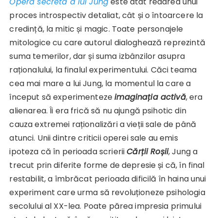
Opera secretă a lui Jung
este atât redarea unui
proces introspectiv detaliat, cât și o întoarcere la
credință, la mitic și magic. Toate personajele
mitologice cu care autorul dialoghează reprezintă
suma temerilor, dar și suma izbânzilor asupra
raționalului, la finalul experimentului. Căci teama
cea mai mare a lui Jung, la momentul la care a
început să experimenteze
imaginația activă
, era
alienarea. Îi era frică să nu ajungă psihotic din
cauza extremei raționalizări a vieții sale de până
atunci. Unii dintre criticii operei sale au emis
ipoteza că în perioada scrierii
Cărții Roșii
, Jung a
trecut prin diferite forme de depresie și că, în final
restabilit, a îmbrăcat perioada dificilă în haina unui
experiment care urma să revoluționeze psihologia
secolului al XX-lea. Poate părea impresia primului