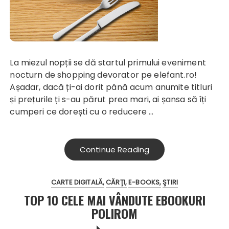
La miezul nopții se dă startul primului eveniment
nocturn de shopping devorator pe
elefant.ro
!
Așadar, dacă ți-ai dorit până acum anumite titluri
și prețurile ți s-au părut prea mari, ai șansa să îți
cumperi ce dorești cu o reducere …
Continue Reading
CARTE DIGITALĂ
CĂRŢI
E-BOOKS
ŞTIRI
TOP 10 CELE MAI VÂNDUTE EBOOKURI
POLIROM