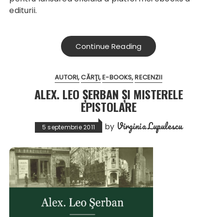
editurii.
Continue Reading
AUTORI
CĂRŢI
E-BOOKS
RECENZII
ALEX. LEO ŞERBAN ȘI MISTERELE
EPISTOLARE
Virginia Lupulescu
by
5 septembrie 2011