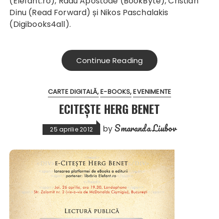
(Elefant.ro), Radu Apostoae (BookByte), Cristian
Dinu (Read Forward) și Nikos Paschalakis
(Digibooks4all).
Continue Reading
CARTE DIGITALĂ
E-BOOKS
EVENIMENTE
ECITEȘTE HERG BENET
Smaranda Liubov
by
25 aprilie 2012