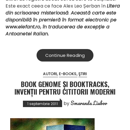
Este exact ceea ce face Alex Leo Șerban în
Litera
din scrisoarea misterioasă
.
Această carte
este
disponibilă în premieră în format electronic pe
www.elefant.ro, în traducerea de excepție a
Antoanetei Ralian.
Continue Reading
AUTORI
E-BOOKS
ŞTIRI
BOOK GENOME ȘI BOOKTRACKS,
INVENȚII PENTRU CITITORII MODERNI
Smaranda Liubov
by
1 septembrie 2011