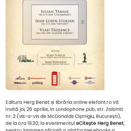
Editura Herg Benet și librăria online elefant.ro vă
invită joi, 26 aprilie, în Londophone pub, str. Zalomit
nr. 2 (vis-a-vis de McDonalds Cișmigiu, București),
de la ora 19.30, la evenimentul
eCitește Herg Benet
,
pentru lansarea oficială a platformei ebooks a