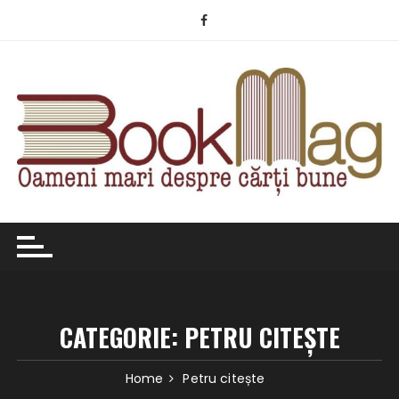
Skip
to
content
CATEGORIE:
PETRU CITEȘTE
Home
Petru citește