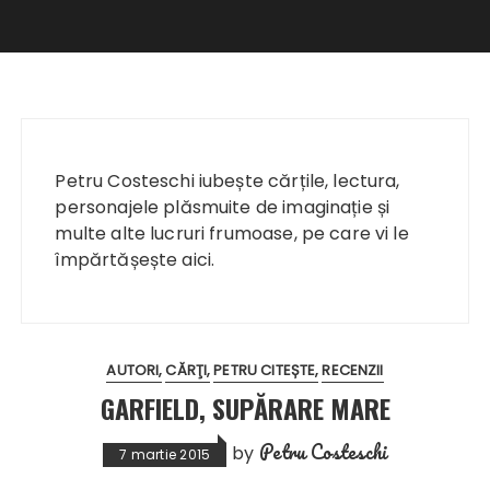
Petru Costeschi iubește cărțile, lectura,
personajele plăsmuite de imaginație și
multe alte lucruri frumoase, pe care vi le
împărtășește aici.
AUTORI
CĂRŢI
PETRU CITEȘTE
RECENZII
GARFIELD, SUPĂRARE MARE
Petru Costeschi
by
7 martie 2015