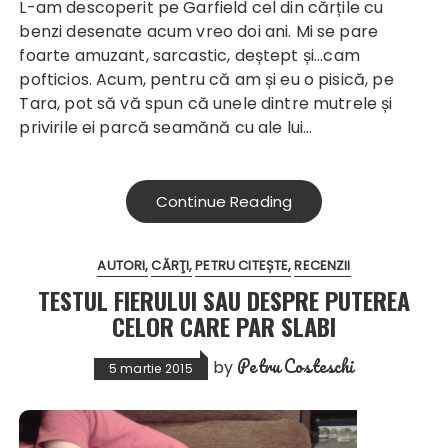
L-am descoperit pe Garfield cel din cărțile cu
benzi desenate acum vreo doi ani. Mi se pare
foarte amuzant, sarcastic, deștept și...cam
pofticios. Acum, pentru că am și eu o pisică, pe
Tara, pot să vă spun că unele dintre mutrele și
privirile ei parcă seamănă cu ale lui...
Continue Reading
AUTORI
CĂRŢI
PETRU CITEȘTE
RECENZII
TESTUL FIERULUI SAU DESPRE PUTEREA
CELOR CARE PAR SLABI
Petru Costeschi
by
5 martie 2015