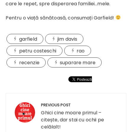
care le repet, spre disperarea familiei…mele.
Pentru o viață sănătoasă, consumați Garfield!
garfield
jim davis
petru costeschi
rao
recenzie
suparare mare
Navigare
în
PREVIOUS POST
articole
Ghici cine moare primul –
citește, dar stai cu ochii pe
celălalt!