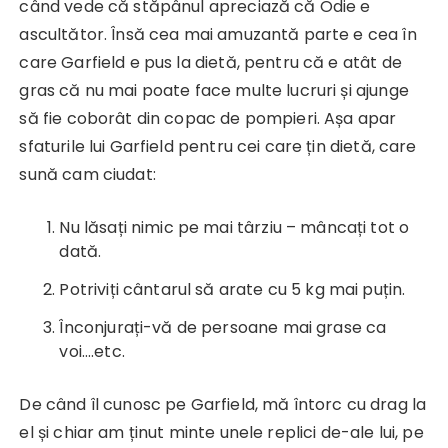
când vede că stăpânul apreciază că Odie e
ascultător. Însă cea mai amuzantă parte e cea în
care Garfield e pus la dietă, pentru că e atât de
gras că nu mai poate face multe lucruri și ajunge
să fie coborât din copac de pompieri. Așa apar
sfaturile lui Garfield pentru cei care țin dietă, care
sună cam ciudat:
Nu lăsați nimic pe mai târziu – mâncați tot o
dată.
Potriviți cântarul să arate cu 5 kg mai puțin.
Înconjurați-vă de persoane mai grase ca
voi….etc.
De când îl cunosc pe Garfield, mă întorc cu drag la
el și chiar am ținut minte unele replici de-ale lui, pe