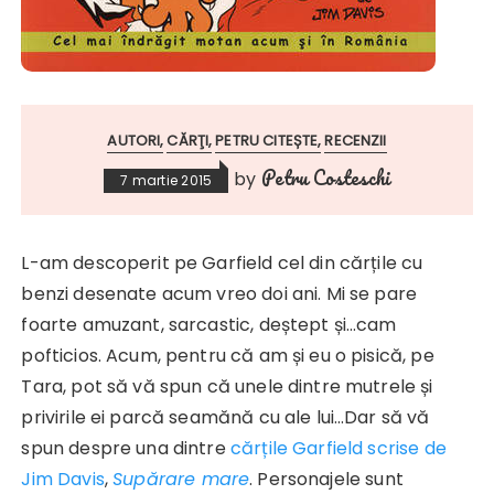
AUTORI
CĂRŢI
PETRU CITEȘTE
RECENZII
Petru Costeschi
by
7 martie 2015
L-am descoperit pe Garfield cel din cărțile cu
benzi desenate acum vreo doi ani. Mi se pare
foarte amuzant, sarcastic, deștept și…cam
pofticios. Acum, pentru că am și eu o pisică, pe
Tara, pot să vă spun că unele dintre mutrele și
privirile ei parcă seamănă cu ale lui…Dar să vă
spun despre una dintre
cărțile Garfield scrise de
Jim Davis
,
Supărare mare
. Personajele sunt