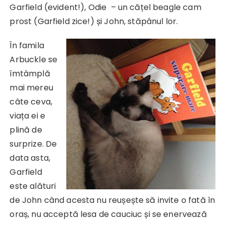
Garfield (evident!), Odie – un cățel beagle cam
prost (Garfield zice!) și John, stăpânul lor.
În famila
Arbuckle se
îmtâmplă
mai mereu
câte ceva,
viața ei e
plină de
surprize. De
data asta,
Garfield
este alături
de John când acesta nu reușește să invite o fată în
oraș, nu acceptă lesa de cauciuc și se enervează