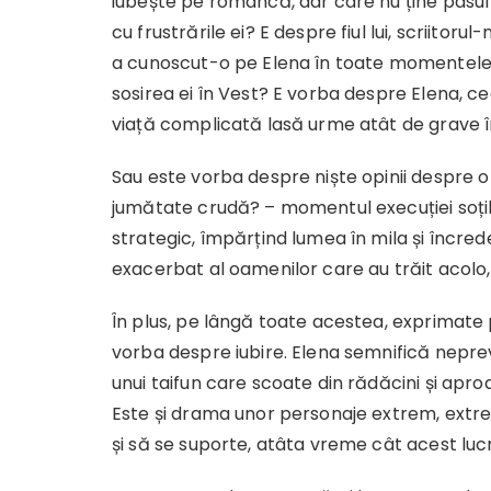
iubește pe româncă, dar care nu ține pasul c
cu frustrările ei? E despre fiul lui, scriitorul
a cunoscut-o pe Elena în toate momentele vi
sosirea ei în Vest? E vorba despre Elena, ce
viață complicată lasă urme atât de grave î
Sau este vorba despre niște opinii despre o 
jumătate crudă? – momentul execuției soțil
strategic, împărțind lumea în mila și încreder
exacerbat al oamenilor care au trăit acolo, 
În plus, pe lângă toate acestea, exprimate p
vorba despre iubire. Elena semnifică neprevă
unui taifun care scoate din rădăcini și apr
Este și drama unor personaje extrem, extre
și să se suporte, atâta vreme cât acest lucr