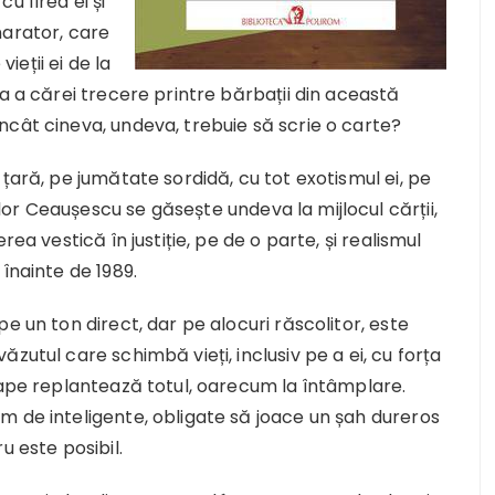
u firea ei și
-narator, care
eții ei de la
a a cărei trecere printre bărbații din această
ncât cineva, undeva, trebuie să scrie o carte?
țară, pe jumătate sordidă, cu tot exotismul ei, pe
or Ceaușescu se găsește undeva la mijlocul cărții,
ea vestică în justiție, pe de o parte, și realismul
înainte de 1989.
e un ton direct, dar pe alocuri răscolitor, este
zutul care schimbă vieți, inclusiv pe a ei, cu forța
oape replantează totul, oarecum la întâmplare.
m de inteligente, obligate să joace un șah dureros
u este posibil.