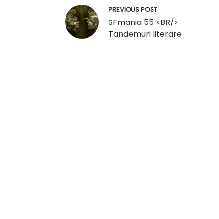
Navigare
PREVIOUS POST
în
SFmania 55 <BR/>
Tandemuri literare
articole