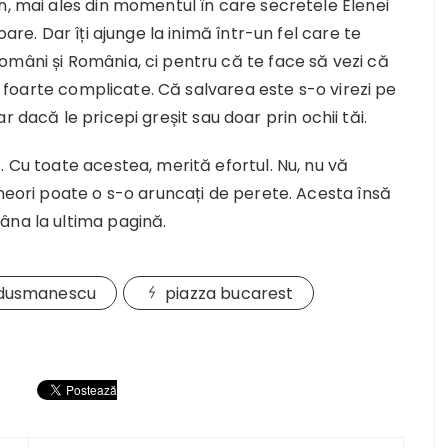
n, mai ales din momentul în care secretele Elenei
oare. Dar îți ajunge la inimă într-un fel care te
omâni și România, ci pentru că te face să vezi că
e, foarte complicate. Că salvarea este s-o virezi pe
hiar dacă le pricepi greșit sau doar prin ochii tăi.
. Cu toate acestea, merită efortul. Nu, nu vă
Uneori poate o s-o aruncați de perete. Acesta însă
âna la ultima pagină.
dusmanescu
piazza bucarest