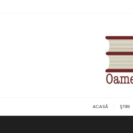
Skip
to
content
ACASĂ
ŞTIRI