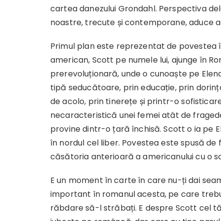
cartea danezului Grondahl. Perspectiva delo
noastre, trecute și contemporane, aduce ac
Primul plan este reprezentat de povestea î
american, Scott pe numele lui, ajunge în R
prerevoluționară, unde o cunoaște pe Elena, 
tipă seducătoare, prin educație, prin dorin
de acolo, prin tinerețe și printr-o sofisticar
necaracteristică unei femei atât de fraged
provine dintr-o țară închisă. Scott o ia pe E
în nordul cel liber. Povestea este spusă de fi
căsătoria anterioară a americanului cu o s
E un moment în carte în care nu-ți dai sea
important în romanul acesta, pe care trebu
răbdare să-l străbați. E despre Scott cel t