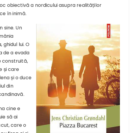
c obiectivă a nordicului asupra realităților
e în inimă.
n sine. Un
omânia
ghidul lui. O
ța de a evada
e construită,
e și care
lena și o duce
ul din
candinavă.
ma cine e
ie să ai
ăcut, care o