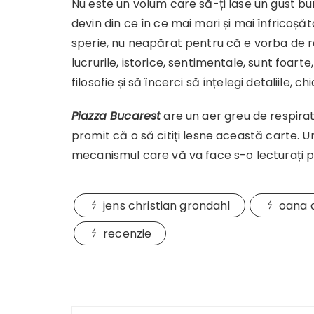
Nu este un volum care să-ți lase un gust bu
devin din ce în ce mai mari și mai înfricoșăt
sperie, nu neapărat pentru că e vorba de r
lucrurile, istorice, sentimentale, sunt foart
filosofie și să încerci să înțelegi detaliile, c
Piazza Bucarest
are un aer greu de respirat
promit că o să citiți lesne această carte. 
mecanismul care vă va face s-o lecturați p
jens christian grondahl
oana 
recenzie