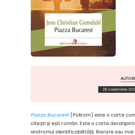
AUTORI
25 noiembrie 201
Piazza Bucarest
(Polirom) este o carte com
citești și ești român. Este o carte deranjant
sindromul identificabilității, literare sau ma