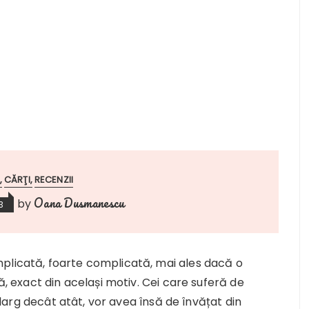
CĂRŢI
RECENZII
Oana Dusmanescu
by
3
plicată, foarte complicată, mai ales dacă o
ă, exact din același motiv. Cei care suferă de
i larg decât atât, vor avea însă de învățat din