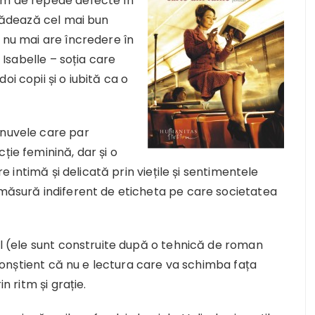
rem de repede defecte în
trădează cel mai bun
e nu mai are încredere în
; Isabelle – soția care
i copii și o iubită ca o
 nuvele care par
ție feminină, dar și o
re intimă și delicată prin viețile și sentimentele
 măsură indiferent de eticheta pe care societatea
lul (ele sunt construite după o tehnică de roman
i conștient că nu e lectura care va schimba fața
n ritm și grație.