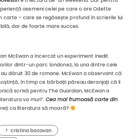
ovestiri
e o lectură de-un weekend. Dar pentru
experiență asemeni celei pe care o are Odette
 carte – care se regăsește profund în scrierile lui
ibilă, dar de foarte mare succes.
ic Ian McEwan a încercat un experiment inedit.
orilor dintr-un parc londonez, la una dintre cele
e au dăruit 30 de romane. McEwan a observant că
oștință, în timp ce bărbații păreau deranjați că li
ronică scrisă pentru The Guardian, McEwan a
literatura va muri”.
Cea mai frumoasă carte din
eți ca literatura să moară?
cristina bazavan