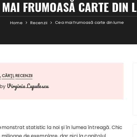
 MAI FRUMOASĂ CARTE DIN 
Cea mai frumoasă carte din lume
Home
Recenzii
CĂRŢI
RECENZII
Virginia Lupulescu
by
monstrat statistic la noi și în lumea întreagă. Chic
n milioane de exemplare, dar nici la capitolul