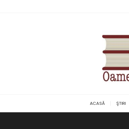
Skip
to
content
ACASĂ
ŞTIRI