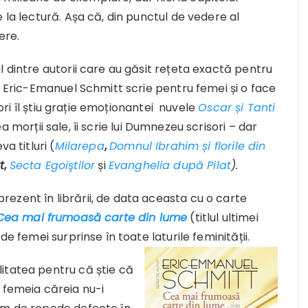
 la lectură. Așa că, din punctul de vedere al
ere.
l dintre autorii care au găsit rețeta exactă pentru
ă, Eric-Emanuel Schmitt scrie pentru femei și o face
itori îl știu grație emoționantei nuvele
Oscar și Tanti
 morții sale, îi scrie lui Dumnezeu scrisori – dar
a titluri (
Milarepa
,
Domnul Ibrahim și florile din
t
,
Secta Egoiştilor
și
Evanghelia după Pilat
).
ezent în librării, de data aceasta cu o carte
Cea mai frumoasă carte din lume
(titlul ultimei
de femei surprinse în toate laturile feminității.
itatea pentru că știe că
 femeia căreia nu-i