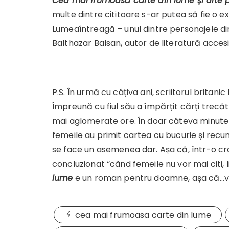
Cea mai frumoasă carte din lume și alte p
multe dintre cititoare s-ar putea să fie o 
Lumeaîntreagă – unul dintre personajele din
Balthazar Balsan, autor de literatură acces
P.S. În urmă cu câțiva ani, scriitorul britan
Împreună cu fiul său a împărțit cărți trecăt
mai aglomerate ore. În doar câteva minut
femeile au primit cartea cu bucurie și recun
se face un asemenea dar. Așa că, într-o c
concluzionat “când femeile nu vor mai citi, 
lume
e un roman pentru doamne, așa că…vr
cea mai frumoasa carte din lume