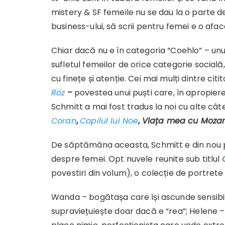
mistery & SF femeile nu se dau la o parte de
business-ului, să scrii pentru femei e o afac
Chiar dacă nu e în categoria “Coehlo” – unu
sufletul femeilor de orice categorie social
cu finețe și atenție. Cei mai mulți dintre cit
Roz
–
povestea unui puști care, în apropierea
Schmitt a mai fost tradus la noi cu alte câtev
Coran
,
Copilul lui Noe
,
Viața mea cu Mozar
De săptămâna aceasta, Schmitt e din nou pr
despre femei. Opt nuvele reunite sub titlul
povestiri din volum), o colecție de portrete 
Wanda – bogătașa care își ascunde sensibil
supraviețuiește doar dacă e “rea”; Helene –