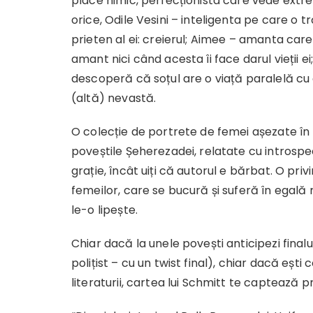
place nimic, perfecționista care vede ext
orice, Odile Vesini – inteligenta pe care o 
prieten al ei: creierul; Aimee – amanta car
amant nici când acesta îi face darul vieții ei
descoperă că soțul are o viață paralelă cu do
(altă) nevastă.
O colecție de portrete de femei așezate în
poveștile Șeherezadei, relatate cu introspec
grație, încât uiți că autorul e bărbat. O privi
femeilor, care se bucură și suferă în egală
le-o lipește.
Chiar dacă la unele povești anticipezi fina
polițist – cu un twist final), chiar dacă eșt
literaturii, cartea lui Schmitt te captează pri