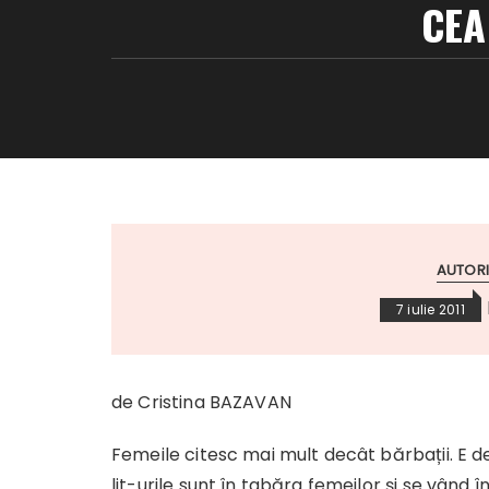
CEA
AUTORI
7 iulie 2011
de Cristina BAZAVAN
Femeile citesc mai mult decât bărbații. E de
lit-urile sunt în tabăra femeilor și se vând î