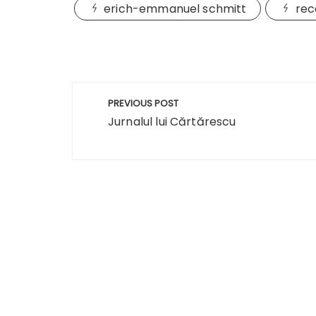
erich-emmanuel schmitt
rec
Navigare
PREVIOUS POST
în
Jurnalul lui Cărtărescu
articole