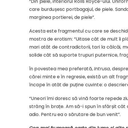
“Din piele, interiorul Rolls Royce-ului. Unifor
care burdușesc portbagajul, de piele. San
marginea portierei, de piele”.
Acesta este fragmentul cu care se deschide
mostra de erotism: “Uitase cât de mult îi 
mari atât de contradictorii, tari la călcâi,
solide cât să suporte trupuri puternice, fr
În povestea mea preferată,
Intrusa
, despr
cărei minte e în regresie, există un alt fra
încape în atât de puține cuvinte: o descrier
“Uneori îmi doresc să vină foarte repede z
strâng în brațe. Am să-i spun în sfârșit cât
adio. Pentru ea o sărutare de bun venit”.