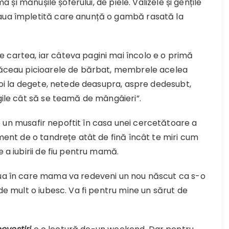
ma și mănușile șoferului, de piele. Valizele și gențile
daua împletită care anunță o gambă rasată la
 cartea, iar câteva pagini mai încolo e o primă
plăceau picioarele de bărbat, membrele acelea
 moi la degete, netede deasupra, aspre dedesubt,
agile cât să se teamă de mângâieri”.
e un musafir nepoftit în casa unei cercetătoare a
gment de o tandrețe atât de fină încât te miri cum
e a iubirii de fiu pentru mamă.
iua în care mama va redeveni un nou născut ca s-o
 de mult o iubesc. Va fi pentru mine un sărut de