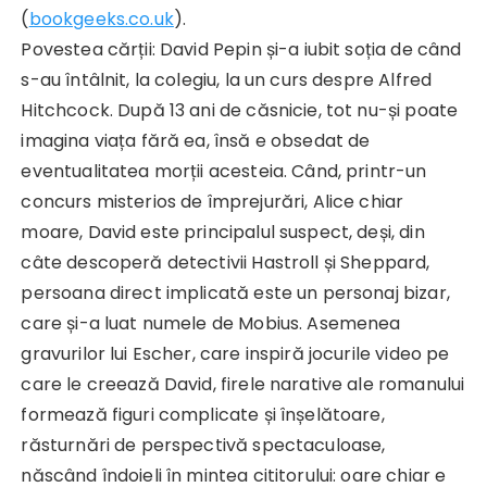
(
bookgeeks.co.uk
).
Povestea cărții: David Pepin și-a iubit soția de când
s-au întâlnit, la colegiu, la un curs despre Alfred
Hitchcock. După 13 ani de căsnicie, tot nu-și poate
imagina viața fără ea, însă e obsedat de
eventualitatea morții acesteia. Când, printr-un
concurs misterios de împrejurări, Alice chiar
moare, David este principalul suspect, deși, din
câte descoperă detectivii Hastroll și Sheppard,
persoana direct implicată este un personaj bizar,
care și-a luat numele de Mobius. Asemenea
gravurilor lui Escher, care inspiră jocurile video pe
care le creează David, firele narative ale romanului
formează figuri complicate și înșelătoare,
răsturnări de perspectivă spectaculoase,
născând îndoieli în mintea cititorului: oare chiar e