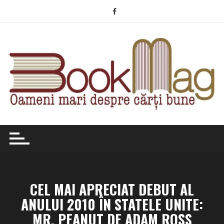
Skip
to
content
CEL MAI APRECIAT DEBUT AL
ANULUI 2010 ÎN STATELE UNITE:
MR. PEANUT DE ADAM ROSS