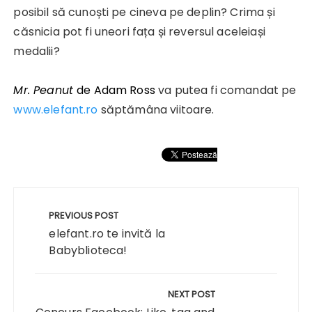
posibil să cunoști pe cineva pe deplin? Crima și
căsnicia pot fi uneori fața și reversul aceleiași
medalii?
Mr. Peanut
de Adam Ross
va putea fi comandat pe
www.elefant.ro
săptămâna viitoare.
Navigare
în
PREVIOUS POST
articole
elefant.ro te invită la
Babyblioteca!
NEXT POST