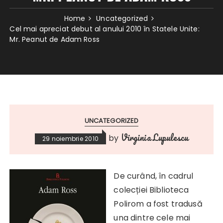
Home
Uncategorized
Cel mai apreciat debut al anului 2010 în Statele Unite:
Mr. Peanut de Adam Ross
UNCATEGORIZED
Virginia Lupulescu
by
29 noiembrie 2010
De curând, în ca
drul
colecției Biblioteca
Polirom a fost tradusă
una dintre cele mai