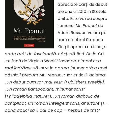
apreciate cărți de debut
ale anului 2010 în Statele
Unite. Este vorba despre
romanul
Mr. Peanut
de
Adam Ross, un volum pe
care celebrul Stephen
King îl aprecia ca fiind „
o
carte
atât
de fascinant
ă
,
că-ți
d
ă
fiori. De la
Cui
i-e frică de Virginia Woolf? î
ncoace, nimeni n-a
mai
îndrăznit
s
ă
intre
î
n partea
î
ntunecat
ă
a unei
căsnicii
precum
Mr. Peanut
…”.
Iar criticii îl aclamă:
„
Un debut cum rar mai vezi
”
(Publishers Weekly),
„
Un roman flamboaiant, minunat scris”
(
Philadelphia Inquirer
), „
Un roman diabolic de
complicat, un
roman inteligent scris, amuzant
ș
i –
când
apuci s
ă
-i dai de cap – nespus de trist”