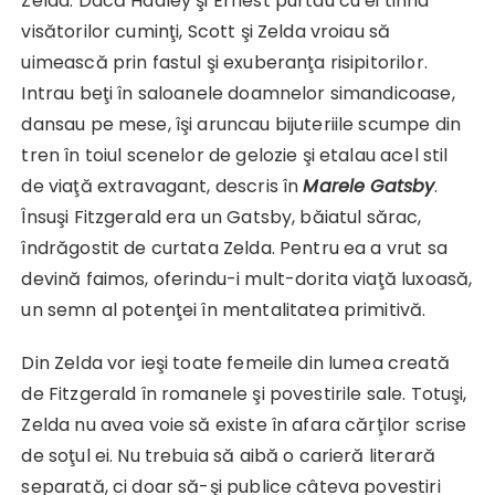
Zelda. Dacă Hadley şi Ernest purtau cu ei tihna
visătorilor cuminţi, Scott şi Zelda vroiau să
uimească prin fastul şi exuberanţa risipitorilor.
Intrau beţi în saloanele doamnelor simandicoase,
dansau pe mese, îşi aruncau bijuteriile scumpe din
tren în toiul scenelor de gelozie şi etalau acel stil
de viaţă extravagant, descris în
Marele Gatsby
.
Însuşi Fitzgerald era un Gatsby, băiatul sărac,
îndrăgostit de curtata Zelda. Pentru ea a vrut sa
devină faimos, oferindu-i mult-dorita viaţă luxoasă,
un semn al potenţei în mentalitatea primitivă.
Din Zelda vor ieşi toate femeile din lumea creată
de Fitzgerald în romanele şi povestirile sale. Totuşi,
Zelda nu avea voie să existe în afara cărţilor scrise
de soţul ei. Nu trebuia să aibă o carieră literară
separată, ci doar să-şi publice câteva povestiri