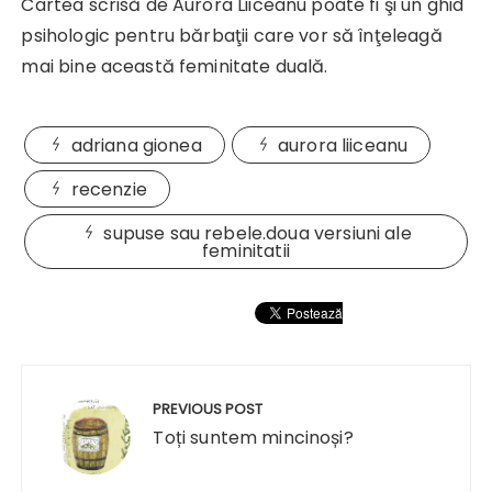
Cartea scrisă de Aurora Liiceanu poate fi şi un ghid
psihologic pentru bărbaţii care vor să înţeleagă
mai bine această feminitate duală.
adriana gionea
aurora liiceanu
recenzie
supuse sau rebele.doua versiuni ale
feminitatii
Navigare
în
PREVIOUS POST
articole
Toți suntem mincinoși?