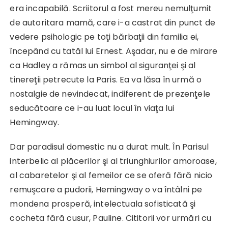
era incapabilă. Scriitorul a fost mereu nemulţumit
de autoritara mamă, care i-a castrat din punct de
vedere psihologic pe toţi bărbaţii din familia ei,
începând cu tatăl lui Ernest. Aşadar, nu e de mirare
ca Hadley a rămas un simbol al siguranţei şi al
tinereţii petrecute la Paris. Ea va lăsa în urmă o
nostalgie de nevindecat, indiferent de prezenţele
seducătoare ce i-au luat locul în viaţa lui
Hemingway.
Dar paradisul domestic nu a durat mult. În Parisul
interbelic al plăcerilor şi al triunghiurilor amoroase,
al cabaretelor şi al femeilor ce se oferă fără nicio
remuşcare a pudorii, Hemingway o va întâlni pe
mondena prosperă, intelectuala sofisticată şi
cocheta fără cusur, Pauline. Cititorii vor urmări cu