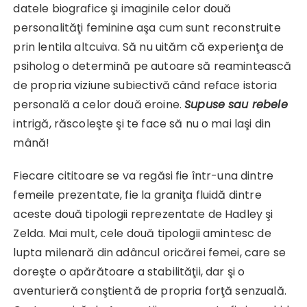
datele biografice şi imaginile celor două
personalităţi feminine aşa cum sunt reconstruite
prin lentila altcuiva. Să nu uităm că experienţa de
psiholog o determină pe autoare să reamintească
de propria viziune subiectivă când reface istoria
personală a celor două eroine.
Supuse sau rebele
intrigă, răscoleşte şi te face să nu o mai laşi din
mână!
Fiecare cititoare se va regăsi fie într-una dintre
femeile prezentate, fie la graniţa fluidă dintre
aceste două tipologii reprezentate de Hadley şi
Zelda. Mai mult, cele două tipologii amintesc de
lupta milenară din adâncul oricărei femei, care se
doreşte o apărătoare a stabilităţii, dar şi o
aventurieră conştientă de propria forţă senzuală.