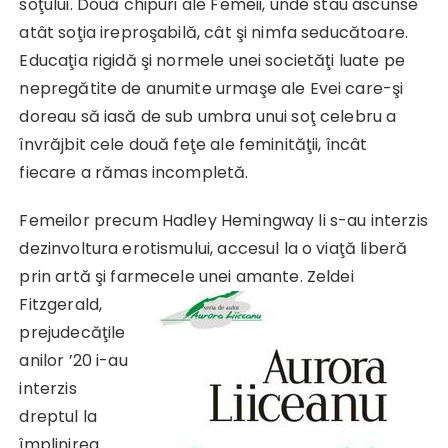
soţului. Două chipuri ale Femeii, unde stau ascunse
atât soţia ireproşabilă, cât şi nimfa seducătoare.
Educaţia rigidă şi normele unei societăţi luate pe
nepregătite de anumite urmaşe ale Evei care-şi
doreau să iasă de sub umbra unui soţ celebru a
învrăjbit cele două feţe ale feminităţii, încât
fiecare a rămas incompletă.
Femeilor precum Hadley Hemingway li s-au interzis
dezinvoltura erotismului, accesul la o viaţă liberă
prin artă şi farmecele unei amante. Zeldei
Fitzgerald,
prejudecăţile
anilor ’20 i-au
interzis
dreptul la
împlinirea