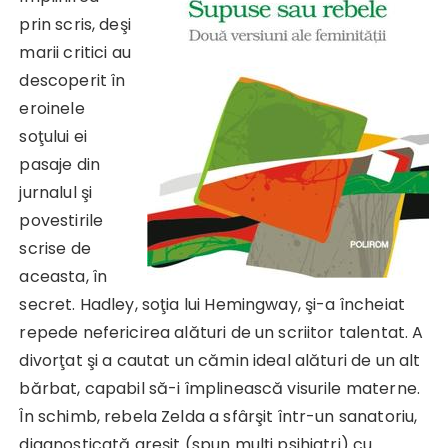
prin scris, deşi
marii critici au
descoperit în
eroinele
soţului ei
pasaje din
jurnalul şi
povestirile
scrise de
aceasta, în
secret. Hadley, soţia lui Hemingway, şi-a încheiat
repede nefericirea alături de un scriitor talentat. A
divorţat şi a cautat un cămin ideal alături de un alt
bărbat, capabil să-i împlinească visurile materne.
În schimb, rebela Zelda a sfârşit într-un sanatoriu,
diagnosticată greşit (spun mulţi psihiatri) cu