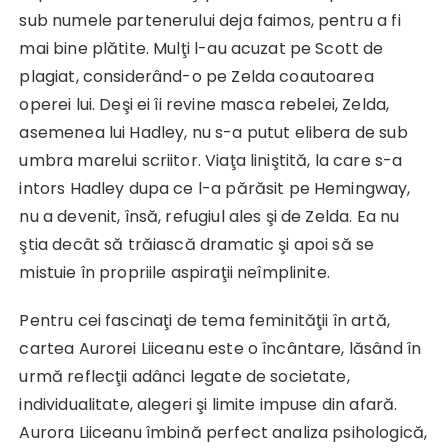
sub numele partenerului deja faimos, pentru a fi
mai bine plătite. Mulţi l-au acuzat pe Scott de
plagiat, considerând-o pe Zelda coautoarea
operei lui. Deşi ei îi revine masca rebelei, Zelda,
asemenea lui Hadley, nu s-a putut elibera de sub
umbra marelui scriitor. Viaţa liniştită, la care s-a
intors Hadley dupa ce l-a părăsit pe Hemingway,
nu a devenit, însă, refugiul ales şi de Zelda. Ea nu
ştia decât să trăiască dramatic şi apoi să se
mistuie în propriile aspiraţii neîmplinite.
Pentru cei fascinaţi de tema feminităţii în artă,
cartea Aurorei Liiceanu este o încântare, lăsând în
urmă reflecţii adânci legate de societate,
individualitate, alegeri şi limite impuse din afară.
Aurora Liiceanu îmbină perfect analiza psihologică,