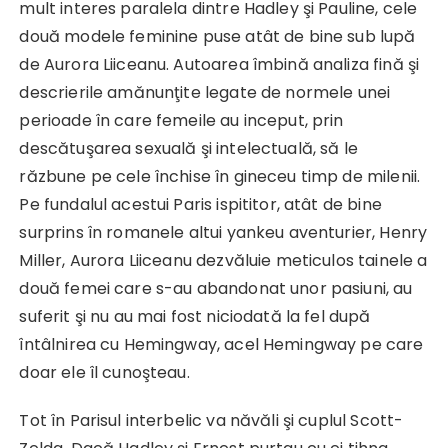
mult interes paralela dintre Hadley şi Pauline, cele
două modele feminine puse atât de bine sub lupă
de Aurora Liiceanu. Autoarea îmbină analiza fină şi
descrierile amănunţite legate de normele unei
perioade în care femeile au inceput, prin
descătuşarea sexuală şi intelectuală, să le
răzbune pe cele închise în gineceu timp de milenii.
Pe fundalul acestui Paris ispititor, atât de bine
surprins în romanele altui yankeu aventurier, Henry
Miller, Aurora Liiceanu dezvăluie meticulos tainele a
două femei care s-au abandonat unor pasiuni, au
suferit şi nu au mai fost niciodată la fel după
întâlnirea cu Hemingway, acel Hemingway pe care
doar ele îl cunoşteau.
Tot în Parisul interbelic va năvăli şi cuplul Scott-