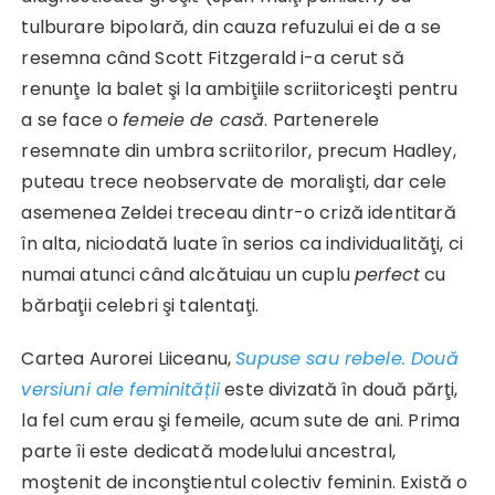
tulburare bipolară, din cauza refuzului ei de a se
resemna când Scott Fitzgerald i-a cerut să
renunţe la balet şi la ambiţiile scriitoriceşti pentru
a se face o
femeie de casă
. Partenerele
resemnate din umbra scriitorilor, precum Hadley,
puteau trece neobservate de moralişti, dar cele
asemenea Zeldei treceau dintr-o criză identitară
în alta, niciodată luate în serios ca individualităţi, ci
numai atunci când alcătuiau un cuplu
perfect
cu
bărbaţii celebri şi talentaţi.
Cartea Aurorei Liiceanu,
Supuse sau rebele. Două
versiuni ale feminității
este divizată în două părţi,
la fel cum erau şi femeile, acum sute de ani. Prima
parte îi este dedicată modelului ancestral,
moştenit de inconştientul colectiv feminin. Există o