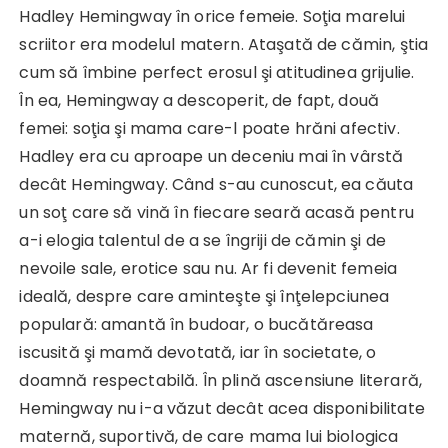
Hadley Hemingway în orice femeie. Soţia marelui
scriitor era modelul matern. Ataşată de cămin, ştia
cum să îmbine perfect erosul şi atitudinea grijulie.
În ea, Hemingway a descoperit, de fapt, două
femei: soţia şi mama care-l poate hrăni afectiv.
Hadley era cu aproape un deceniu mai în vârstă
decât Hemingway. Când s-au cunoscut, ea căuta
un soţ care să vină în fiecare seară acasă pentru
a-i elogia talentul de a se îngriji de cămin şi de
nevoile sale, erotice sau nu. Ar fi devenit femeia
ideală, despre care aminteşte şi înţelepciunea
populară: amantă în budoar, o bucătăreasa
iscusită şi mamă devotată, iar în societate, o
doamnă respectabilă. În plină ascensiune literară,
Hemingway nu i-a văzut decât acea disponibilitate
maternă, suportivă, de care mama lui biologica