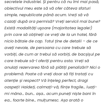
secretele industriei. Și pentru că nu îmi mai pasă,
obiectivul meu este să vă ofer câteva sfaturi
simple, nepublicate până acum. Vreți să vă
cazați după ora permisă? Vreți servicii mai bune?
Există modalități uşoare (majoritatea legale!)
prin care să obțineți ce vreți de la un hotel, fără
nicio bătaie de cap. Totul ține de detalii – de ce
aveți nevoie, de persoana cu care trebuie să
vorbiți, de cum ar trebui să vorbiți, de bacșișul pe
care trebuie să-l oferiți pentru asta. Vreți să
anulați rezervarea fără să plătiți penalizări? Nici o
problemă. Poate că vreți doar să fiți tratați cu
atenție și respect? Vă înțeleg perfect, dragi
oaspeți! Haideți, calmați-vă, ființe fragile… luați-
mi mâna… bun… așa… acum puneți niște bani în
ea… foarte bine… mulțumesc. Așa arată o