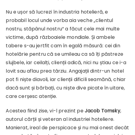
Nu e ușor să lucrezi în industria hotelieră, e
probabil locul unde vorba aia veche „clientul
nostru, stăpânul nostru“ a făcut cele mai multe
victime, după războaiele mondiale. Și ambele
tabere s-au jertfit cam în egală măsură: cei din
hotelărie pentru că se umileau ca să îți păstreze
slujbele, iar ceilalți, clienții adică, nici nu știau ce i-a
lovit sau aflau prea târziu. Angajații dintr-un hotel
pot fi niște diavoli, iar clienții dificili seamănă, chiar
dacă sunt și bărbați, cu niște dive picate în uitare,
care cerșesc atenție.
Acestea fiind zise, vi-l prezint pe
Jacob Tomsky
,
autorul cărții și veteran al industriei hoteliere.
Manierat, ireal de perspicace și nu mai onest decât