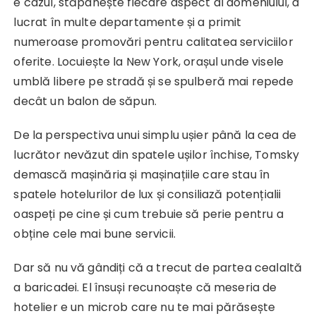
e cazul, stăpânește fiecare aspect al domeniului, a
lucrat în multe departamente și a primit
numeroase promovări pentru calitatea serviciilor
oferite. Locuiește la New York, orașul unde visele
umblă libere pe stradă și se spulberă mai repede
decât un balon de săpun.
De la perspectiva unui simplu ușier până la cea de
lucrător nevăzut din spatele ușilor închise, Tomsky
demască mașinăria și mașinațiile care stau în
spatele hotelurilor de lux și consiliază potențialii
oaspeți pe cine și cum trebuie să perie pentru a
obține cele mai bune servicii.
Dar să nu vă gândiți că a trecut de partea cealaltă
a baricadei. El însuși recunoaște că meseria de
hotelier e un microb care nu te mai părăsește