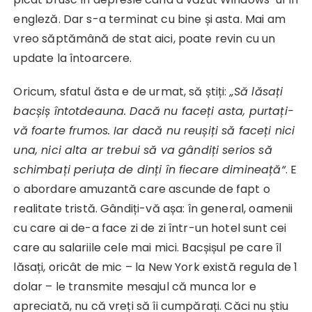
engleză. Dar s-a terminat cu bine și asta. Mai am
vreo săptămână de stat aici, poate revin cu un
update la întoarcere.
Oricum, sfatul ăsta e de urmat, să știți:
„Să lăsați
bacșiș întotdeauna. Dacă nu faceți asta, purtați-
vă foarte frumos. Iar dacă nu reușiți să faceți nici
una, nici alta ar trebui să va gândiți serios să
schimbați periuța de dinți în fiecare dimineață“
. E
o abordare amuzantă care ascunde de fapt o
realitate tristă. Gândiți-vă așa: în general, oamenii
cu care ai de-a face zi de zi într-un hotel sunt cei
care au salariile cele mai mici. Bacșișul pe care îl
lăsați, oricât de mic – la New York există regula de 1
dolar – le transmite mesajul că munca lor e
apreciată, nu că vreți să îi cumpărați. Căci nu știu