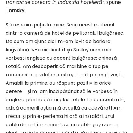
tranzacție corectă în industria hotelieră“
, spune
Tomsky.
Să revenim puțin la mine. Scriu acest material
dintr-o cameră de hotel de pe litoralul bulgăresc.
De cum am ajuns aici, m-am lovit de bariera
lingvistică. V-a explicat deja Smiley cum e să
vorbești engleza cu accent bulgăresc: chineză
totală. Am descoperit că mai bine o rup pe
românește gazdele noastre, decât pe englezește.
Amabili la primire, au răspuns pozitiv la orice
cerere – și m-am încăpățânat să le vorbesc în
engleză pentru că îmi plac fețele lor concentrate,
adică oamenii aștia mă ascultă cu adevărat! Am
trecut și prin experiența hilară a instalării unui
cablu de net în cameră, cu un cable guy care a
picat brusc în depresie când a văzut Windows-ul în