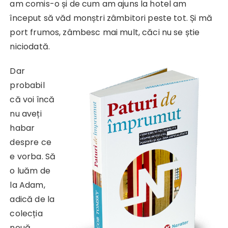
am comis-o și de cum am ajuns la hotel am
început să văd monștri zâmbitori peste tot. Și mă
port frumos, zâmbesc mai mult, căci nu se știe
niciodată.
Dar
probabil
că voi încă
nu aveți
habar
despre ce
e vorba. Să
o luăm de
la Adam,
adică de la
colecția
nouă.