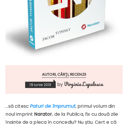
AUTORI
CĂRŢI
RECENZII
Virginia Lupulescu
by
19 iunie 2013
…să citesc
Paturi de împrumut
, primul volum din
noul imprint
Narator
, de la Publica, fix cu două zile
înainte de a pleca în concediu? Nu știu. Cert e că