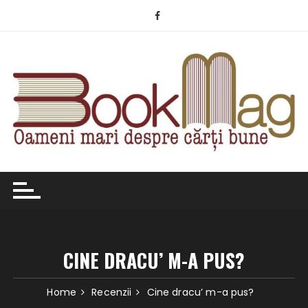
Skip
to
content
CINE DRACU’ M-A PUS?
Home
Recenzii
Cine dracu’ m-a pus?