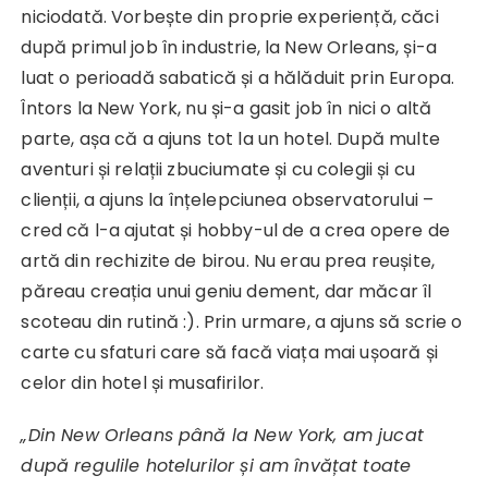
niciodată. Vorbește din proprie experiență, căci
după primul job în industrie, la New Orleans, și-a
luat o perioadă sabatică și a hălăduit prin Europa.
Întors la New York, nu și-a gasit job în nici o altă
parte, așa că a ajuns tot la un hotel. După multe
aventuri și relații zbuciumate și cu colegii și cu
clienții, a ajuns la înțelepciunea observatorului –
cred că l-a ajutat și hobby-ul de a crea opere de
artă din rechizite de birou. Nu erau prea reușite,
păreau creația unui geniu dement, dar măcar îl
scoteau din rutină :). Prin urmare, a ajuns să scrie o
carte cu sfaturi care să facă viața mai ușoară și
celor din hotel și musafirilor.
„Din New Orleans până la New York, am jucat
după regulile hotelurilor și am învățat toate