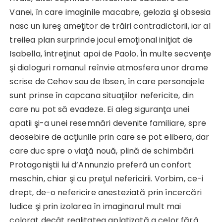
Vanei, în care imaginile macabre, gelozia şi obsesia
nasc un iureş ameţitor de trăiri contradictorii, iar al
treilea plan surprinde jocul emoţional iniţiat de
Isabella, întreţinut apoi de Paolo. În multe secvenţe
şi dialoguri romanul reînvie atmosfera unor drame
scrise de Cehov sau de Ibsen, în care personajele
sunt prinse în capcana situaţiilor nefericite, din
care nu pot să evadeze. Ei aleg siguranţa unei
apatii şi-a unei resemnări devenite familiare, spre
deosebire de acţiunile prin care se pot elibera, dar
care duc spre o viaţă nouă, plină de schimbări.
Protagoniştii lui d’Annunzio preferă un confort
meschin, chiar şi cu preţul nefericirii. Vorbim, ce-i
drept, de-o nefericire anesteziată prin încercări
ludice şi prin izolarea în imaginarul mult mai
colorat decât realitatea aplatizată a celor fără