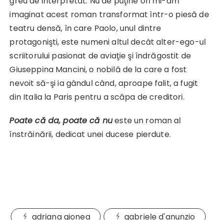
greu de interpretat. Nu de puţine ori mi-am
imaginat acest roman transformat într-o piesă de
teatru densă, în care Paolo, unul dintre
protagonişti, este numeni altul decât alter-ego-ul
scriitorului pasionat de aviaţie şi îndrăgostit de
Giuseppina Mancini, o nobilă de la care a fost
nevoit să-şi ia gândul când, aproape falit, a fugit
din Italia la Paris pentru a scăpa de creditori.
Poate că da, poate că nu
este un roman al
înstrăinării, dedicat unei ducese pierdute.
adriana gionea
gabriele d'anunzio