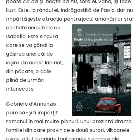
poate că da
şi
poate că nu
, sora ei, Vana, îşi face
iluzii. Este, la rândul ei, îndrăgostită de Paolo, dar nu
împărtăşeşte atracţia pentru jocul amânărilor şi al
cochetăriei subtile cu
Isabella. Este singura
care se va gândi la
găsirea unei căi de
ieşire din acest labirint,
din păcate, o cale
plină de urmări
întunecate.
Gabriele d’Annunzio
pare să-şi fi împărţit
romanul în mai multe planuri. Unul prezintă drama
familiei din care provin cele două surori, viitoarele
rivale, altul cuprinde fantasmele suicidare ale