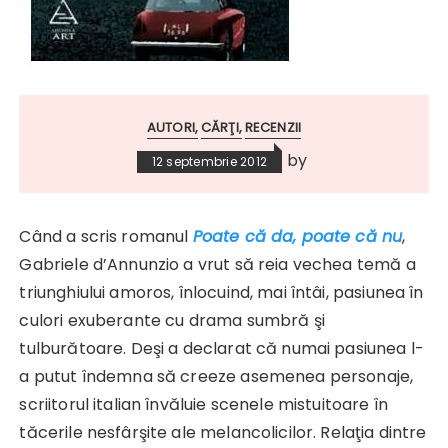
AUTORI
CĂRŢI
RECENZII
by
12 septembrie 2012
Când a scris romanul
Poate că da, poate că nu
,
Gabriele d’Annunzio a vrut să reia vechea temă a
triunghiului amoros, înlocuind, mai întâi, pasiunea în
culori exuberante cu drama sumbră şi
tulburătoare. Deşi a declarat că numai pasiunea l-
a putut îndemna să creeze asemenea personaje,
scriitorul italian învăluie scenele mistuitoare în
tăcerile nesfârşite ale melancolicilor. Relaţia dintre