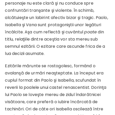
personaje nu este clară şi nu conduce spre
confruntări tranşante şi violente. În schimb,
alcătuieşte un labirint afectiv bizar şi tragic. Paolo,
Isabella şi Vana sunt protagoniştii unor legături
încâlcite. Aşa cum reflectă şi cuvântul
poate
din
titlu, relaţiile dintre aceştia vor sta mereu sub
semnul ezitării. O ezitare care ascunde frica de a
lua decizii asumate.
Ezitările mărunte se rostogolesc, formând o
avalanşă de urmări neaşteptate. La început era
cuplul format din Paolo şi Isabella, scufundat în
reverii la poalele unui castel renascentist. Dorinţa
lui Paolo se loveşte mereu de zidul îndarătnicei
visătoare, care preferă o iubire încărcată de
tachinări. Ori de câte ori Isabella oscilează între