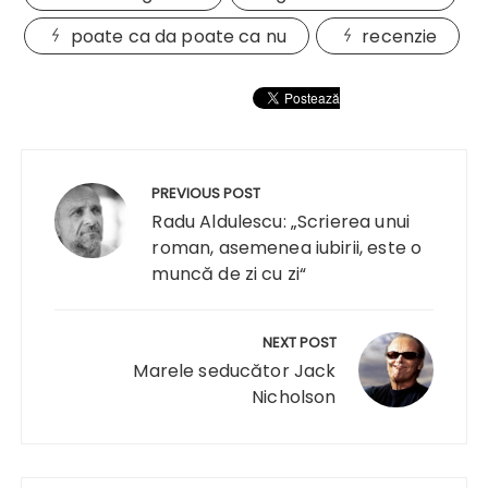
poate ca da poate ca nu
recenzie
Navigare
în
PREVIOUS POST
articole
Radu Aldulescu: „Scrierea unui
roman, asemenea iubirii, este o
muncă de zi cu zi“
NEXT POST
Marele seducător Jack
Nicholson