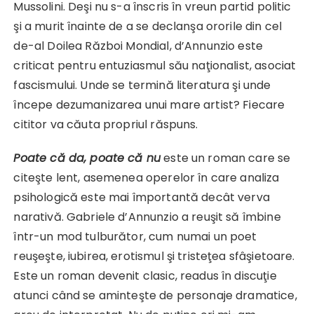
Mussolini. Deşi nu s-a înscris în vreun partid politic
şi a murit înainte de a se declanşa ororile din cel
de-al Doilea Război Mondial, d’Annunzio este
criticat pentru entuziasmul său naţionalist, asociat
fascismului. Unde se termină literatura şi unde
începe dezumanizarea unui mare artist? Fiecare
cititor va căuta propriul răspuns.
Poate că da, poate că nu
este un roman care se
citeşte lent, asemenea operelor în care analiza
psihologică este mai împortantă decât verva
narativă. Gabriele d’Annunzio a reuşit să îmbine
într-un mod tulburător, cum numai un poet
reuşeşte, iubirea, erotismul şi tristeţea sfâşietoare.
Este un roman devenit clasic, readus în discuţie
atunci când se aminteşte de personaje dramatice,