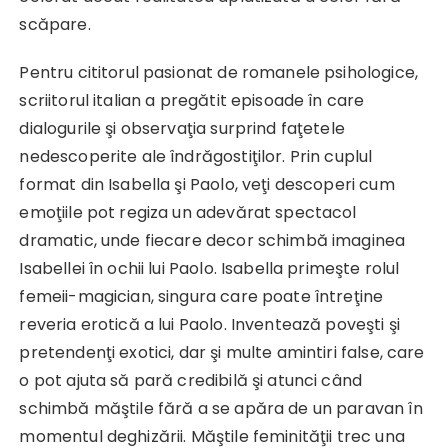
scăpare.
Pentru cititorul pasionat de romanele psihologice,
scriitorul italian a pregătit episoade în care
dialogurile şi observaţia surprind faţetele
nedescoperite ale îndrăgostiţilor. Prin cuplul
format din Isabella şi Paolo, veţi descoperi cum
emoţiile pot regiza un adevărat spectacol
dramatic, unde fiecare decor schimbă imaginea
Isabellei în ochii lui Paolo. Isabella primeşte rolul
femeii-magician, singura care poate întreţine
reveria erotică a lui Paolo. Inventează poveşti şi
pretendenţi exotici, dar şi multe amintiri false, care
o pot ajuta să pară credibilă şi atunci când
schimbă măştile fără a se apăra de un paravan în
momentul deghizării. Măştile feminităţii trec una