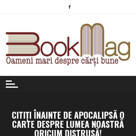
Skip
to
content
CITIŢI ÎNAINTE DE APOCALIPSĂ O
CARTE DESPRE LUMEA NOASTRĂ
ORICUM DISTRUSĂ!