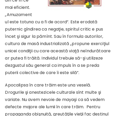
din ce în ce
mai eficient.
„Amuzament
ul este totuna cu a fi de acord”. Este erodată
puternic gîndirea ca negaţie, spiritul critic e pus
încet şi sigur la pămînt. Sau în formula autorilor,
cultura de masă industrializată „propune exerciţiul
unicei condiţii cu care această viaţă neîndurătoare
ar putea fi trăită. Individul trebuie să-şi utilizeze
dezgustul său general ca impuls în a se preda
puterii colective de care îi este silă”.
Apocalipsa în care trăim este una veselă.
Drogurile şi anestezicele culturale sînt multe şi
variate. Nu avem nevoie de mayaşi ca să vedem
defecte majore ale lumii în care trăim. Pentru
propaganda obişnuită, greutăţile vieţii fac destinul