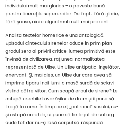
individului mult mai glorios – o poveste bună
pentru tinereţile supereroilor. De fapt, fără glorie,
fără şanse, aici e algoritmul mult mai prezent.
Analiza textelor homerice e una antologică.
Episodul cîntecului sirenelor aduce în prim plan
gradul zero al privirii critice: lumea primitivă este
învinsă de civilizarea, raţiunea, normalitatea
reprezentată de Ulise. Un Ulise antipatic, înşelător,
enervant. Şi, mai ales, un Ulise dur care avea să
imprime tiparul noii lumi: o masă surdă de sclavi
vîslind către viitor. Cum scapă eroul de sirene? Le
astupă urechile tovarăşilor de drum şi îi pune să
tragă la rame. În timp ce el, „patronul” vasului, nu-
şi astupă urechile, ci pune să fie legat de catarg:
aude tot dar nu-şi lasă corpul să răspundă