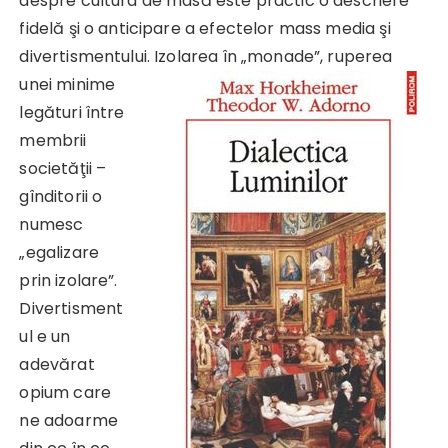
despre cultura de masă este practic o descriere
fidelă şi o anticipare a efectelor mass media şi
divertismentului. Izolarea în „monade”, ruperea
unei
minime
legături între
membrii
societăţii –
gînditorii o
numesc
„egalizare
prin izolare”.
Divertisment
ul e un
adevărat
opium care
ne adoarme