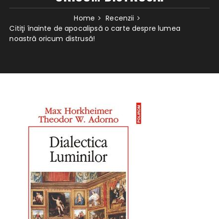
Home
Recenzii
Citiţi înainte de apocalipsă o carte despre lumea
noastră oricum distrusă!