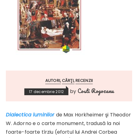
AUTORI
CĂRŢI
RECENZII
Costi Rogozanu
by
17 decembrie 2012
Dialectica luminilor
de Max Horkheimer şi Theodor
W. Adorno e o carte monument, tradusă la noi
foarte-foarte tîrziu (efortul lui Andrei Corbea