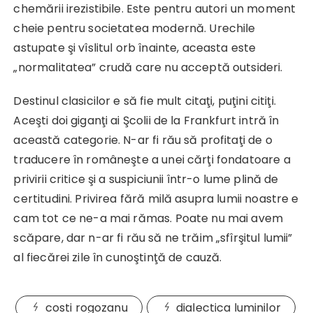
chemării irezistibile. Este pentru autori un moment
cheie pentru societatea modernă. Urechile
astupate şi vîslitul orb înainte, aceasta este
„normalitatea” crudă care nu acceptă outsideri.
Destinul clasicilor e să fie mult citaţi, puţini citiţi.
Aceşti doi giganţi ai Şcolii de la Frankfurt intră în
această categorie. N-ar fi rău să profitaţi de o
traducere în româneşte a unei cărţi fondatoare a
privirii critice şi a suspiciunii într-o lume plină de
certitudini. Privirea fără milă asupra lumii noastre e
cam tot ce ne-a mai rămas. Poate nu mai avem
scăpare, dar n-ar fi rău să ne trăim „sfîrşitul lumii”
al fiecărei zile în cunoştinţă de cauză.
costi rogozanu
dialectica luminilor