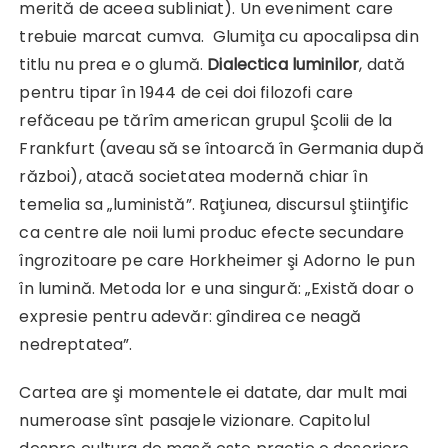
merită de aceea subliniat). Un eveniment care
trebuie marcat cumva. Glumiţa cu apocalipsa din
titlu nu prea e o glumă.
Dialectica luminilor
, dată
pentru tipar în 1944 de cei doi filozofi care
refăceau pe tărîm american grupul Şcolii de la
Frankfurt (aveau să se întoarcă în Germania după
război), atacă societatea modernă chiar în
temelia sa „luministă”. Raţiunea, discursul ştiinţific
ca centre ale noii lumi produc efecte secundare
îngrozitoare pe care Horkheimer şi Adorno le pun
în lumină. Metoda lor e una singură: „Există doar o
expresie pentru adevăr: gîndirea ce neagă
nedreptatea”.
Cartea are şi momentele ei datate, dar mult mai
numeroase sînt pasajele vizionare. Capitolul