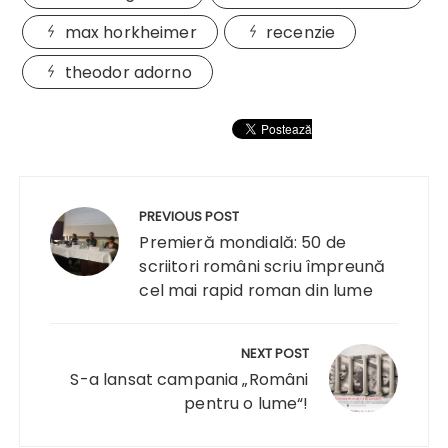
max horkheimer
recenzie
theodor adorno
Navigare
în
PREVIOUS POST
articole
Premieră mondială: 50 de
scriitori români scriu împreună
cel mai rapid roman din lume
NEXT POST
S-a lansat campania „Români
pentru o lume“!