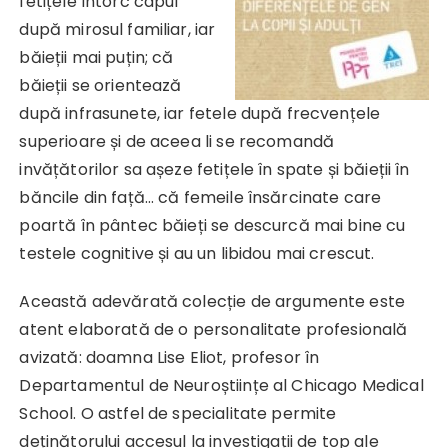
fetițele întorc capul
după mirosul familiar, iar
băieții mai puțin; că
băieții se orientează
după infrasunete, iar fetele după frecvențele
superioare și de aceea li se recomandă
invățătorilor sa așeze fetițele în spate și băieții în
băncile din față… că femeile însărcinate care
poartă în pântec băieți se descurcă mai bine cu
testele cognitive și au un libidou mai crescut.
Această adevărată colecție de argumente este
atent elaborată de o personalitate profesională
avizată: doamna Lise Eliot, profesor în
Departamentul de Neuroștiințe al Chicago Medical
School. O astfel de specialitate permite
deținătorului accesul la investigații de top ale