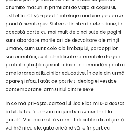
anumite măsuri în primii ani de viață ai copilului,
astfel încât să-i poată înțelege mai bine pe cei ce
poartă sexul opus. Sistematic și cu înțelepciune, în
această carte cu mai mult de cinci sute de pagini
sunt abordate marile arii de dezvoltare ale minții
umane, cum sunt cele ale limbajului, percepțiilor
sau orientării, sunt identificate diferențele de gen
probate științific și sunt aduse recomandări pentru
ameliorarea atitudinilor educative. În cele din urmă
apare și sfatul atât de potrivit ideologiei vestice
contemporane: armistițiul dintre sexe.
În ce mă privește, cartea lui Lise Eliot mi s-a așezat
în bibliotecă precum un jambon consistent la
grindă. Voi tăia multă vreme felii subțiri din el și mă
voi hrăni cu ele, gata oricând să le împart cu