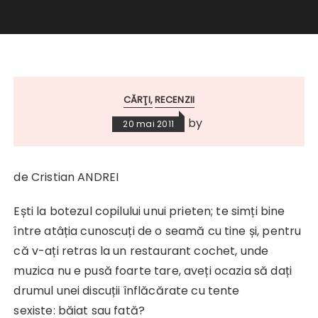
CĂRŢI
RECENZII
by
20 mai 2011
de Cristian ANDREI
Ești la botezul copilului unui prieten; te simți bine
între atâția cunoscuți de o seamă cu tine și, pentru
că v-ați retras la un restaurant cochet, unde
muzica nu e pusă foarte tare, aveți ocazia să dați
drumul unei discuții înflăcărate cu tente
sexiste: băiat sau fată?