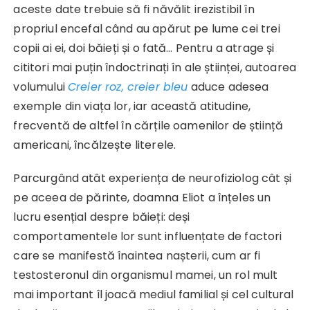
aceste date trebuie să fi năvălit irezistibil în
propriul encefal când au apărut pe lume cei trei
copii ai ei, doi băieți și o fată… Pentru a atrage și
cititori mai puțin îndoctrinați în ale științei, autoarea
volumului
Creier roz, creier bleu
aduce adesea
exemple din viața lor, iar această atitudine,
frecventă de altfel în cărțile oamenilor de știință
americani, încălzește literele.
Parcurgând atât experiența de neurofiziolog cât și
pe aceea de părinte, doamna Eliot a înțeles un
lucru esențial despre băieți: deși
comportamentele lor sunt influențate de factori
care se manifestă înaintea nașterii, cum ar fi
testosteronul din organismul mamei, un rol mult
mai important îl joacă mediul familial și cel cultural