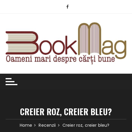
Skip
to
content
CREIER ROZ, CREIER BLEU?
Home
Recenzii
Creier roz, creier bleu?