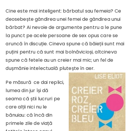
Cine este mai inteligent: bărbatul sau femeia? Ce
deosebește gândirea unei femei de gândirea unui
bărbat? Ai nevoie de argumente pentru a le pune
la punct pe acele persoane de sex opus care se
aruncă în discuție. Cineva spune că băieții sunt mai
puțini pentru că sunt mai bolnăvicioși, altcineva
spune că fetele au un creier mai mic; un fel de
dușmănie intelectuală plutește în aer.
Pe măsură ce dai replici,
lumea din jur își dă
seama că știi lucruri pe
care alții nici nu le
bănuiau: că încă din
primele zile de viață