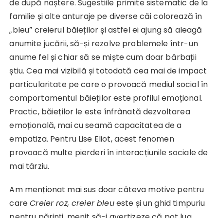
de după naștere. Sugestiile primite sistematic de la
familie și alte anturaje pe diverse căi colorează în
„bleu” creierul băieților și astfel ei ajung să aleagă
anumite jucării, să-și rezolve problemele într-un
anume fel și chiar să se miște cum doar bărbații
știu. Cea mai vizibilă și totodată cea mai de impact
particularitate pe care o provoacă mediul social în
comportamentul băieților este profilul emoțional.
Practic, băieților le este înfrânată dezvoltarea
emoțională, mai cu seamă capacitatea de a
empatiza. Pentru Lise Eliot, acest fenomen
provoacă multe pierderi în interacțiunile sociale de
mai târziu.
Am menționat mai sus doar câteva motive pentru
care
Creier roz, creier bleu
este și un ghid timpuriu
pentru părinți, menit să-i avertizeze că pot lua