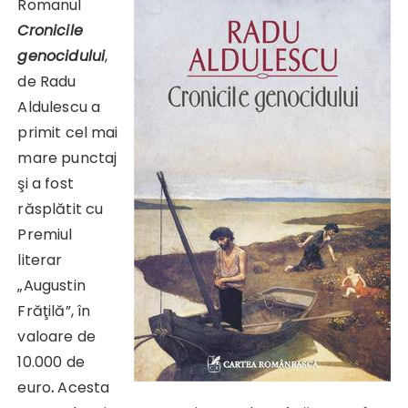
Romanul
Cronicile
genocidului
,
de Radu
Aldulescu a
primit cel mai
mare punctaj
şi a fost
răsplătit cu
Premiul
literar
„Augustin
Frăţilă”, în
valoare de
10.000 de
euro
.
Acesta