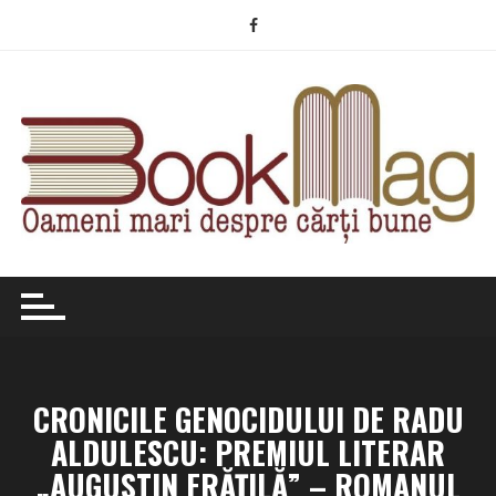
Skip
to
content
CRONICILE GENOCIDULUI DE RADU
ALDULESCU: PREMIUL LITERAR
„AUGUSTIN FRĂŢILĂ” – ROMANUL