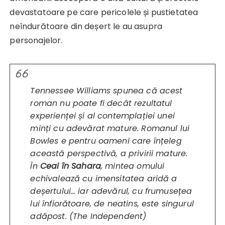
devastatoare pe care pericolele și pustietatea
neîndurătoare din deșert le au asupra
personajelor.
Tennessee Williams spunea că acest
roman nu poate fi decât rezultatul
experienței și al contemplației unei
minți cu adevărat mature. Romanul lui
Bowles e pentru oameni care înțeleg
această perspectivă, a privirii mature.
În
Ceai în Sahara
, mintea omului
echivalează cu imensitatea aridă a
deșertului… iar adevărul, cu frumusețea
lui înfiorătoare, de neatins, este singurul
adăpost. (The Independent)