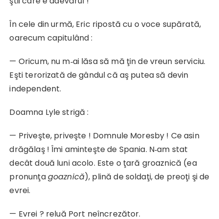
ştii care e adevărul !
În cele din urmă, Eric ripostă cu o voce supărată,
oarecum capitulând :
— Oricum, nu m‑ai lăsa să mă ţin de vreun serviciu.
Eşti terorizată de gândul că aş putea să devin
independent.
Doamna Lyle strigă :
— Priveşte, priveşte ! Domnule Moresby ! Ce asin
drăgălaş ! Îmi aminteşte de Spania. N‑am stat
decât două luni acolo. Este o ţară groaznică (ea
pronunţa
goaznică
), plină de soldaţi, de preoţi şi de
evrei.
— Evrei ? reluă Port neîncrezător.