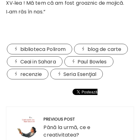
XV‑lea ! Mă tem că am fost groaznic de mojică.
I‑am râs în nas.”
biblioteca Polirom
blog de carte
Ceai in Sahara
Paul Bowles
recenzie
Seria Esenţial
Navigare
în
PREVIOUS POST
articole
Până la urmă, ce e
creativitatea?