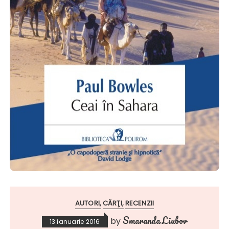
AUTORI
CĂRŢI
RECENZII
Smaranda Liubov
by
13 ianuarie 2016