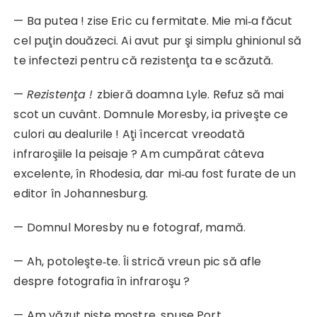
— Ba putea ! zise Eric cu fermitate. Mie mi‑a făcut
cel puţin douăzeci. Ai avut pur şi simplu ghinionul să
te infectezi pentru că rezistenţa ta e scăzută.
—
Rezistenţa !
zbieră doamna Lyle. Refuz să mai
scot un cuvânt. Domnule Moresby, ia priveşte ce
culori au dealurile ! Aţi încercat vreodată
infraroşiile la peisaje ? Am cumpărat câteva
excelente, în Rhodesia, dar mi‑au fost furate de un
editor în Johannesburg.
— Domnul Moresby nu e fotograf, mamă.
— Ah, potoleşte‑te. Îi strică vreun pic să afle
despre fotografia în infraroşu ?
— Am văzut nişte mostre, spuse Port.