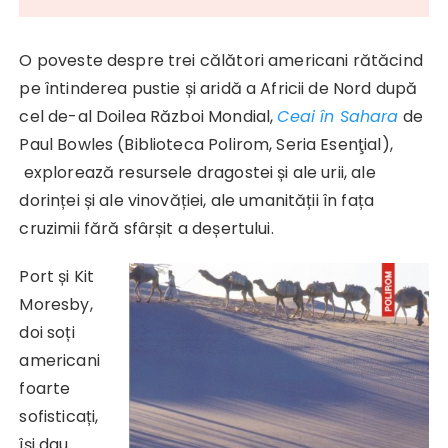
O poveste despre trei călători americani rătăcind
pe întinderea pustie și aridă a Africii de Nord după
cel de-al Doilea Război Mondial,
Ceai în Sahara
de
Paul Bowles (Biblioteca Polirom, Seria Esenţial),
explorează resursele dragostei și ale urii, ale
dorinței și ale vinovăției, ale umanității în fața
cruzimii fără sfârșit a deșertului.
Port și Kit
Moresby,
doi soți
americani
foarte
sofisticați,
își dau