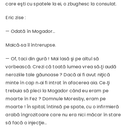
care eşti cu spatele la ei, o zbughesc la consulat.
Eric zise :
— Odată în Mogador…
Maică‑sa îl întrerupse.
— Of, taci din gură ! Mai lasă şi pe altul să
vorbească. Crezi că toată lumea vrea să‑ţi audă
neroziile tale găunoase ? Dacă ai fi avut niţică
minte în cap n‑ai fi intrat în afacerea aia. Ce‑ţi
trebuia să pleci la Mogador când eu eram pe
moarte în Fez ? Domnule Moresby, eram pe
moarte ! În spital, întinsă pe spate, cu o infirmieră
arabă îngrozitoare care nu era nici măcar în stare
să facă o injecţie…