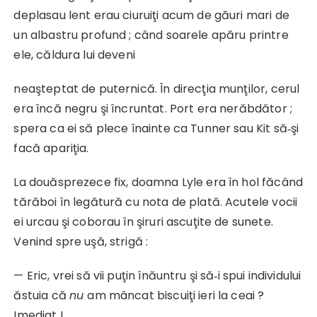
deplasau lent erau ciuruiţi acum de găuri mari de
un albastru profund ; când soarele apăru printre
ele, căldura lui deveni
neaşteptat de puternică. În direcţia munţilor, cerul
era încă negru şi încruntat. Port era nerăbdător ;
spera ca ei să plece înainte ca Tunner sau Kit să‑şi
facă apariţia.
La douăsprezece fix, doamna Lyle era în hol făcând
tărăboi în legătură cu nota de plată. Acutele vocii
ei urcau şi coborau în şiruri ascuţite de sunete.
Venind spre uşă, strigă :
— Eric, vrei să vii puţin înăuntru şi să‑i spui individului
ăstuia că
nu
am mâncat biscuiţi ieri la ceai ?
Imediat !