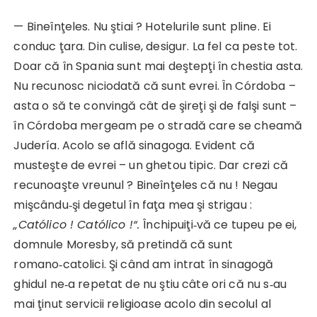
— Bineînţeles. Nu ştiai ? Hotelurile sunt pline. Ei
conduc ţara. Din culise, desigur. La fel ca peste tot.
Doar că în Spania sunt mai deştepţi în chestia asta.
Nu recunosc niciodată că sunt evrei. În Córdoba –
asta o să te convingă cât de şireţi şi de falşi sunt –
în Córdoba mergeam pe o stradă care se cheamă
Judería. Acolo se află sinagoga. Evident că
musteşte de evrei – un ghetou tipic. Dar crezi că
recunoaşte vreunul ? Bineînţeles că nu ! Negau
mişcându‑şi degetul în faţa mea şi strigau :
„Católico ! Católico !“.
Închipuiţi‑vă ce tupeu pe ei,
domnule Moresby, să pretindă că sunt
romano‑catolici. Şi când am intrat în sinagogă
ghidul ne‑a repetat de nu ştiu câte ori că nu s‑au
mai ţinut servicii religioase acolo din secolul al