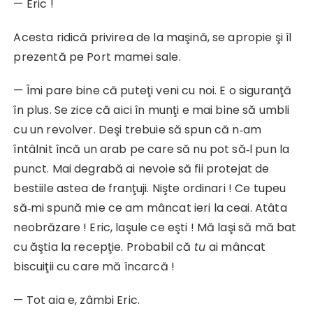
— Eric !
Acesta ridică privirea de la maşină, se apropie şi îl
prezentă pe Port mamei sale.
— Îmi pare bine că puteţi veni cu noi. E o siguranţă
în plus. Se zice că aici în munţi e mai bine să umbli
cu un revolver. Deşi trebuie să spun că n‑am
întâlnit încă un arab pe care să nu pot să‑l pun la
punct. Mai degrabă ai nevoie să fii protejat de
bestiile astea de franţuji. Nişte ordinari ! Ce tupeu
să‑mi spună mie ce am mâncat ieri la ceai. Atâta
neobrăzare ! Eric, laşule ce eşti ! Mă laşi să mă bat
cu ăştia la recepţie. Probabil că
tu
ai mâncat
biscuiţii cu care mă încarcă !
— Tot aia e, zâmbi Eric.