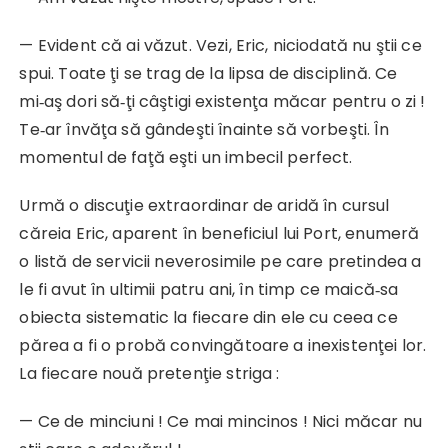
— Evident că ai văzut. Vezi, Eric, niciodată nu ştii ce
spui. Toate ţi se trag de la lipsa de disciplină. Ce
mi‑aş dori să‑ţi câştigi existenţa măcar pentru o zi !
Te‑ar învăţa să gândeşti înainte să vorbeşti. În
momentul de faţă eşti un imbecil perfect.
Urmă o discuţie extraordinar de aridă în cursul
căreia Eric, aparent în beneficiul lui Port, enumeră
o listă de servicii neverosimile pe care pretindea a
le fi avut în ultimii patru ani, în timp ce maică‑sa
obiecta sistematic la fiecare din ele cu ceea ce
părea a fi o probă convingătoare a inexistenţei lor.
La fiecare nouă pretenţie striga :
— Ce de minciuni ! Ce mai mincinos ! Nici măcar nu