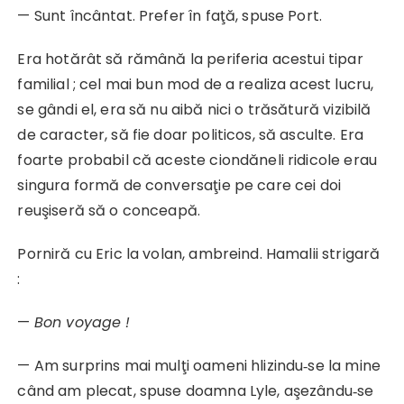
— Sunt încântat. Prefer în faţă, spuse Port.
Era hotărât să rămână la periferia acestui tipar
familial ; cel mai bun mod de a realiza acest lucru,
se gândi el, era să nu aibă nici o trăsătură vizibilă
de caracter, să fie doar politicos, să asculte. Era
foarte probabil că aceste ciondăneli ridicole erau
singura formă de conversaţie pe care cei doi
reuşiseră să o conceapă.
Porniră cu Eric la volan, ambreind. Hamalii strigară
:
—
Bon voyage !
— Am surprins mai mulţi oameni hlizindu‑se la mine
când am plecat, spuse doamna Lyle, aşezându‑se