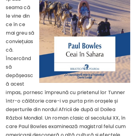
seama că
le vine din
ce în ce
mai greu să
conviețuias
că.
Încercând
să
depășeasc
ă acest
impas, pornesc împreună cu prietenul lor Tunner
într-o călătorie care-i va purta prin orașele și
deșerturile din nordul Africii de după al Doilea
Război Mondial. Un roman clasic al secolului XX, în
care Paul Bowles examinează magistral felul cum
americanii descoperă o altă cultură și efectele