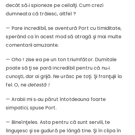
decât să‑i spioneze pe ceilalţi. Cum crezi
dumneata că trăiesc, altfel ?
— Pare incredibil, se aventură Port cu timiditate,
sperând ca în acest mod să atragă şi mai multe
comentarii amuzante.
— Oho ! zise ea pe un ton triumfător. Dumitale
poate să ţi se pară incredibil pentru că nu‑i
cunoşti, dar ai grijă. Ne urăsc pe toţi. Şi franţujii la
fel. O, ne
detestă !
— Arabii mi s‑au părut întotdeauna foarte
simpatici, spuse Port.
— Bineînţeles. Asta pentru că sunt servili, te
linguşesc şi se gudură pe lângă tine. Şi în clipa în