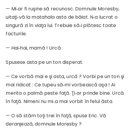
— Mi‑ar fi ruşine să recunosc. Domnule Moresby,
uitaţi‑vă la matahala asta de băiat. N‑a lucrat o
singură zi în viaţa lui. Trebuie să‑i plătesc toate
facturile.
— Hai‑hai, mamă ! Urcă.
Spusese asta pe un ton disperat.
— Ce vorbă mai e şi asta,
urcă ?
Vorbi pe un ton şi
mai ridicat : Ce tupeu să‑mi vorbească aşa ! Ai
merita o palmă peste faţă. Ţi‑ar prinde bine. Urcă
în faţă. Nimeni nu mi‑a mai vorbit în felul ăsta.
— O să stăm toţi trei în faţă, spuse Eric. Vă
deranjează, domnule Moresby ?