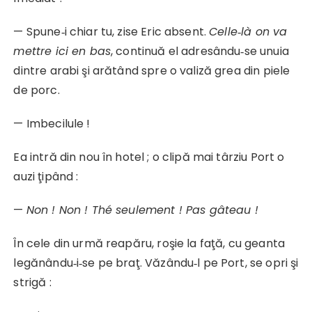
— Spune‑i chiar tu, zise Eric absent.
Celle‑là on va
mettre ici en bas
, continuă el adresându‑se unuia
dintre arabi şi arătând spre o valiză grea din piele
de porc.
— Imbecilule !
Ea intră din nou în hotel ; o clipă mai târziu Port o
auzi ţipând :
—
Non ! Non ! Thé seulement ! Pas gâteau !
În cele din urmă reapăru, roşie la faţă, cu geanta
legănându‑i‑se pe braţ. Văzându‑l pe Port, se opri şi
strigă :