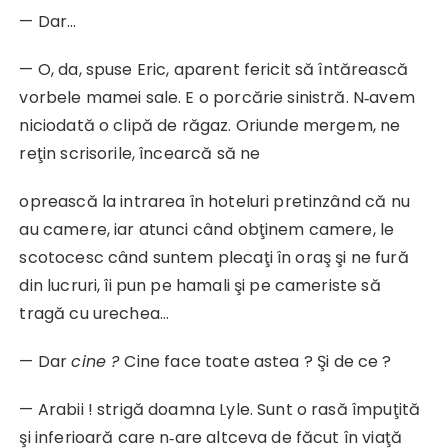
— Dar…
— O, da, spuse Eric, aparent fericit să întărească
vorbele mamei sale. E o porcărie sinistră. N‑avem
niciodată o clipă de răgaz. Oriunde mergem, ne
reţin scrisorile, încearcă să ne
oprească la intrarea în hoteluri pretinzând că nu
au camere, iar atunci când obţinem camere, le
scotocesc când suntem plecaţi în oraş şi ne fură
din lucruri, îi pun pe hamali şi pe cameriste să
tragă cu urechea…
— Dar
cine ?
Cine face toate astea ? Şi de ce ?
— Arabii ! strigă doamna Lyle. Sunt o rasă împuţită
şi inferioară care n‑are altceva de făcut în viaţă