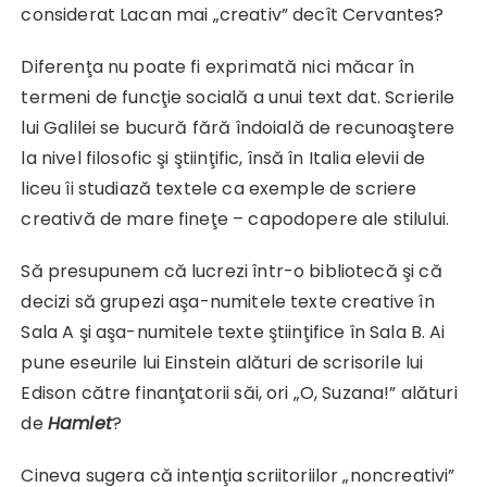
considerat Lacan mai „creativ” decît Cervantes?
Diferenţa nu poate fi exprimată nici măcar în
termeni de funcţie socială a unui text dat. Scrierile
lui Galilei se bucură fără îndoială de recunoaştere
la nivel filosofic şi ştiinţific, însă în Italia elevii de
liceu îi studiază textele ca exemple de scriere
creativă de mare fineţe – capodopere ale stilului.
Să presupunem că lucrezi într-o bibliotecă şi că
decizi să grupezi aşa-numitele texte creative în
Sala A şi aşa-numitele texte ştiinţifice în Sala B. Ai
pune eseurile lui Einstein alături de scrisorile lui
Edison către finanţatorii săi, ori „O, Suzana!” alături
de
Hamlet
?
Cineva sugera că intenţia scriitoriilor „noncreativi”