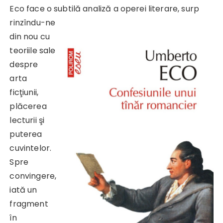
Eco face o subtilă analiză a operei literare, surp
rinzîndu-ne
din nou cu
teoriile sale
despre
arta
ficţiunii,
plăcerea
lecturii şi
puterea
cuvintelor.
Spre
convingere,
iată un
fragment
în