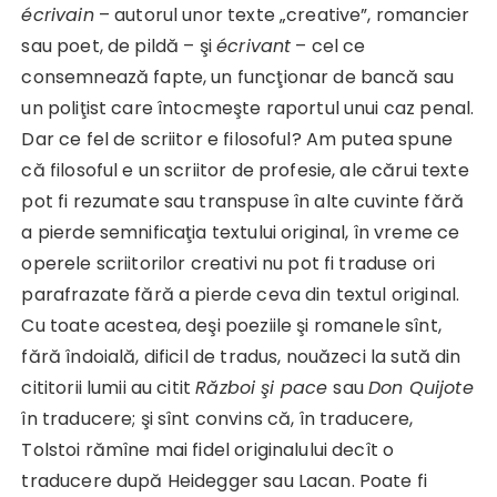
écrivain
– autorul unor texte „creative”, romancier
sau poet, de pildă – şi
écrivant
– cel ce
consemnează fapte, un funcţionar de bancă sau
un poliţist care întocmeşte raportul unui caz penal.
Dar ce fel de scriitor e filosoful? Am putea spune
că filosoful e un scriitor de profesie, ale cărui texte
pot fi rezumate sau transpuse în alte cuvinte fără
a pierde semnificaţia textului original, în vreme ce
operele scriitorilor creativi nu pot fi traduse ori
parafrazate fără a pierde ceva din textul original.
Cu toate acestea, deşi poeziile şi romanele sînt,
fără îndoială, dificil de tradus, nouăzeci la sută din
cititorii lumii au citit
Război şi pace
sau
Don Quijote
în traducere; şi sînt convins că, în traducere,
Tolstoi rămîne mai fidel originalului decît o
traducere după Heidegger sau Lacan. Poate fi