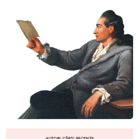
AUTORI
CĂRŢI
RECENZII