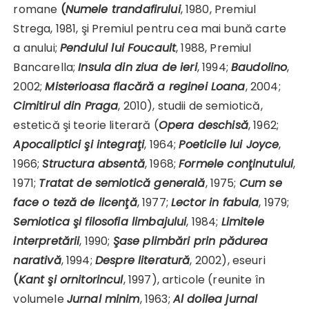
romane
(
Numele trandafirului
, 1980, Premiul
Strega, 1981, şi Premiul pentru cea mai bună carte
a anului;
Pendulul lui Foucault
, 1988, Premiul
Bancarella;
Insula din ziua de ieri
, 1994;
Baudolino
,
2002;
Misterioasa flacără a re­ginei Loana
, 2004;
Cimitirul din Praga
, 2010), studii de semiotică,
estetică şi teorie literară (
Opera deschisă
, 1962;
Apocaliptici şi integraţi
, 1964;
Poeticile lui Joyce
,
1966;
Structura absentă
, 1968;
Formele conţinutului
,
1971;
Tratat de semiotică generală
, 1975;
Cum se
face o teză de licenţă
, 1977;
Lector in fabula
, 1979;
Semiotica şi filosofia lim­bajului
, 1984;
Limitele
interpretării
, 1990;
Şase plimbări prin pădurea
narativă
, 1994;
Despre literatură
, 2002), eseuri
(
Kant şi ornitorincul
, 1997), articole (reunite în
volumele
Jurnal minim
, 1963;
Al doilea jurnal