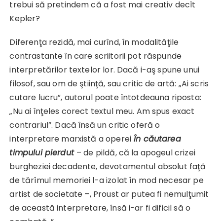
trebui să pretindem că a fost mai creativ decît
Kepler?
Diferenţa rezidă, mai curînd, în modalităţile
contrastante în care scriitorii pot răspunde
interpretărilor textelor lor. Dacă i-aş spune unui
filosof, sau om de ştiinţă, sau critic de artă: „Ai scris
cutare lucru”, autorul poate întotdeauna riposta:
„Nu ai înţeles corect textul meu. Am spus exact
contrariul”. Dacă însă un critic oferă o
interpretare marxistă a operei
În căutarea
timpului pierdut
– de pildă, că la apogeul crizei
burgheziei decadente, devotamentul absolut faţă
de tărîmul memoriei l-a izolat în mod necesar pe
artist de societate –, Proust ar putea fi nemulţumit
de această interpretare, însă i-ar fi dificil să o