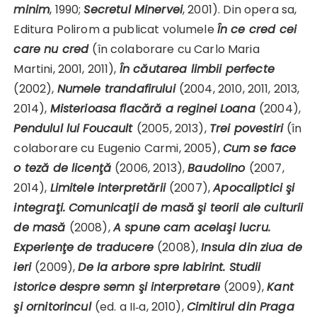
minim
, 1990;
Secretul Minervei
, 2001). Din opera sa,
Editura Polirom a publicat volumele
În ce cred cei
care nu cred
(în colaborare cu Carlo Maria
Martini, 2001, 2011),
În căutarea limbii perfecte
(2002),
Numele trandafirului
(2004, 2010, 2011, 2013,
2014),
Misterioasa flacără a reginei Loana
(2004),
Pendulul lui Foucault
(2005, 2013),
Trei povestiri
(în
colaborare cu Eugenio Carmi, 2005),
Cum se face
o teză de licenţă
(2006, 2013),
Baudolino
(2007,
2014),
Limitele interpretării
(2007),
Apocaliptici şi
inte­graţi. Comunicaţii de masă şi teorii ale culturii
de masă
(2008),
A spune cam acelaşi lucru.
Experienţe de traducere
(2008),
Insula din ziua de
ieri
(2009),
De la arbore spre labirint. Studii
istorice despre semn şi interpretare
(2009),
Kant
şi ornitorincul
(ed. a II‑a, 2010),
Cimitirul din Praga