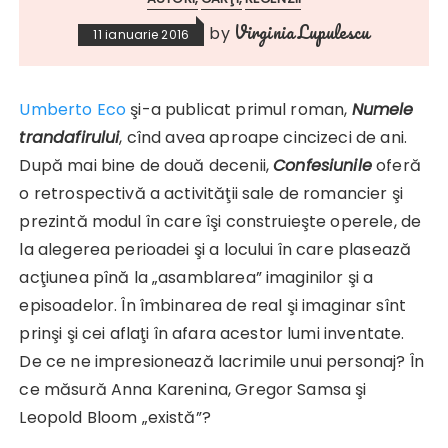
Virginia Lupulescu
by
11 ianuarie 2016
Umberto Eco
şi-a publicat primul roman,
Numele
trandafirului
, cînd avea aproape cincizeci de ani.
După mai bine de două decenii,
Confesiunile
oferă
o retrospectivă a activităţii sale de romancier şi
prezintă modul în care îşi construieşte operele, de
la alegerea perioadei şi a locului în care plasează
acţiunea pînă la „asamblarea” imaginilor şi a
episoadelor. În îmbinarea de real şi imaginar sînt
prinşi şi cei aflaţi în afara acestor lumi inventate.
De ce ne impresionează lacrimile unui personaj? În
ce măsură Anna Karenina, Gregor Samsa şi
Leopold Bloom „există”?