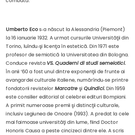
combată. ”
Umberto Eco
s‑a născut la Alessandria (Piemont)
la 16 ianuarie 1932. A urmat cursurile Universităţii din
Torino, luîndu‑şi licenţa în estetică. Din 1971 este
profesor de semiotică la Universitatea din Bologna.
Conduce revista
VS. Quaderni di studi semeiotici
.
În anii ’60 a fost unul dintre exponenţii de frunte ai
avangardei culturale ita­liene, numărîndu‑se printre
fondatorii revistelor
Marcatre
şi
Quindici
.
Din 1959
este consilier editorial al celebrei edituri Bompiani.
A primit numeroase premii şi distinc­ţii culturale,
inclusiv Legiunea de Onoare (1993). A pre­dat la cele
mai faimoase universităţi din lume, fiind Doctor
Honoris Causa a peste cincizeci dintre ele. A scris