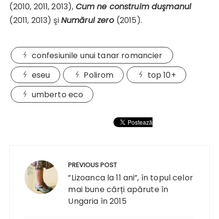
(2010, 2011, 2013),
Cum ne construim duşmanul
(2011, 2013) şi
Numărul zero
(2015).
confesiunile unui tanar romancier
eseu
Polirom
top 10+
umberto eco
Navigare
în
PREVIOUS POST
articole
”Lizoanca la 11 ani”, în topul celor
mai bune cărți apărute în
Ungaria în 2015