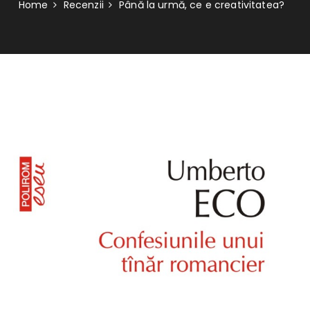
Home
Recenzii
Până la urmă, ce e creativitatea?