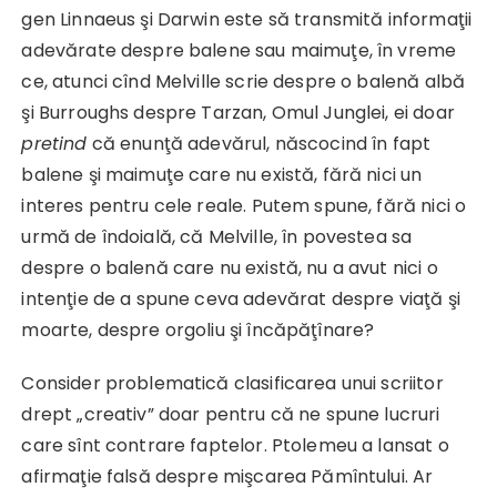
gen Linnaeus şi Darwin este să transmită informaţii
adevărate despre balene sau maimuţe, în vreme
ce, atunci cînd Melville scrie despre o balenă albă
şi Burroughs despre Tarzan, Omul Junglei, ei doar
pretind
că enunţă adevărul, născocind în fapt
balene şi maimuţe care nu există, fără nici un
interes pentru cele reale. Putem spune, fără nici o
urmă de îndoială, că Melville, în povestea sa
despre o balenă care nu există, nu a avut nici o
intenţie de a spune ceva adevărat despre viaţă şi
moarte, despre orgoliu şi încăpăţînare?
Consider problematică clasificarea unui scriitor
drept „creativ” doar pentru că ne spune lucruri
care sînt contrare faptelor. Ptolemeu a lansat o
afirmaţie falsă despre mişcarea Pămîntului. Ar