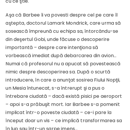
cu ce ştie.
Aşa că Barbee îi va povesti despre cel pe care îl
aştepta, doctorul Lamark Mondrick, care urma să
sosească împreună cu echipa sa, întorcându-se
din deşertul Gobi, unde făcuse o descoperire
importantă – despre care intenţiona să
vorbească imediat după debarcarea din avion…
Numai că profesorul nu a apucat să povestească
nimic despre descoperirea sa. După o scurtă
introducere, în care a anunţat sosirea Fiului Nopţii,
un Mesia întunecat, s-a întrerupt şi a pus o
întrebare ciudată – dacă există pisici pe aeroport
– apoi s-a prăbuşit mort. Iar Barbee s-a pomenit
implicat într-o poveste ciudată – ce-i pare la
început doar un vis – ce implică transformarea sa
în lup sau într-un şarpe imens…