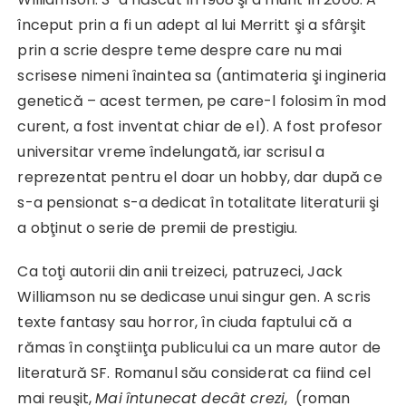
început prin a fi un adept al lui Merritt şi a sfârşit
prin a scrie despre teme despre care nu mai
scrisese nimeni înaintea sa (antimateria şi ingineria
genetică – acest termen, pe care-l folosim în mod
curent, a fost inventat chiar de el). A fost profesor
universitar vreme îndelungată, iar scrisul a
reprezentat pentru el doar un hobby, dar după ce
s-a pensionat s-a dedicat în totalitate literaturii şi
a obţinut o serie de premii de prestigiu.
Ca toţi autorii din anii treizeci, patruzeci, Jack
Williamson nu se dedicase unui singur gen. A scris
texte fantasy sau horror, în ciuda faptului că a
rămas în conştiinţa publicului ca un mare autor de
literatură SF. Romanul său considerat ca fiind cel
mai reuşit,
Mai
întunecat decât crezi
, (roman