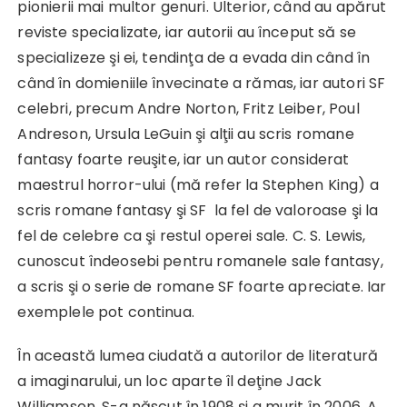
pionierii mai multor genuri. Ulterior, când au apărut
reviste specializate, iar autorii au început să se
specializeze şi ei, tendinţa de a evada din când în
când în domieniile învecinate a rămas, iar autori SF
celebri, precum Andre Norton, Fritz Leiber, Poul
Andreson, Ursula LeGuin şi alţii au scris romane
fantasy foarte reuşite, iar un autor considerat
maestrul horror-ului (mă refer la Stephen King) a
scris romane fantasy şi SF la fel de valoroase şi la
fel de celebre ca şi restul operei sale. C. S. Lewis,
cunoscut îndeosebi pentru romanele sale fantasy,
a scris şi o serie de romane SF foarte apreciate. Iar
exemplele pot continua.
În această lumea ciudată a autorilor de literatură
a imaginarului, un loc aparte îl deţine Jack
Williamson. S-a născut în 1908 şi a murit în 2006. A