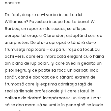
noastre.
De fapt, despre ce-i vorba în cartea lui
Williamson? Povestea începe foarte banal. Will
Barbee, un reporter de succes, se afla pe
aeroportul oraşului Clarendon, aşteptând sosirea
unui prieten. De el s-a apropiat o tânără de-o
frumuseţe răpitoare – cu părul roşu ca focul, cu
ochii verzi, care era îmbrăcată elegant cu o haină
din blană de lup polar… Şi care avea în geantă un
pisoi negru. Şi ce poate să facă un bărbat încă
tânăr, când e abordat de o tânără extrem de
frumoasă care îşi exprimă admiraţia faţă de
realizările sale profesionale şi-i cere sfatul, în
calitate de ziaristă începătoare? Un singur lucru:
să se dea mare, să se umfle în pene şi să se laude