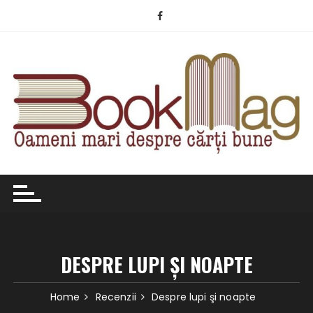
Skip
to
content
DESPRE LUPI ŞI NOAPTE
Home
Recenzii
Despre lupi şi noapte