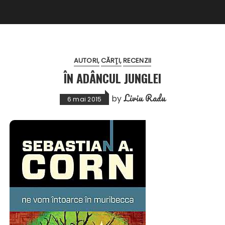
AUTORI
CĂRŢI
RECENZII
ÎN ADÂNCUL JUNGLEI
Liviu Radu
by
6 mai 2015