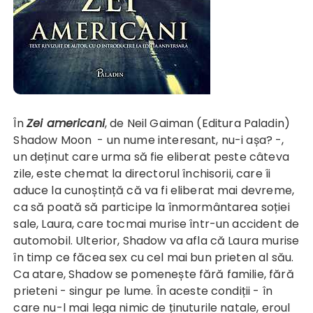
În
Zei americani
, de Neil Gaiman (Editura Paladin)
Shadow Moon - un nume interesant, nu-i așa? -,
un deținut care urma să fie eliberat peste câteva
zile, este chemat la directorul închisorii, care îi
aduce la cunoștință că va fi eliberat mai devreme,
ca să poată să participe la înmormântarea soției
sale, Laura, care tocmai murise într-un accident de
automobil. Ulterior, Shadow va afla că Laura murise
în timp ce făcea sex cu cel mai bun prieten al său.
Ca atare, Shadow se pomenește fără familie, fără
prieteni - singur pe lume. În aceste condiții - în
care nu-l mai lega nimic de ținuturile natale, eroul