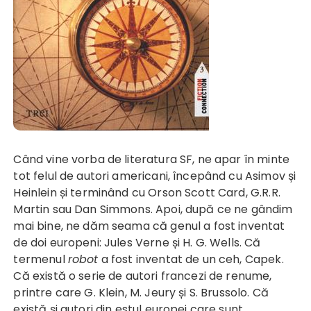
Când vine vorba de literatura SF, ne apar în minte
tot felul de autori americani, începând cu Asimov și
Heinlein și terminând cu Orson Scott Card, G.R.R.
Martin sau Dan Simmons. Apoi, după ce ne gândim
mai bine, ne dăm seama că genul a fost inventat
de doi europeni: Jules Verne și H. G. Wells. Că
termenul
robot
a fost inventat de un ceh, Capek.
Că există o serie de autori francezi de renume,
printre care G. Klein, M. Jeury și S. Brussolo. Că
există și autori din estul europei care sunt