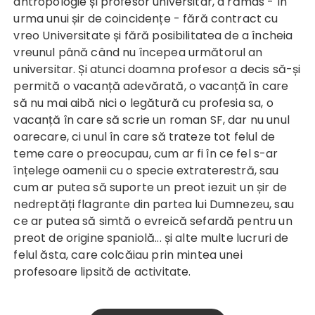
antropologie și profesor universitar, a rămas - în
urma unui șir de coincidențe - fără contract cu
vreo Universitate și fără posibilitatea de a încheia
vreunul până când nu începea următorul an
universitar. Și atunci doamna profesor a decis să-și
permită o vacanță adevărată, o vacanță în care
să nu mai aibă nici o legătură cu profesia sa, o
vacanță în care să scrie un roman SF, dar nu unul
oarecare, ci unul în care să trateze tot felul de
teme care o preocupau, cum ar fi în ce fel s-ar
înțelege oamenii cu o specie extraterestră, sau
cum ar putea să suporte un preot iezuit un șir de
nedreptăți flagrante din partea lui Dumnezeu, sau
ce ar putea să simtă o evreică sefardă pentru un
preot de origine spaniolă... și alte multe lucruri de
felul ăsta, care colcăiau prin mintea unei
profesoare lipsită de activitate.