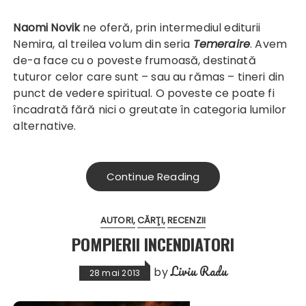
Naomi Novik
ne oferă, prin intermediul editurii
Nemira, al treilea volum din seria
Temeraire
. Avem
de-a face cu o poveste frumoasă, destinată
tuturor celor care sunt – sau au rămas – tineri din
punct de vedere spiritual. O poveste ce poate fi
încadrată fără nici o greutate în categoria lumilor
alternative.
Continue Reading
AUTORI
CĂRŢI
RECENZII
POMPIERII INCENDIATORI
Liviu Radu
by
28 mai 2013