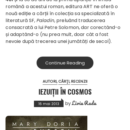
română a acestui roman, editura ART ne oferă o
nouă ediție a cărții în colecția sa specializată în
literatură SF,
Paladin
, preluând traducerea
consacrată a lui Petre Solomon, dar corectând-o
și adaptând-o (nu prea mult, doar cât a fost
nevoie după trecerea unei jumătăți de secol).
Continue Reading
AUTORI
CĂRŢI
RECENZII
IEZUIȚII ÎN COSMOS
Liviu Radu
by
16 mai 2013