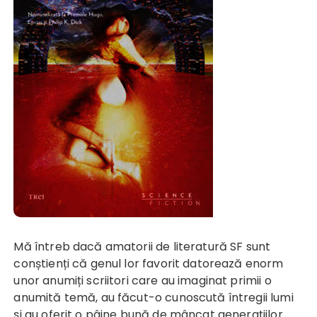
Mă întreb dacă amatorii de literatură SF sunt
conștienți că genul lor favorit datorează enorm
unor anumiți scriitori care au imaginat primii o
anumită temă, au făcut-o cunoscută întregii lumi
și au oferit o pâine bună de mâncat generațiilor