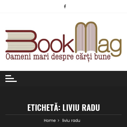
Skip
to
content
ETICHETĂ:
LIVIU RADU
Home
liviu radu