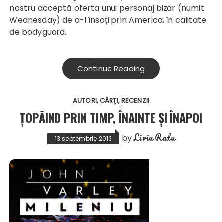
nostru acceptă oferta unui personaj bizar (numit
Wednesday) de a-l însoți prin America, în calitate
de bodyguard.
Continue Reading
AUTORI
CĂRŢI
RECENZII
ȚOPĂIND PRIN TIMP, ÎNAINTE ȘI ÎNAPOI
Liviu Radu
by
13 septembrie 2013