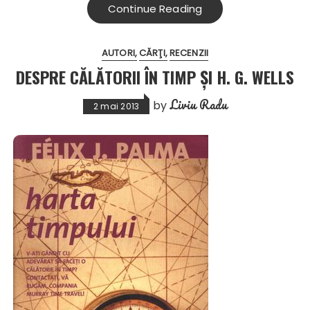
Continue Reading
AUTORI
CĂRŢI
RECENZII
DESPRE CĂLĂTORII ÎN TIMP ȘI H. G. WELLS
Liviu Radu
by
2 mai 2013