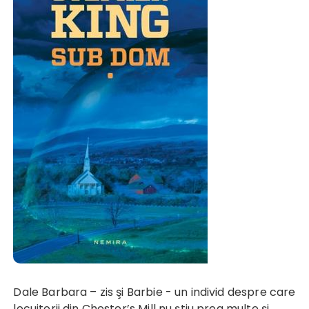
Dale Barbara – zis şi Barbie - un individ despre care
locuitorii din Chester’s Mill nu ştiu prea multe şi