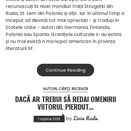
recunoscuți la nivel mondial: frații Strugațki din
Rusia, St. Lem din Polonia și alții. Iar în ultimul timp a
început să devină tot mai apreciați - și traduși în
Statele Unite - autori din Germania, Finlanda,
Polonia sau Spania. Granițele culturale s-au extins
și nu mai există n monopol american în privința
literaturii SF.
Continue Reading
AUTORI
CĂRŢI
RECENZII
DACĂ AR TREBUI SĂ REDAI OMENIRII
VIITORUL PIERDUT…
Liviu Radu
by
1 aprilie 2013