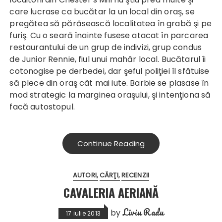
care lucrase ca bucătar la un local din oraş, se
pregătea să părăsească localitatea în grabă şi pe
furiş. Cu o seară înainte fusese atacat în parcarea
restaurantului de un grup de indivizi, grup condus
de Junior Rennie, fiul unui mahăr local. Bucătarul îi
cotonogise pe derbedei, dar şeful poliţiei îl sfătuise
să plece din oraş cât mai iute. Barbie se plasase în
mod strategic la marginea oraşului, şi intenţiona să
facă autostopul.
Continue Reading
AUTORI
CĂRŢI
RECENZII
CAVALERIA AERIANĂ
Liviu Radu
by
17 iulie 2013