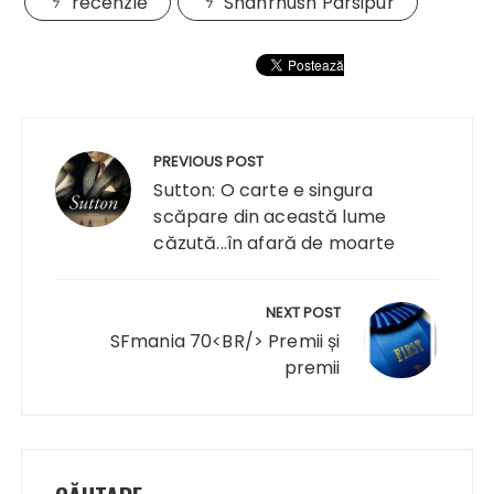
recenzie
Shahrnush Parsipur
Navigare
în
PREVIOUS POST
articole
Sutton: O carte e singura
scăpare din această lume
căzută...în afară de moarte
NEXT POST
SFmania 70<BR/> Premii și
premii