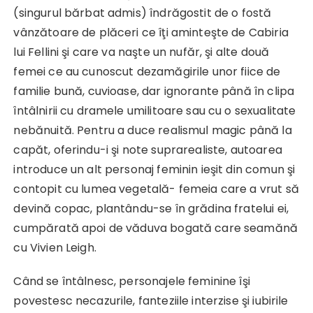
(singurul bărbat admis) îndrăgostit de o fostă
vânzătoare de plăceri ce îţi aminteşte de Cabiria
lui Fellini şi care va naşte un nufăr, şi alte două
femei ce au cunoscut dezamăgirile unor fiice de
familie bună, cuvioase, dar ignorante până în clipa
întâlnirii cu dramele umilitoare sau cu o sexualitate
nebănuită. Pentru a duce realismul magic până la
capăt, oferindu-i şi note suprarealiste, autoarea
introduce un alt personaj feminin ieşit din comun şi
contopit cu lumea vegetală- femeia care a vrut să
devină copac, plantându-se în grădina fratelui ei,
cumpărată apoi de văduva bogată care seamănă
cu Vivien Leigh.
Când se întâlnesc, personajele feminine îşi
povestesc necazurile, fanteziile interzise şi iubirile