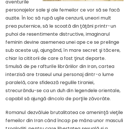
aventurile
personajelor sale şi ale femeilor ce vor să se facă
auzite. În loc să rupă uşile cenzurii, uneori mult
prea puternice, să le scoată din ţâţâni printr-un
puhoi de resentimente distructive, imaginarul
feminin devine asemenea unei ape ce se prelinge
sub aceste uşi, ajungând, în mare secret şi tăcere,
chiar la cititorii de care a fost ţinut departe.
Smulsă de pe rafturile librăriilor din Iran, cartea
interzisă are traseul unui personaj dintr-o lume
paralelă, care sfidează regulile tiraniei,
strecurându-se ca un duh din legendele orientale,
capabil să ajungă dincolo de porţile zăvorâte.
Romanul
dezvăluie brutalitatea ce ameninţă vieţile
femeilor din Iran când încap pe mâna unor masculi
troglodiţi, pentru care libertatea sexuală şi a