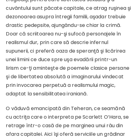
cuvântului sunt păcate capitale, ce atrag ruşinea şi
dezonoarea asupra întregii familii, aşadar trebuie
drastic pedepsite, ajungându-se chiar la crimă.
Doar că scriitoarea nu-şi sufocă personajele în
realismul dur, prin care să descrie infernul
supunerii, ci preferă oaza de speranţă şi licărirea
unei limini ce duce spre uşa evadării printr-un
lirism ce-ţi aminteşte de poemele clasice persane
şi de libertatea absolută a imaginarului vindecat
prin invocarea perpetuă a realismului magic,
adaptat la sensibilitatea iraniană.
O văduvă emancipată din Teheran, ce seamănă
cu actriţa care o interpreta pe Scarlett O’Hara, se
retrage într-o casă de pe marginea unui râu din
afara capitalei. Aici îşi oferă serviciile un grădinar