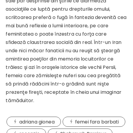
sale par desprinse din ştirile ce alarmează
asociaţiile ce luptă pentru drepturile omului,
scriitoarea preferă o fugă în fantezia devenită cea
mai bună reflexie a lumii interioare, pe care
feminitatea o poate înzestra cu forţa care
sfidează claustrarea socială din real. Într-un Iran
unde nici măcar fanaticii nu au reuşit să şteargă
amintirea poeţilor din memoria locuitorilor ce
trăiesc şi azi în oraşele istorice ale vechii Persii,
femeia care zămisleşte nuferi sau cea pregătită
să prindă rădăcini într-o grădină sunt nişte
prezenţe fireşti, receptate în cheia unui imaginar
tămăduitor.
adriana gionea
femei fara barbati