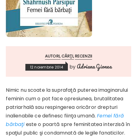
AUTORI
CĂRŢI
RECENZII
Adriana Gionea
by
12 noiembrie 2014
Nimic nu scoate la suprafaţă puterea imaginarului
feminin cum o pot face opresiunea, brutalitatea
patriarhală sau respingerea oricăror drepturi
inalienabile ce definesc fiinţa umană.
Femei fără
bărbaţi
este o poartă spre feminitatea interzisă în
spaţiul public şi condamnată de legile fanaticilor.