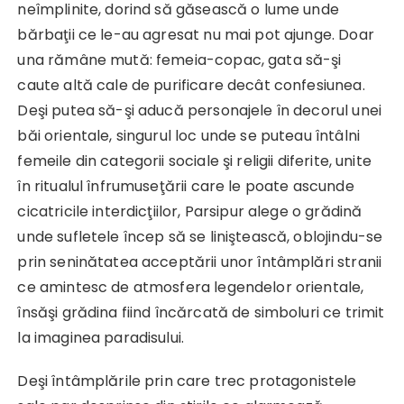
neîmplinite, dorind să găsească o lume unde
bărbaţii ce le-au agresat nu mai pot ajunge. Doar
una rămâne mută: femeia-copac, gata să-şi
caute altă cale de purificare decât confesiunea.
Deşi putea să-şi aducă personajele în decorul unei
băi orientale, singurul loc unde se puteau întâlni
femeile din categorii sociale şi religii diferite, unite
în ritualul înfrumuseţării care le poate ascunde
cicatricile interdicţiilor, Parsipur alege o grădină
unde sufletele încep să se liniştească, oblojindu-se
prin seninătatea acceptării unor întâmplări stranii
ce amintesc de atmosfera legendelor orientale,
însăşi grădina fiind încărcată de simboluri ce trimit
la imaginea paradisului.
Deşi întâmplările prin care trec protagonistele