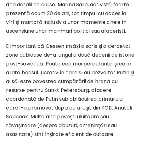
dea detalii de culise: Marina Salie, activistă foarte
prezentă acum 20 de ani, tot timpul cu acces la
vîrf şi martoră inclusiv a unor momente cheie în
ascensiune unor mai-mari politici sau afacerişti.
E important că Gessen însăşi a scris şi a cercetat
zone dubioase de-a lungul a două decenii de istorie
post-sovietică. Poate cea mai percutantă şi care
arată haosul lucrativ în care s-au dezvoltat Putin şi
ai săi este povestea cumpărării de hrană cu
resurse pentru Sankt Petersburg, afacere
coordonată de Putin sub oblăduirea primarului
care l-a promovat după ce a ieşit din KGB: Anatoli
Sobceak. Multe alte poveşti uluitoare sau
răvăşitoare (despre abuzuri, ameninţări sau
asasinate) sînt înşirate eficient de autoare.