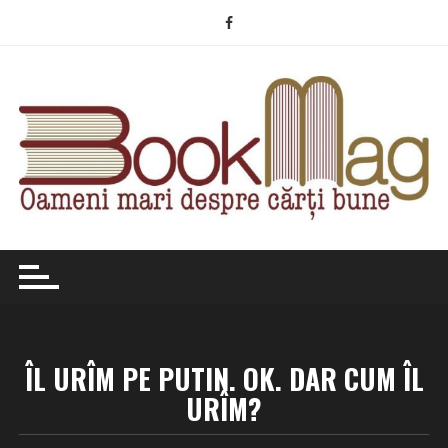
Skip
to
content
ÎL URÎM PE PUTIN. OK. DAR CUM ÎL
URÎM?