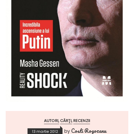
AUTORI
CĂRŢI
RECENZII
Costi Rogozanu
by
13 martie 2012