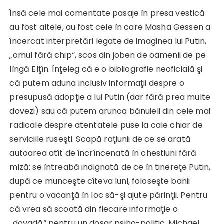
Însă cele mai comentate pasaje în presa vestică
au fost altele, au fost cele în care Masha Gessen a
încercat interpretări legate de imaginea lui Putin,
„omul fără chip“, scos din joben de oamenii de pe
lîngă Elţîn. Înţeleg că e o bibliografie neoficială şi
că putem aduna inclusiv informaţii despre o
presupusă adopţie a lui Putin (dar fără prea multe
dovezi) sau că putem arunca bănuieli din cele mai
radicale despre atentatele puse la cale chiar de
serviciile ruseşti. Scapă raţiunii de ce se arată
autoarea atît de încrîncenată în chestiuni fără
miză: se întreabă indignată de ce în tinereţe Putin,
după ce munceşte cîteva luni, foloseşte banii
pentru o vacanţă în loc să-şi ajute părinţii. Pentru
că vrea să scoată din fiecare informaţie o
„dovadă“ pentru un dosar psiho-politic. Michael