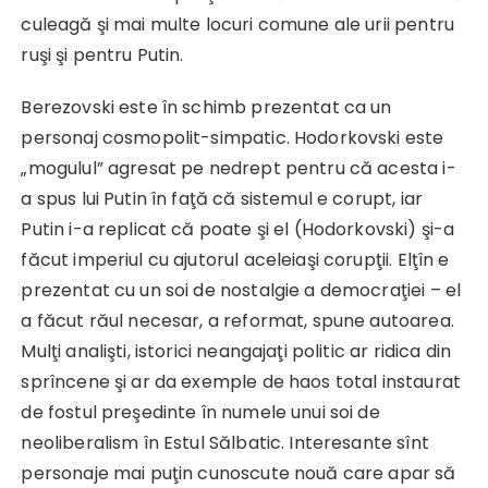
culeagă şi mai multe locuri comune ale urii pentru
ruşi şi pentru Putin.
Berezovski este în schimb prezentat ca un
personaj cosmopolit-simpatic. Hodorkovski este
„mogulul” agresat pe nedrept pentru că acesta i-
a spus lui Putin în faţă că sistemul e corupt, iar
Putin i-a replicat că poate şi el (Hodorkovski) şi-a
făcut imperiul cu ajutorul aceleiaşi corupţii. Elţîn e
prezentat cu un soi de nostalgie a democraţiei – el
a făcut răul necesar, a reformat, spune autoarea.
Mulţi analişti, istorici neangajaţi politic ar ridica din
sprîncene şi ar da exemple de haos total instaurat
de fostul preşedinte în numele unui soi de
neoliberalism în Estul Sălbatic. Interesante sînt
personaje mai puţin cunoscute nouă care apar să