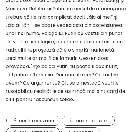
afara celor două oraşe-cheie, Sankt Petersburg şi
Moscova. Relaţia lui Putin cu mediul de afaceri, care
trebuie să fie mai complicat decît „ăia ai mei“ şi
„ăia ai tăi“ – se poate vedea asta din ascensiunea
unor noi nume. Relaţia lui Putin cu Vestul din punct
de vedere ideologic şi economic. Unii contestatari
radicali îi reproşează că e o simplă marionetă.
Deci multe ar mai fi de lămurit. Gessen doar
provoacă. Înţeleg că Putin nu poate fi decît urît,
cel puţin în România. Dar cum îl urîm? Ce motive
avem? Ce argumente? Cît se amestecă vechile
rusofobii cu realităţile de azi? Încă mai sînt cărţi de
citit pentru răspunsuri solide.
costi rogozanu
masha gessen