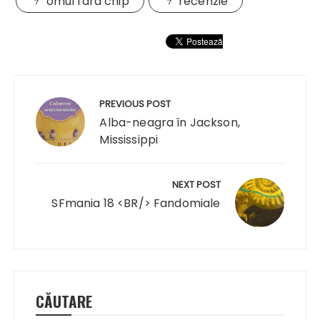
omul fara chip
recenzie
Navigare
în
PREVIOUS POST
articole
Alba-neagra în Jackson,
Mississippi
NEXT POST
SFmania 18 <BR/> Fandomiale
CĂUTARE