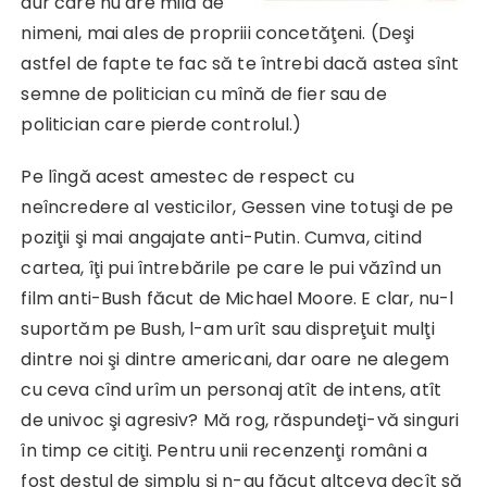
dur care nu are milă de
nimeni, mai ales de propriii concetăţeni. (Deşi
astfel de fapte te fac să te întrebi dacă astea sînt
semne de politician cu mînă de fier sau de
politician care pierde controlul.)
Pe lîngă acest amestec de respect cu
neîncredere al vesticilor, Gessen vine totuşi de pe
poziţii şi mai angajate anti-Putin. Cumva, citind
cartea, îţi pui întrebările pe care le pui văzînd un
film anti-Bush făcut de Michael Moore. E clar, nu-l
suportăm pe Bush, l-am urît sau dispreţuit mulţi
dintre noi şi dintre americani, dar oare ne alegem
cu ceva cînd urîm un personaj atît de intens, atît
de univoc şi agresiv? Mă rog, răspundeţi-vă singuri
în timp ce citiţi. Pentru unii recenzenţi români a
fost destul de simplu şi n-au făcut altceva decît să