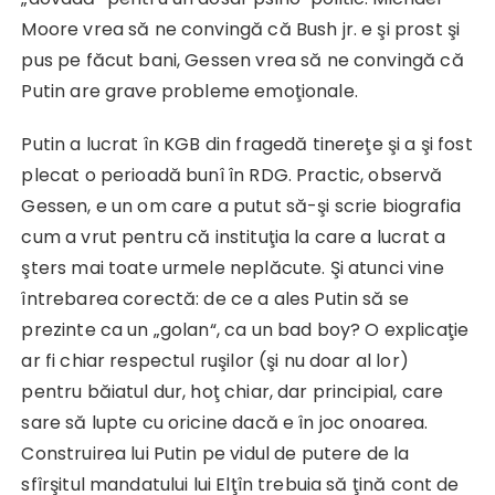
Moore vrea să ne convingă că Bush jr. e şi prost şi
pus pe făcut bani, Gessen vrea să ne convingă că
Putin are grave probleme emoţionale.
Putin a lucrat în KGB din fragedă tinereţe şi a şi fost
plecat o perioadă bunî în RDG. Practic, observă
Gessen, e un om care a putut să-şi scrie biografia
cum a vrut pentru că instituţia la care a lucrat a
şters mai toate urmele neplăcute. Şi atunci vine
întrebarea corectă: de ce a ales Putin să se
prezinte ca un „golan“, ca un bad boy? O explicaţie
ar fi chiar respectul ruşilor (şi nu doar al lor)
pentru băiatul dur, hoţ chiar, dar principial, care
sare să lupte cu oricine dacă e în joc onoarea.
Construirea lui Putin pe vidul de putere de la
sfîrşitul mandatului lui Elţîn trebuia să ţină cont de