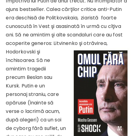
împotriva lui Putin de anul trecut. Nu întîmplător a
ajuns bestseller. Calea cărţilor critice anti-Putin
era deschisă de Politkovskaia, ziaristă foarte
cunoscută în Vest şi asasinată în urmă cu cîţiva
ani. Să ne amintim şi alte scandaluri care au fost
acoperite generos: Litvinenko şi
otrăvirea,
Hodorkovski şi
închisoarea. Să ne
amintim tragedii
precum Beslan sau
Kursk. Putin e un
personaj straniu, care
apăruse (înainte să
verse o lacrimă acum,
după alegeri) ca un soi
de cyborg fără suflet, un