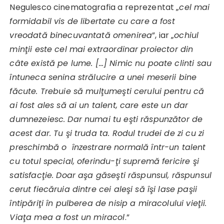
Negulesco cinematografia a reprezentat „
cel mai
formidabil vis de libertate cu care a fost
vreodată binecuvantată omenirea
”, iar „
ochiul
minţii este cel mai extraordinar proiector din
câte există pe lume. […] Nimic nu poate clinti sau
întuneca senina strălucire a unei meserii bine
făcute. Trebuie să mulţumeşti cerului pentru că
ai fost ales să ai un talent, care este un dar
dumnezeiesc. Dar numai tu eşti răspunzător de
acest dar. Tu şi truda ta. Rodul trudei de zi cu zi
preschimbă o înzestrare normală într-un talent
cu totul special, oferindu-ţi supremă fericire şi
satisfacţie. Doar aşa găseşti răspunsul, răspunsul
cerut fiecăruia dintre cei aleşi să îşi lase paşii
întipăriţi în pulberea de nisip a miracolului vieţii.
Viaţa mea a fost un miracol
.”