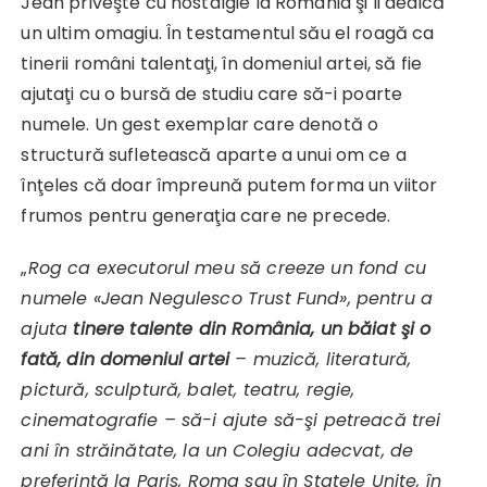
Jean priveşte cu nostalgie la România şi îi dedică
un ultim omagiu. În testamentul său el roagă ca
tinerii români talentaţi, în domeniul artei, să fie
ajutaţi cu o bursă de studiu care să-i poarte
numele. Un gest exemplar care denotă o
structură sufletească aparte a unui om ce a
înţeles că doar împreună putem forma un viitor
frumos pentru generaţia care ne precede.
„
Rog ca executorul meu să creeze un fond cu
numele «Jean Negulesco Trust Fund», pentru a
ajuta
tinere talente din România, un băiat şi o
fată, din domeniul artei
– muzică, literatură,
pictură, sculptură, balet, teatru, regie,
cinematografie – să-i ajute să-şi petreacă trei
ani în străinătate, la un Colegiu adecvat, de
preferinţă la Paris, Roma sau în Statele Unite, în