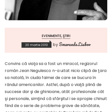
EVENIMENTE
ŞTIRI
Smaranda Liubov
by
20 martie 2013
Convins că viaţa sa a fost un miracol, regizorul
român Jean Negulesco n-a uitat nicio clipă de ţara
sa natală, în ciuda faimei de care se bucura în
rândul americanilor. Astfel, după o viaţă plină de
succese dar şi de ghinioane, atât profesionale cât
şi personale, simţind că sfârşitul i se apropie chinuit
fiind de o serie de probleme grave de sănătate,