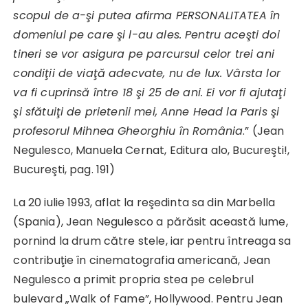
scopul de a-şi putea afirma PERSONALITATEA în
domeniul pe care şi l-au ales. Pentru aceşti doi
tineri se vor asigura pe parcursul celor trei ani
condiţii de viaţă adecvate, nu de lux. Vârsta lor
va fi cuprinsă între 18 şi 25 de ani. Ei vor fi ajutaţi
şi sfătuiţi de prietenii mei, Anne Head la Paris şi
profesorul Mihnea Gheorghiu în România
.” (Jean
Negulesco, Manuela Cernat, Editura alo, Bucureşti!,
Bucureşti, pag. 191)
La 20 iulie 1993, aflat la reşedinta sa din Marbella
(Spania), Jean Negulesco a părăsit această lume,
pornind la drum către stele, iar pentru întreaga sa
contribuţie în cinematografia americană, Jean
Negulesco a primit propria stea pe celebrul
bulevard „Walk of Fame”, Hollywood. Pentru Jean