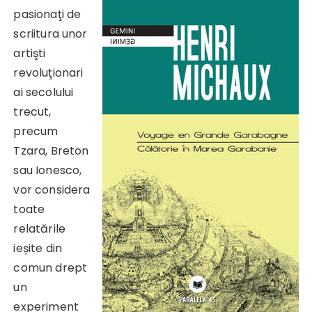
pasionaţi de
scriitura unor
artişti
revoluţionari
ai secolului
trecut,
precum
Tzara, Breton
sau Ionesco,
vor considera
toate
relatările
ieșite din
comun drept
un
experiment