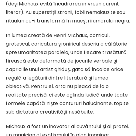
(deşi Michaux evită încadrarea în vreun curent
literar). Au superstiţii stranii, fobii nemaiauzite sau
ritualuri ce-i transformă în maeştrii umorului negru.
În lumea creată de Henri Michaux, comicul,
grotescul, caricatura şi oniricul descriu o călătorie
spre umanitatea paralela, unde fiecare trăsătură
firească este deformată de jocurile verbale şi
capriciile unui artist ghiduş, gata să încalce orice
regulă a legăturii dintre literatură şi lumea
obiectivă. Pentru el, arta nu pleacă de la o
realitate precisă, ci este oglinda ludică unde toate
formele capătă nişte contururi halucinante, topite
sub dictatura creativităţii nesăbuite.
Michaux a fost un inovator al cuvântului şi al prozei,
un magician al exotismului în plan imaginar,