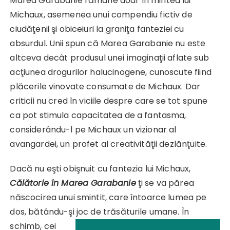
Marea Garabanie rămâne doar în mintea lui
Michaux, asemenea unui compendiu fictiv de
ciudăţenii şi obiceiuri la graniţa fanteziei cu
absurdul. Unii spun că Marea Garabanie nu este
altceva decât produsul unei imaginaţii aflate sub
acţiunea drogurilor halucinogene, cunoscute fiind
plăcerile vinovate consumate de Michaux. Dar
criticii nu cred în viciile despre care se tot spune
ca pot stimula capacitatea de a fantasma,
considerându-l pe Michaux un vizionar al
avangardei, un profet al creativităţii dezlănţuite.
Dacă nu eşti obişnuit cu fantezia lui Michaux,
Călătorie în Marea Garabanie
ţi se va părea
născocirea unui smintit, care întoarce lumea pe
dos, bătându-şi joc de
trăsăturile umane. În
schimb, cei