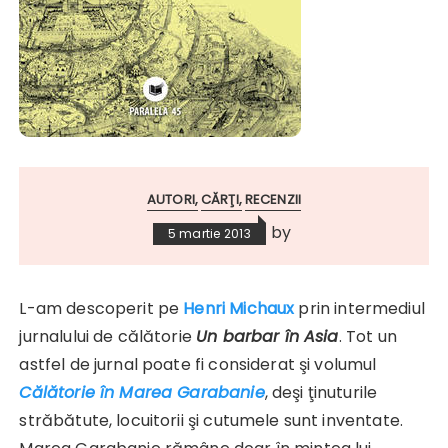
AUTORI
CĂRŢI
RECENZII
by
5 martie 2013
L-am descoperit pe
Henri Michaux
prin intermediul
jurnalului de călătorie
Un barbar în Asia
. Tot un
astfel de jurnal poate fi considerat şi volumul
Călătorie în Marea Garabanie
, deşi ţinuturile
străbătute, locuitorii şi cutumele sunt inventate.