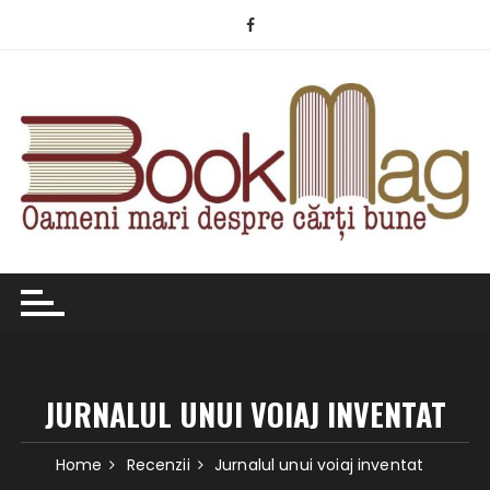
Skip
to
content
JURNALUL UNUI VOIAJ INVENTAT
Home
Recenzii
Jurnalul unui voiaj inventat