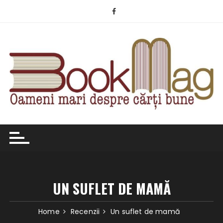
Skip
to
content
UN SUFLET DE MAMĂ
Home
Recenzii
Un suflet de mamă