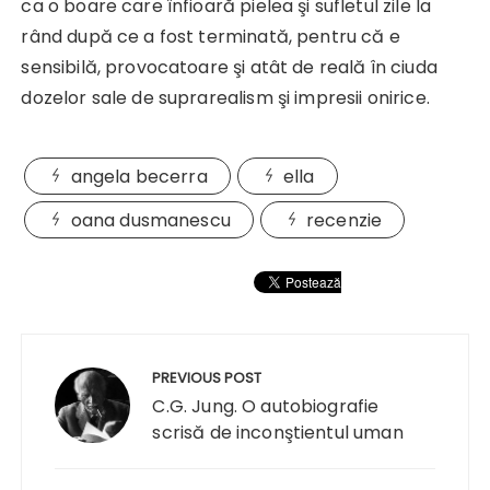
ca o boare care înfioară pielea şi sufletul zile la
rând după ce a fost terminată, pentru că e
sensibilă, provocatoare şi atât de reală în ciuda
dozelor sale de suprarealism şi impresii onirice.
angela becerra
ella
oana dusmanescu
recenzie
Navigare
în
PREVIOUS POST
articole
C.G. Jung. O autobiografie
scrisă de inconştientul uman