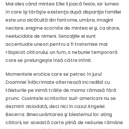
Mai ales când mintea Ellei îi joacă feste, iar lumea
în care îşi târăşte existenţa după dispariţia familiei
este una alcătuită din fantome, umbre, imagini
neclare, enigme scornite de mintea ei şi, ca atare,
neelucidate de nimeni. Senzaţiile ei sunt
accentuate uneori pentru a fi transmise mai
răspicat cititorului, un fum, o nebunie temporară
care se prelungeşte însă către infinit.
Momentele erotice care se petrec în jurul
Doamnei Înlăcrimate alternează incredibil cu
tăieturile pe inimă trăite de mama rămasă fără
prunc. Cuvintele scriitorilor sud-americani nu se
dezmint niciodată, deci nici în cazul Angelei
Becerra. Binecuvântarea şi blestemul lor ating
cititorii, iar această carte plină de nebunie rămâne