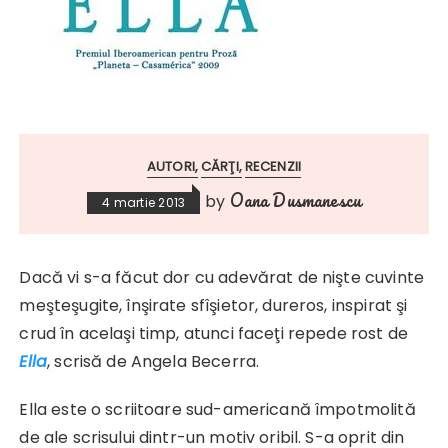
AUTORI
CĂRŢI
RECENZII
Oana Dusmanescu
by
4 martie 2013
Dacă vi s-a făcut dor cu adevărat de nişte cuvinte
meşteşugite, înşirate sfîşietor, dureros, inspirat şi
crud în acelaşi timp, atunci faceţi repede rost de
Ella
, scrisă de Angela Becerra.
Ella este o scriitoare sud-americană împotmolită
de ale scrisului dintr-un motiv oribil. S-a oprit din