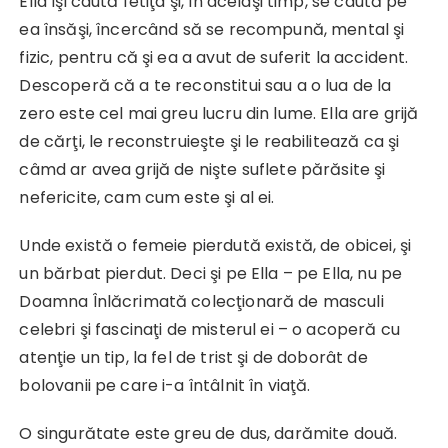
Ella îşi caută fetiţa şi, în acelaşi timp, se caută pe
ea însăşi, încercând să se recompună, mental şi
fizic, pentru că şi ea a avut de suferit la accident.
Descoperă că a te reconstitui sau a o lua de la
zero este cel mai greu lucru din lume. Ella are grijă
de cărţi, le reconstruieşte şi le reabilitează ca şi
câmd ar avea grijă de nişte suflete părăsite şi
nefericite, cam cum este şi al ei.
Unde există o femeie pierdută există, de obicei, şi
un bărbat pierdut. Deci şi pe Ella – pe Ella, nu pe
Doamna Înlăcrimată colecţionară de masculi
celebri şi fascinaţi de misterul ei – o acoperă cu
atenţie un tip, la fel de trist şi de doborât de
bolovanii pe care i-a întâlnit în viaţă.
O singurătate este greu de dus, darămite două.