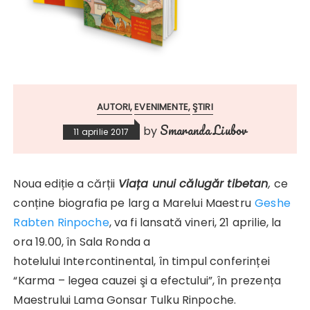
AUTORI
EVENIMENTE
ŞTIRI
Smaranda Liubov
by
11 aprilie 2017
Noua ediție a cărții
Viața unui călugăr tibetan
,
ce
conține biografia pe larg a Marelui Maestru
Geshe
Rabten Rinpoche
, va fi lansată vineri, 21 aprilie, la
ora 19.00, în Sala Ronda a
hotelului Intercontinental, în timpul conferinței
“Karma – legea cauzei şi a efectului”, în prezența
Maestrului Lama Gonsar Tulku Rinpoche.