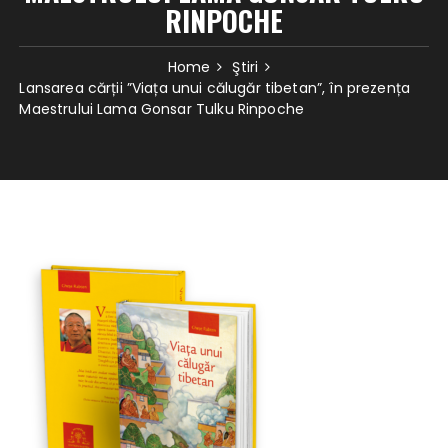
RINPOCHE
Home
Ştiri
Lansarea cărții ”Viața unui călugăr tibetan”, în prezența
Maestrului Lama Gonsar Tulku Rinpoche