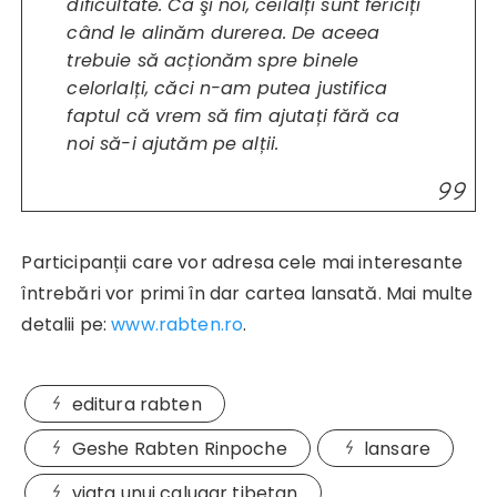
dificultate. Ca şi noi, ceilalți sunt fericiți
când le alinăm durerea. De aceea
trebuie să acționăm spre binele
celorlalți, căci n-am putea justifica
faptul că vrem să fim ajutați fără ca
noi să-i ajutăm pe alții.
Participanții care vor adresa cele mai interesante
întrebări vor primi în dar cartea lansată. Mai multe
detalii pe:
www.rabten.ro
.
editura rabten
Geshe Rabten Rinpoche
lansare
viata unui calugar tibetan