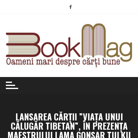
Skip
to
content
LANSAREA CĂRȚII ”VIAȚA UNUI
CĂLUGĂR TIBETAN”, ÎN PREZENȚA
MAESTRULUI LAMA GONSAR TULKU