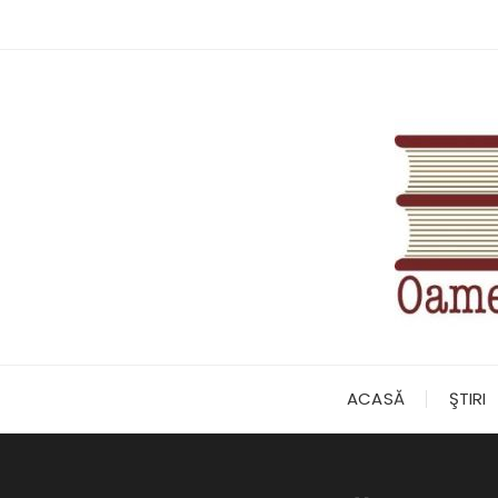
Skip
to
content
ACASĂ
ŞTIRI