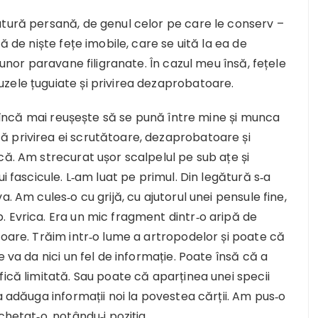
atură persană, de genul celor pe care le conserv –
ă de niște fețe imobile, care se uită la ea de
 unor paravane filigranate. În cazul meu însă, fețele
zele țuguiate și privirea dezaprobatoare.
ea încă mai reușește să se pună între mine și munca
 privirea ei scrutătoare, dezaprobatoare și
că. Am strecurat ușor scalpelul pe sub ațe și
i fascicule. L‑am luat pe primul. Din legătură s‑a
. Am cules‑o cu grijă, cu ajutorul unei pensule fine,
. Evrica. Era un mic fragment dintr‑o aripă de
șoare. Trăim intr‑o lume a artropodelor și poate că
e va da nici un fel de informație. Poate însă că a
fică limitată. Sau poate că aparținea unei specii
a adăuga informații noi la povestea cărții. Am pus‑o
chetat‑o, notându‑i poziția.