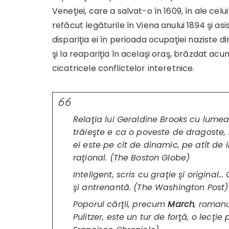
Veneţiei, care a salvat-o în 1609, în ale celu
refăcut legăturile în Viena anului 1894 şi as
dispariţia ei în perioada ocupaţiei naziste d
şi la reapariţia în acelaşi oraş, brăzdat ac
cicatricele conflictelor interetnice.
Relaţia lui Geraldine Brooks cu lumea
trăieşte e ca o poveste de dragoste, i
ei este pe cît de dinamic, pe atît de i
raţional. (The Boston Globe)
Inteligent, scris cu graţie şi origina
şi antrenantă. (The Washington Post)
Poporul cărţii, precum
March
, romanu
Pulitzer, este un tur de forţă, o lecţie