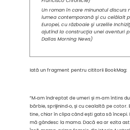
Francisco Chronicle)
Un roman în care minunatul discurs n
lumea contemporană şi cu celălalt prins
Europei, cu războaie şi urzelile Inchiziţ
ajutînd la construcţia unei aventuri 
Dallas Morning News)
Iată un fragment pentru cititorii BookMag:
”M‑am îndreptat de umeri și m‑am întins d
bărbie, sprijinind‑o, și cu cealaltă pe coto
tine, chiar în clipa când ești gata să începi. 
mă gândesc la mama. Dacă ea ar ezita astf