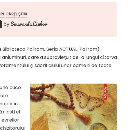
RI
CĂRŢI
ŞTIRI
Smaranda Liubov
by
 Biblioteca Polirom. Seria ACTUAL, Polirom)
 anluminuri, care a supravieţuit de-a lungul cîtorva
votamentului şi sacrificiului unor oameni de toate
ţiune duce
oare
napoi în
ri astfel
l evreilor
chizitorului