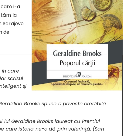
i care i-a
istăm la
in Sarajevo
um de
 în care
ar scrisul
nteligent şi
l… Geraldine Brooks spune o poveste credibilă
l lui Geraldine Brooks laureat cu Premiul
 pe care istoria ne-o dă prin suferinţă. (San