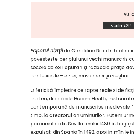
AUTO
11 aprilie 2017
Poporul cărţii
de Geraldine Brooks (colecția
povesteşte periplul unui vechi manuscris cu
secole de exil, epurări şi războaie graţie de
confesiunile – evrei, musulmani şi creştini.
O fericită împletire de fapte reale şi de fic
cartea, din mîinile Hannei Heath, restaurat
contemporană de manuscrise medievale, î
timp, la creatorul anluminurilor. Putem urmă
parcursul ei din Sevilla anului 1480 în bagaju
expulzaţi din Spania în 1492, apoi în mîinile in