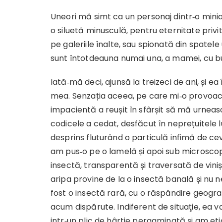
Uneori mă simt ca un personaj dintr‑o mini
o siluetă minusculă, pentru eternitate privit
pe galeriile înalte, sau spionată din spatele
sunt întotdeauna numai una, a mamei, cu bu
Iată‑mă deci, ajunsă la treizeci de ani, și 
mea. Senzația aceea, pe care mi‑o provoacă
impacientă a reușit în sfârșit să mă urneas
codicele a cedat, desfăcut în neprețuitele lu
desprins fluturând o particulă infimă de ceva
am pus‑o pe o lamelă și apoi sub microscop
insectă, transparentă și traversată de vini
aripa provine de la o insectă banală și nu n
fost o insectă rară, cu o răspândire geogra
acum dispărute. Indiferent de situaţie, ea v
intr‑un plic de hârtie pergaminată și am eti