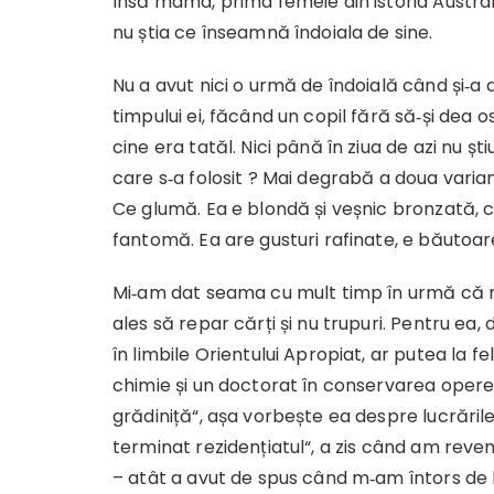
Însă mama, prima femeie din istoria Australi
nu știa ce înseamnă îndoiala de sine.
Nu a avut nici o urmă de îndoială când și‑a
timpului ei, făcând un copil fără să‑și dea 
cine era tatăl. Nici până în ziua de azi nu șt
care s‑a folosit ? Mai degrabă a doua varia
Ce glumă. Ea e blondă și veșnic bronzată, ca
fantomă. Ea are gusturi rafinate, e băutoar
Mi‑am dat seama cu mult timp în urmă că 
ales să repar cărți și nu trupuri. Pentru ea,
în limbile Orientului Apropiat, ar putea la fel
chimie și un doctorat în conservarea operel
grădiniță“, așa vorbește ea despre lucrările
terminat rezidențiatul“, a zis când am reven
– atât a avut de spus când m‑am întors de 