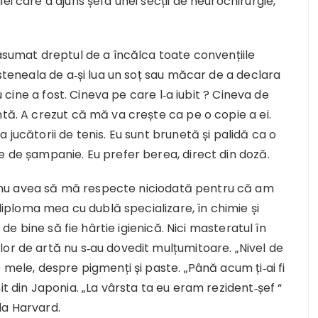
ei care a ajuns șefa unei secții de neurochirurgie,
 asumat dreptul de a încălca toate convențiile
osteneala de a‑și lua un soț sau măcar de a declara
iu cine a fost. Cineva pe care l‑a iubit ? Cineva de
ntă. A crezut că mă va crește ca pe o copie a ei.
 jucătorii de tenis. Eu sunt brunetă și palidă ca o
e de șampanie. Eu prefer berea, direct din doză.
nu avea să mă respecte niciodată pentru că am
 diploma mea cu dublă specializare, în chimie și
 de bine să fie hârtie igienică. Nici masteratul în
or de artă nu s‑au dovedit mulțumitoare. „Nivel de
 mele, despre pigmenți și paste. „Până acum ți‑ai fi
it din Japonia. „La vârsta ta eu eram rezident‑șef “
la Harvard.