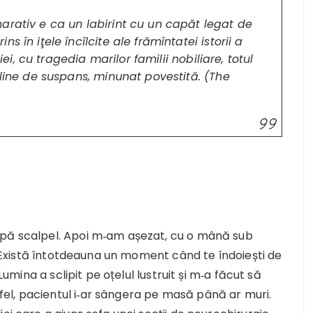
arativ e ca un labirint cu un capăt legat de
 în iţele încîlcite ale frămîntatei istorii a
iei, cu tragedia marilor familii nobiliare, totul
pline de suspans, minunat povestită. (The
upă scalpel. Apoi m‑am așezat, cu o mână sub
r. Există întotdeauna un moment când te îndoiești de
Lumina a sclipit pe oțelul lustruit și m‑a făcut să
el, pacientul i‑ar sângera pe masă până ar muri.