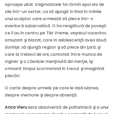
aproape uitat. Enigmaticele foi rămîn apoi ani de
zile într-un sertar, ca să ajungă în final în mîinile
unui sculptor care urmează să plece într-o
aventură subacvatică. O încrengătură de poveşti
ce îl au în centru pe Tibi Vreme, veşnicul cuceritor,
amuzant şi blazat, care în adolescenţă avea două
dorinţe: să ajungă regizor şi să plece din ţară; şi
care la treizeci de ani, cantonat între munca de
inginer şi o căsnicie menţinută din inerţie, îşi
omoară timpul scormonind în trecut şi imaginînd
plecări.
O carte despre urmele pe care le lasă iubirea,
despre memorie şi despre absenţă.
Anca Vieru
este absolventă de politehnică şi a unui