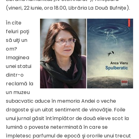
(vineri, 22 iunie, ora 18.00, Librăria La Două Bufnițe).
În cîte
feluri poţi
să uiţi un
om?
Imaginea
unei statui
dintr-o
reclamă la
un muzeu
subacvatic aduce în memoria Andei o veche
dragoste şi un uitat sentiment de vinovăţie. Foile
unui jurnal găsit întîmplător de două eleve scot la
lumină o poveste neterminată în care se
împletesc parfumul de epocă şi ororile unui trecut