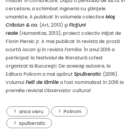
master în comunicare. După o perioadă de lucru în
cercetare, a schimbat ingineria cu ştiin­ţele
umaniste. A publicat în volumele colective
Moş
Crăciun & co.
(Art, 2013) şi
Ficţiuni
reale
(Humanitas, 2013), proiect colectiv iniţiat de
Florin Piersic jr. A mai publicat în revista de proză
scurtă
iocan
şi în revista
Familia
. În anul 2016 a
participat la festivalul de literatură Lofest
organizat la Bucureşti. De aceeaşi autoare, la
Editura Polirom a mai apărut
Spulberatic
(2018).
Volumul
Felii de lămîie
a fost nominalizat în 2016 la
pre­miile revistei
Observator cultural
.
anca vieru
Polirom
spulberatic