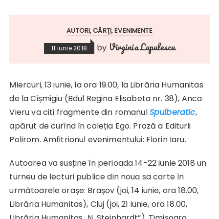
AUTORI
CĂRŢI
EVENIMENTE
Virginia Lupulescu
by
11 iunie 2018
Miercuri, 13 iunie, la ora 19.00, la Librăria Humanitas
de la Cișmigiu (Bdul Regina Elisabeta nr. 38), Anca
Vieru va citi fragmente din romanul
Spulberatic
,
apărut de curînd în coleția Ego. Proză a Editurii
Polirom. Amfitrionul evenimentului: Florin Iaru.
Autoarea va susține în perioada 14-22 iunie 2018 un
turneu de lecturi publice din noua sa carte în
următoarele orașe: Brașov (joi, 14 iunie, ora 18.00,
Librăria Humanitas), Cluj (joi, 21 iunie, ora 18.00,
Librăria Humanitas „N. Steinhardt”), Timișoara