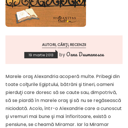
AUTORI
CĂRŢI
RECENZII
Oana Dusmanescu
by
19 martie 2013
Marele oraş Alexandria acoperă multe. Pribegi din
toate colţurile Egiptului, bătrâni şi tineri, oameni
pierduţi care doresc să se caute sau, dimpotrivă,
să se piardă în marele oraş şi să nu se regăsească
niciodată. Acolo, într-o Alexandrie care a cunoscut
şi vremuri mai bune şi mai înfloritoare, există o
pensiune, se cheamă Miramar. Iar la Miramar