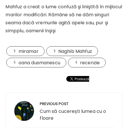
Mahfuz a creat o lume confuză şi liniştită în mijlocul
marilor modificări. Rămâne să ne dăm singuri
seama dacă vremurile agită apele sau, pur şi
simpplu, oamenii înşişi.
miramar
Naghib Mahfuz
oana dusmanescu
recenzie
Navigare
în
PREVIOUS POST
articole
Cum să cucerești lumea cu o
floare