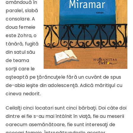
amândouă în
paralel, slabă
consolare. A
doua femeie
este Zohra, o
tânără, fugită
din satul său
de teama
sorţii care le
aşteaptă pe ţărăncuţele fără un cuvânt de spus
de-abia ieşite din adolescenţă. Adică măritişul cu
cineva nedorit.
Ceilalţi cinci locatari sunt cinci bărbaţi. Doi câte doi
dintre ei fie s-au mai întâlnit în viaţă, fie au meserii
oarecum asemănătoare, fie sunt interesaţi de
aceeaşi femeie. Întrepătrunderile acestor