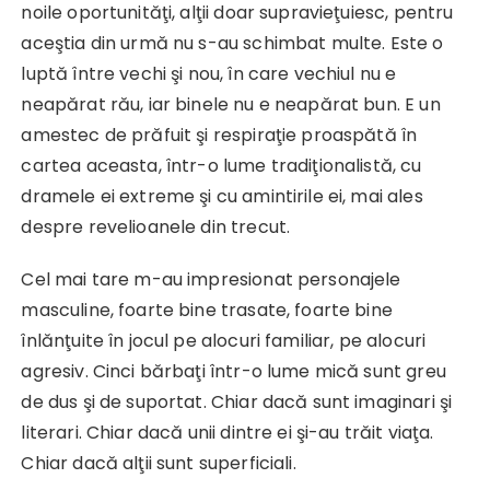
noile oportunităţi, alţii doar supravieţuiesc, pentru
aceştia din urmă nu s-au schimbat multe. Este o
luptă între vechi şi nou, în care vechiul nu e
neapărat rău, iar binele nu e neapărat bun. E un
amestec de prăfuit şi respiraţie proaspătă în
cartea aceasta, într-o lume tradiţionalistă, cu
dramele ei extreme şi cu amintirile ei, mai ales
despre revelioanele din trecut.
Cel mai tare m-au impresionat personajele
masculine, foarte bine trasate, foarte bine
înlănţuite în jocul pe alocuri familiar, pe alocuri
agresiv. Cinci bărbaţi într-o lume mică sunt greu
de dus şi de suportat. Chiar dacă sunt imaginari şi
literari. Chiar dacă unii dintre ei şi-au trăit viaţa.
Chiar dacă alţii sunt superficiali.