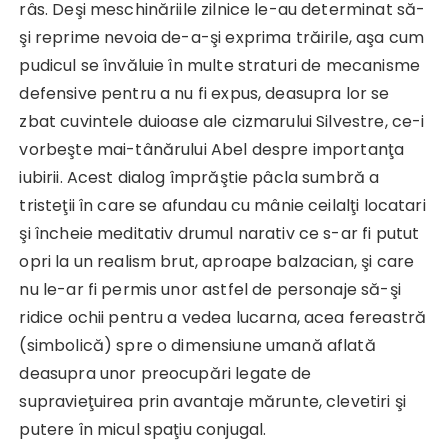
râs. Deşi meschinăriile zilnice le-au determinat să-
şi reprime nevoia de-a-şi exprima trăirile, aşa cum
pudicul se învăluie în multe straturi de mecanisme
defensive pentru a nu fi expus, deasupra lor se
zbat cuvintele duioase ale cizmarului Silvestre, ce-i
vorbeşte mai-tânărului Abel despre importanţa
iubirii. Acest dialog împrăştie pâcla sumbră a
tristeţii în care se afundau cu mânie ceilalţi locatari
şi încheie meditativ drumul narativ ce s-ar fi putut
opri la un realism brut, aproape balzacian, şi care
nu le-ar fi permis unor astfel de personaje să-şi
ridice ochii pentru a vedea lucarna, acea fereastră
(simbolică) spre o dimensiune umană aflată
deasupra unor preocupări legate de
supravieţuirea prin avantaje mărunte, clevetiri şi
putere în micul spaţiu conjugal.