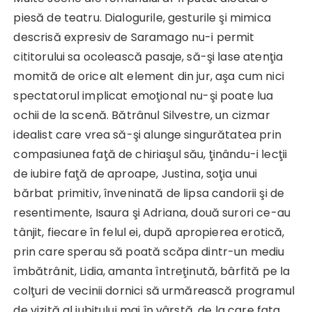
piesă de teatru. Dialogurile, gesturile şi mimica
descrisă expresiv de Saramago nu-i permit
cititorului sa ocolească pasaje, să-şi lase atenţia
momită de orice alt element din jur, aşa cum nici
spectatorul implicat emoţional nu-şi poate lua
ochii de la scenă. Bătrânul Silvestre, un cizmar
idealist care vrea să-şi alunge singurătatea prin
compasiunea faţă de chiriaşul său, ţinându-i lecţii
de iubire faţă de aproape, Justina, soţia unui
bărbat primitiv, înveninată de lipsa candorii şi de
resentimente, Isaura şi Adriana, două surori ce-au
tânjit, fiecare în felul ei, după apropierea erotică,
prin care sperau să poată scăpa dintr-un mediu
îmbătrânit, Lidia, amanta întreţinută, bârfită pe la
colţuri de vecinii dornici să urmărească programul
de vizită al iubitului mai în vârstă, de la care fata