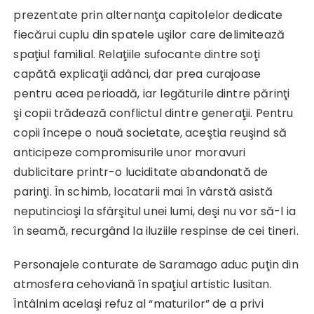
prezentate prin alternanţa capitolelor dedicate
fiecărui cuplu din spatele uşilor care delimitează
spaţiul familial. Relaţiile sufocante dintre soţi
capătă explicaţii adânci, dar prea curajoase
pentru acea perioadă, iar legăturile dintre părinţi
şi copii trădează conflictul dintre generaţii. Pentru
copii începe o nouă societate, aceştia reuşind să
anticipeze compromisurile unor moravuri
dublicitare printr-o luciditate abandonată de
parinţi. În schimb, locatarii mai în vârstă asistă
neputincioşi la sfârşitul unei lumi, deşi nu vor să-l ia
în seamă, recurgând la iluziile respinse de cei tineri.
Personajele conturate de Saramago aduc puţin din
atmosfera cehoviană în spaţiul artistic lusitan.
Întâlnim acelaşi refuz al “maturilor” de a privi