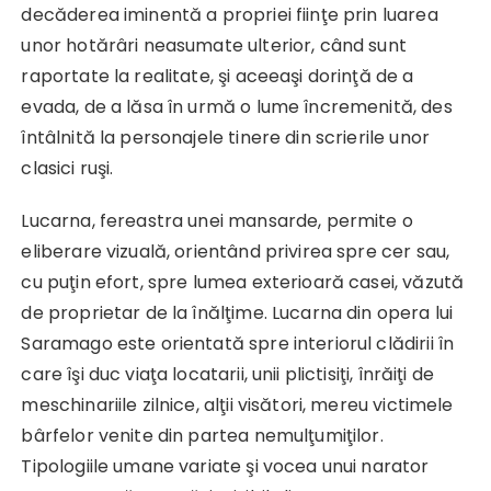
decăderea iminentă a propriei fiinţe prin luarea
unor hotărâri neasumate ulterior, când sunt
raportate la realitate, şi aceeaşi dorinţă de a
evada, de a lăsa în urmă o lume încremenită, des
întâlnită la personajele tinere din scrierile unor
clasici ruşi.
Lucarna, fereastra unei mansarde, permite o
eliberare vizuală, orientând privirea spre cer sau,
cu puţin efort, spre lumea exterioară casei, văzută
de proprietar de la înălţime. Lucarna din opera lui
Saramago este orientată spre interiorul clădirii în
care îşi duc viaţa locatarii, unii plictisiţi, înrăiţi de
meschinariile zilnice, alţii visători, mereu victimele
bârfelor venite din partea nemulţumiţilor.
Tipologiile umane variate şi vocea unui narator