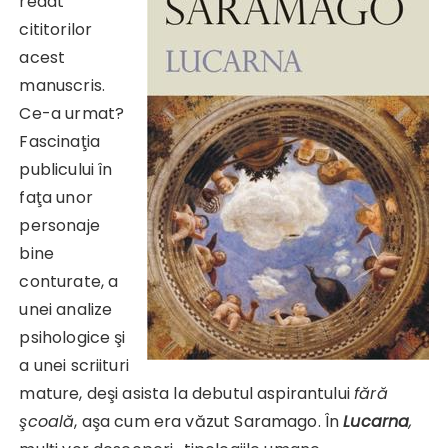
redat
cititorilor
acest
manuscris.
Ce-a urmat?
Fascinaţia
publicului în
faţa unor
personaje
bine
conturate, a
unei analize
psihologice şi
a unei scriituri
mature, deşi asista la debutul aspirantului
fără
şcoală
, aşa cum era văzut Saramago. În
Lucarna
,