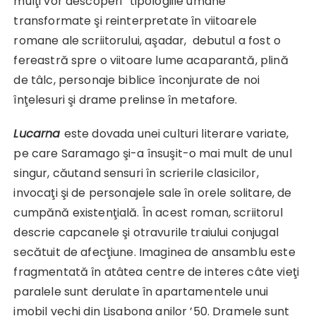
mulţi vor descoperi
tipologiile umane
transformate şi reinterpretate în viitoarele
romane ale scriitorului, aşadar, debutul a fost o
fereastră spre o viitoare lume acaparantă, plină
de tâlc, personaje biblice înconjurate de noi
înţelesuri şi drame prelinse în metafore.
Lucarna
este dovada unei culturi literare variate,
pe care Saramago şi-a însuşit-o mai mult de unul
singur, căutand sensuri în scrierile clasicilor,
invocaţi şi de personajele sale în orele solitare, de
cumpănă existenţială. În acest roman, scriitorul
descrie capcanele şi otravurile traiului conjugal
secătuit de afecţiune. Imaginea de ansamblu este
fragmentată în atâtea centre de interes câte vieţi
paralele sunt derulate în apartamentele unui
imobil vechi din Lisabona anilor ’50. Dramele sunt