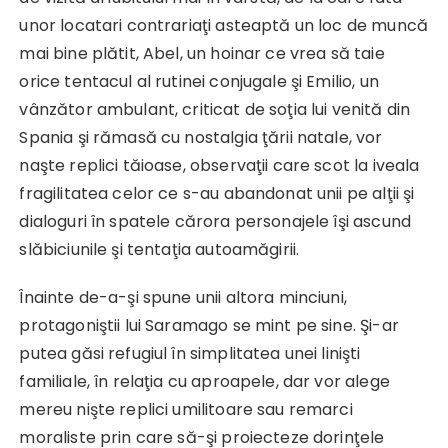
unor locatari contrariaţi asteaptă un loc de muncă
mai bine plătit, Abel, un hoinar ce vrea să taie
orice tentacul al rutinei conjugale şi Emilio, un
vânzător ambulant, criticat de soţia lui venită din
Spania şi rămasă cu nostalgia ţării natale, vor
naşte replici tăioase, observaţii care scot la iveala
fragilitatea celor ce s-au abandonat unii pe alţii şi
dialoguri în spatele cărora personajele îşi ascund
slăbiciunile şi tentaţia autoamăgirii.
Înainte de-a-şi spune unii altora minciuni,
protagoniştii lui Saramago se mint pe sine. Şi-ar
putea găsi refugiul în simplitatea unei linişti
familiale, în relaţia cu aproapele, dar vor alege
mereu nişte replici umilitoare sau remarci
moraliste prin care să-şi proiecteze dorinţele