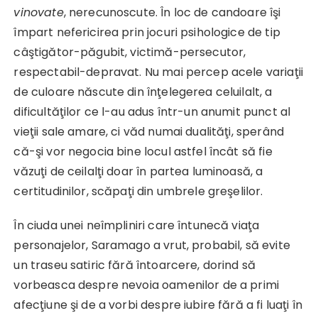
vinovate
, nerecunoscute. În loc de candoare îşi
împart nefericirea prin jocuri psihologice de tip
câştigător-păgubit, victimă-persecutor,
respectabil-depravat. Nu mai percep acele variaţii
de culoare născute din înţelegerea celuilalt, a
dificultăţilor ce l-au adus într-un anumit punct al
vieţii sale amare, ci văd numai dualităţi, sperând
că-şi vor negocia bine locul astfel încât să fie
văzuţi de ceilalţi doar în partea luminoasă, a
certitudinilor, scăpaţi din umbrele greşelilor.
În ciuda unei neîmpliniri care întunecă viaţa
personajelor, Saramago a vrut, probabil, să evite
un traseu satiric fără întoarcere, dorind să
vorbeasca despre nevoia oamenilor de a primi
afecţiune şi de a vorbi despre iubire fără a fi luaţi în