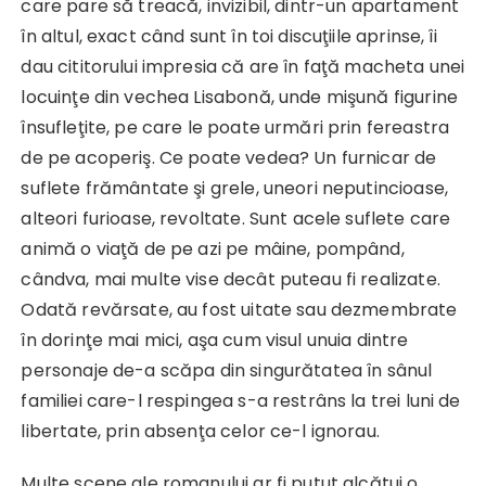
care pare să treacă, invizibil, dintr-un apartament
în altul, exact când sunt în toi discuţiile aprinse, îi
dau cititorului impresia că are în faţă macheta unei
locuinţe din vechea Lisabonă, unde mişună figurine
însufleţite, pe care le poate urmări prin fereastra
de pe acoperiş. Ce poate vedea? Un furnicar de
suflete frământate şi grele, uneori neputincioase,
alteori furioase, revoltate. Sunt acele suflete care
animă o viaţă de pe azi pe mâine, pompând,
cândva, mai multe vise decât puteau fi realizate.
Odată revărsate, au fost uitate sau dezmembrate
în dorinţe mai mici, aşa cum visul unuia dintre
personaje de-a scăpa din singurătatea în sânul
familiei care-l respingea s-a restrâns la trei luni de
libertate, prin absenţa celor ce-l ignorau.
Multe scene ale romanului ar fi putut alcătui o