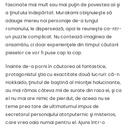
fascinate mai mult sau mai puţin de povestea oii şi
a ţinutului îndepărtat. Murakami obişnuieşte să
adauge mereu noi personaje de-a lungul
romanului, le dispersează, apoi le reuneşte ca-ntr-
un puzzle complicat. Nu contează imaginea de
ansamblu, ci doar experienţele din timpul căutarii
pieselor ce vor fi puse cap la cap.
Înainte de-a porni în căutarea oii fantastice,
protagonistul ştia cu exactitate două lucruri: că-n
Hokkaido, ţinutul de baştină al mioriţei halucinante,
au mai rămas câteva mii de surate din rasa ei, şi ca
el nu mai are nimic de pierdut, de aceea nu se
teme prea tare de ultimatumul impus de
secretarul personajului atotputernic şi misterios,
care vrea oaia numai pentru el. Ajuns într-o