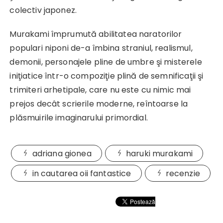
colectiv japonez.
Murakami împrumută abilitatea naratorilor
populari niponi de-a îmbina straniul, realismul,
demonii, personajele pline de umbre şi misterele
iniţiatice într-o compoziţie plină de semnificaţii şi
trimiteri arhetipale, care nu este cu nimic mai
prejos decât scrierile moderne, reîntoarse la
plăsmuirile imaginarului primordial.
adriana gionea
haruki murakami
in cautarea oii fantastice
recenzie