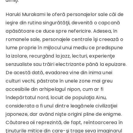
uimiţi.
Haruki Murakami le oferă personajelor sale căi de
ieşire din rutina singurătăţii, devenită o capcană
apăsătoare ce duce spre nefericire. Adesea, în
romanele sale, personajele centrale îşi creează o
lume proprie în mijlocul unui mediu ce predispune
la izolare, recurgând la jazz, lecturi, experienţe
senzualiste sau trăiri electrizante până la epuizare.
De acestă dată, evadarea vine din inima unei
culturi vechi, păstrate în unele zone mai greu
accesibile din arhipelagul nipon, cum ar fi
îndepărtatul nord, locuit de populaţia Ainu,
considerata a fi unul dintre leagănele civilizaţiei
japoneze, dar având nişte origini pline de enigme.
Căutarea oii reprezintă, de fapt, reîntoarcerea în
ţinuturile mitice din care-şi trage seva imaginarul