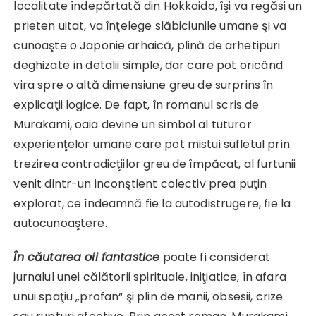
localitate îndepărtată din Hokkaido, îşi va regăsi un
prieten uitat, va înţelege slăbiciunile umane şi va
cunoaşte o Japonie arhaică, plină de arhetipuri
deghizate în detalii simple, dar care pot oricând
vira spre o altă dimensiune greu de surprins în
explicaţii logice. De fapt, în romanul scris de
Murakami, oaia devine un simbol al tuturor
experienţelor umane care pot mistui sufletul prin
trezirea contradicţiilor greu de împăcat, al furtunii
venit dintr-un inconştient colectiv prea puţin
explorat, ce îndeamnă fie la autodistrugere, fie la
autocunoaştere.
În căutarea oii fantastice
poate fi considerat
jurnalul unei călătorii spirituale, iniţiatice, în afara
unui spaţiu „profan“ şi plin de manii, obsesii, crize