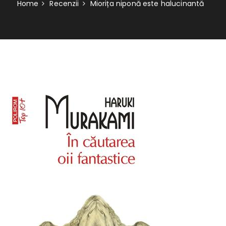
Home
Recenzii
Miorița niponă este halucinantă