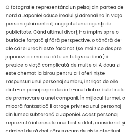
O fotografie reprezentând un peisaj din partea de
nord a Japoniei aduce irealul şi adrenalina în viaţa
personajului central, angajatul unei agenţii de
publicitate. Când ultimul divorţ l-a împins spre o
burlăcie forţată şi fără perspective, o tânără de-
ale cărei urechi este fascinat (se mai zice despre
japonezi ca mai au câte un fetiş sau două) îi
prezice o viaţă complicată de multe oi. A doua zi
este chemat la birou pentru a-i oferi nişte
răspunsuri unui personaj sumbru, intrigat de oile
dintr-un peisaj reprodus într-unul dintre buletinele
de promovare a unei companii. În mijlocul turmei, o
mioară fantastică îi atrage privirea unui personaj
din lumea subterană a Japoniei. Acest personaj
reprezintă
interesele unui fost soldat, considerat şi
criminal de război, răpus acum de nişte afecţiuni