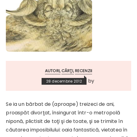
AUTORI
CĂRŢI
RECENZII
by
28 decembrie 2012
Se ia un bărbat de (aproape) treizeci de ani,
proaspăt divorţat, însingurat într-o metropolă
niponă, plictisit de toţi şi de toate, şi se trimite în
căutarea imposibilului: oaia fantastică, vietatea în