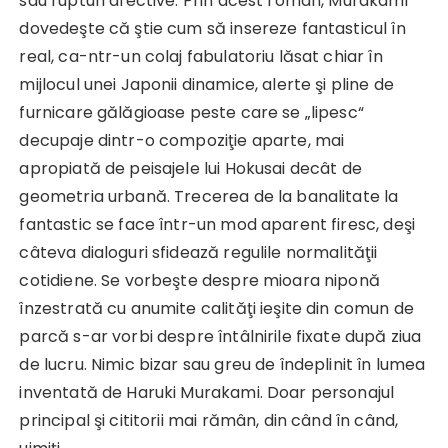
sau rupturi afective. Prin acest roman, Murakami
dovedeşte că ştie cum să insereze fantasticul în
real, ca-ntr-un colaj fabulatoriu lăsat chiar în
mijlocul unei Japonii dinamice, alerte şi pline de
furnicare gălăgioase peste care se „lipesc“
decupaje dintr-o compoziţie aparte, mai
apropiată de peisajele lui Hokusai decât de
geometria urbană. Trecerea de la banalitate la
fantastic se face într-un mod aparent firesc, deşi
câteva dialoguri sfidează regulile normalităţii
cotidiene. Se vorbeşte despre mioara niponă
înzestrată cu anumite calităţi ieşite din comun de
parcă s-ar vorbi despre întâlnirile fixate după ziua
de lucru. Nimic bizar sau greu de îndeplinit în lumea
inventată de Haruki Murakami. Doar personajul
principal şi cititorii mai rămân, din când în când,