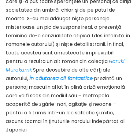
care şi-a pus toate speranţele un personaj ce dirija
societatea din umbră, chiar şi de pe patul de
moarte. S-au mai adăugat nişte personaje
misterioase, un pic de suspans ireal, o prezenţă
feminină de-o senzualitate atipică (des întâlnită în
romanele autorului) şi nişte detalii stranii. În final,
toate acestea sunt amestecate imprevizibil
pentru a rezulta un alt roman din colecția
Haruki
Murakami
. Spre deosebire de alte cărţi ale
autorului,
În căutarea oii fantastice
prezintă un
personaj masculin aflat în plină criză emoţională
care va fi scos din mediul său – metropola
acoperită de zgârie-nori, agitaţie şi neoane –
pentru a fi trimis într-un loc sălbatic şi mitic,
ascuns tocmai în ţinuturile nordului îndepărtat al
Japoniei.