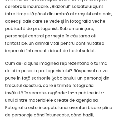
cerebrale incurabile. „Blazonul“ soldatului ajuns
între timp stăpânul din umbră al oraşului este oaia,
aceeaşi oaie care se vede şi în fotografia veche
publicată de protagonist. Sub ameninţare,
personajul central porneşte în căutarea oii
fantastice, un animal vital pentru continuitatea
imperiului întunecat ridicat de fostul soldat.
Cum de-a ajuns imaginea reprezentând o turmă
de oi în posesia protagonistului? Răspunsul ne va
pune în faţă scrisorile Şobolanului, un personaj din
trecutul acestuia, care îi trimite fotografia
învăluită în secrete, rugându-l s-o publice într-
unul dintre materialele create de agenţia sa.
Fotografia este începutul unei aventuri bizare pline
de personaje când întunecate, când hazlii,