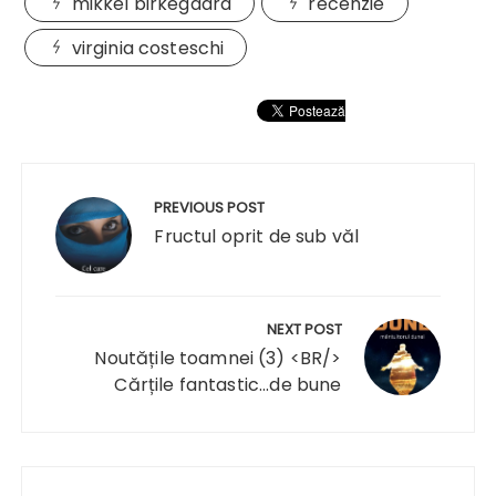
mikkel birkegaard
recenzie
virginia costeschi
Navigare
în
PREVIOUS POST
articole
Fructul oprit de sub văl
NEXT POST
Noutățile toamnei (3) <BR/>
Cărțile fantastic...de bune