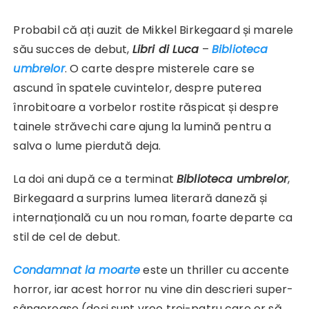
Probabil că ați auzit de Mikkel Birkegaard și marele
său succes de debut,
Libri di Luca
–
Biblioteca
umbrelor
. O carte despre misterele care se
ascund în spatele cuvintelor, despre puterea
înrobitoare a vorbelor rostite răspicat și despre
tainele străvechi care ajung la lumină pentru a
salva o lume pierdută deja.
La doi ani după ce a terminat
Biblioteca umbrelor
,
Birkegaard a surprins lumea literară daneză și
internațională cu un nou roman, foarte departe ca
stil de cel de debut.
Condamnat la moarte
este un thriller cu accente
horror, iar acest horror nu vine din descrieri super-
sângeroase (deși sunt vreo trei-patru care or să