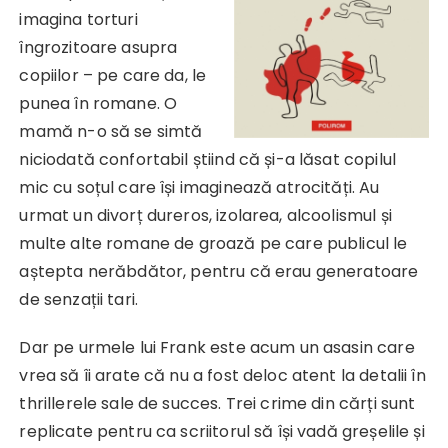
imagina torturi
îngrozitoare asupra
copiilor – pe care da, le
punea în romane. O
mamă n-o să se simtă
niciodată confortabil știind că și-a lăsat copilul
mic cu soțul care își imaginează atrocități. Au
urmat un divorț dureros, izolarea, alcoolismul și
multe alte romane de groază pe care publicul le
aștepta nerăbdător, pentru că erau generatoare
de senzații tari.
Dar pe urmele lui Frank este acum un asasin care
vrea să îi arate că nu a fost deloc atent la detalii în
thrillerele sale de succes. Trei crime din cărți sunt
replicate pentru ca scriitorul să își vadă greșelile și