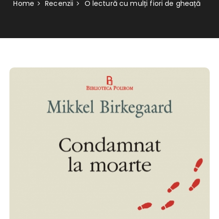
Home
Recenzii
O lectură cu mulți fiori de gheață