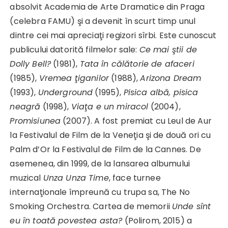
absolvit Academia de Arte Dramatice din Praga
(celebra FAMU) şi a devenit în scurt timp unul
dintre cei mai apreciaţi regizori sîrbi. Este cunoscut
publicului datorită filmelor sale:
Ce mai ştii de
Dolly Bell?
(1981),
Tata în călătorie de afaceri
(1985),
Vremea ţiganilor
(1988),
Arizona Dream
(1993),
Underground
(1995),
Pisica albă, pisica
neagră
(1998),
Viaţa e un miracol
(2004),
Promisiunea
(2007). A fost premiat cu Leul de Aur
la Festivalul de Film de la Veneţia şi de două ori cu
Palm d’Or la Festivalul de Film de la Cannes. De
asemenea, din 1999, de la lansarea albumului
muzical
Unza Unza Time
, face turnee
internaţionale împreună cu trupa sa, The No
Smoking Orchestra. Cartea de memorii
Unde sînt
eu în toată povestea asta?
(Polirom, 2015) a