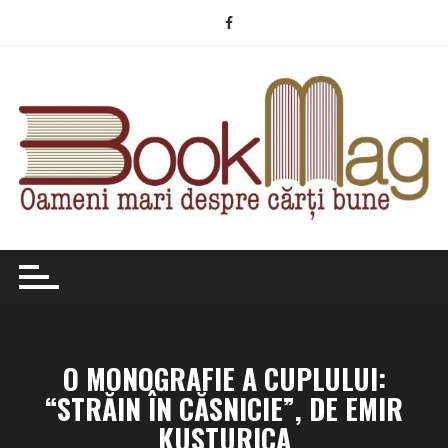
Skip
to
content
O MONOGRAFIE A CUPLULUI:
“STRĂIN ÎN CĂSNICIE”, DE EMIR
KUSTURICA