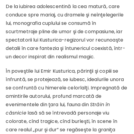
De la iubirea adolescentină la cea matură, care
conduce spre mariaj, cu dramele şi neînţelegerile
lui, monografia cuplului se consumă în
scurtmetraje pline de umor şi de compasiune, iar
spectatorii lui Kusturica-regizorul vor recunoaşte
detalii în care fantezia şi întunericul coexistă, într-
un decor inspirat din realismul magic.
În poveştile lui Emir Kusturica, părinţii şi copiii se
înfruntă, se protejează, se iubesc, idealurile unora
se confruntă cu himerele celorlalţi. Impregnată de
amintirile autorului, profund marcată de
evenimentele din ţara lui, fauna din
Străin în
căsnicie
lasă să se întrevadă personaje viu
colorate, cînd tragice, cînd burleşti, în scene în
care realul „pur şi dur” se regăseşte la graniţa