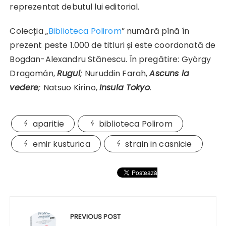
reprezentat debutul lui editorial.
Colecția „
Biblioteca Polirom
” numără pînă în
prezent peste 1.000 de titluri și este coordonată de
Bogdan-Alexandru Stănescu. În pregătire: György
Dragomán,
Rugul
;
Nuruddin Farah,
Ascuns la
vedere
;
Natsuo Kirino,
Insula Tokyo
.
aparitie
biblioteca Polirom
emir kusturica
strain in casnicie
Navigare
în
PREVIOUS POST