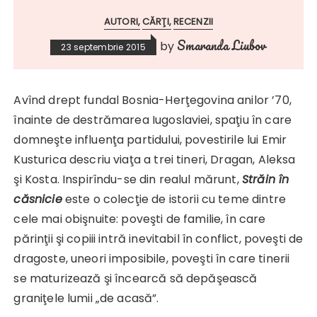
AUTORI
CĂRŢI
RECENZII
Smaranda Liubov
by
23 septembrie 2015
Avînd drept fundal Bosnia-Herţegovina anilor ’70,
înainte de destrămarea Iugoslaviei, spaţiu în care
domneşte influenţa partidului, povestirile lui Emir
Kusturica descriu viaţa a trei tineri, Dragan, Aleksa
şi Kosta. Inspirîndu-se din realul mărunt,
Străin în
căsnicie
este o colecţie de istorii cu teme dintre
cele mai obişnuite: poveşti de familie, în care
părinţii şi copiii intră inevitabil în conflict, poveşti de
dragoste, uneori imposibile, poveşti în care tinerii
se maturizează şi încearcă să depăşească
graniţele lumii „de acasă”.