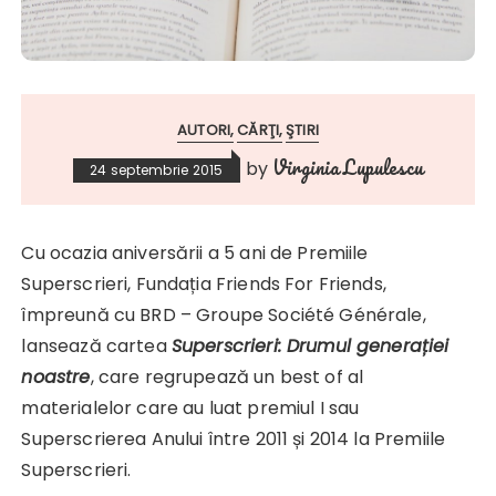
AUTORI
CĂRŢI
ŞTIRI
Virginia Lupulescu
by
24 septembrie 2015
Cu ocazia aniversării a 5 ani de Premiile
Superscrieri, Fundația Friends For Friends,
împreună cu BRD – Groupe Société Générale,
lansează cartea
Superscrieri: Drumul generației
noastre
, care regrupează un best of al
materialelor care au luat premiul I sau
Superscrierea Anului între 2011 și 2014 la Premiile
Superscrieri.