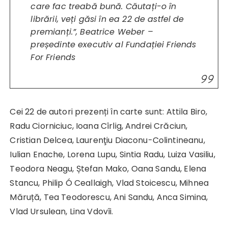
care fac treabă bună. Căutați-o în
librării, veți găsi în ea 22 de astfel de
premianți.”, Beatrice Weber –
președinte executiv al Fundației Friends
For Friends
Cei 22 de autori prezenți în carte sunt: Attila Biro,
Radu Ciorniciuc, Ioana Cîrlig, Andrei Crăciun,
Cristian Delcea, Laurenţiu Diaconu-Colintineanu,
Iulian Enache, Lorena Lupu, Sintia Radu, Luiza Vasiliu,
Teodora Neagu, Ștefan Mako, Oana Sandu, Elena
Stancu, Philip Ó Ceallaigh, Vlad Stoicescu, Mihnea
Măruță, Tea Teodorescu, Ani Sandu, Anca Simina,
Vlad Ursulean, Lina Vdovîi.