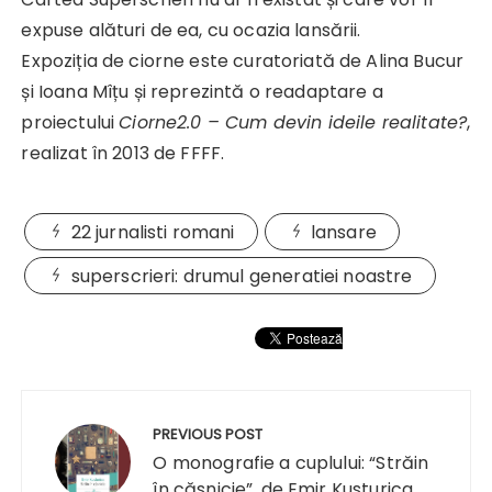
expuse alături de ea, cu ocazia lansării.
Expoziția de ciorne este curatoriată de Alina Bucur
și Ioana Mîțu și reprezintă o readaptare a
proiectului
Ciorne2.0 – Cum devin ideile realitate?
,
realizat în 2013 de FFFF.
22 jurnalisti romani
lansare
superscrieri: drumul generatiei noastre
Navigare
în
PREVIOUS POST
articole
O monografie a cuplului: “Străin
în căsnicie”, de Emir Kusturica