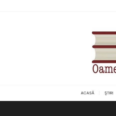
Skip
to
content
ACASĂ
ŞTIRI