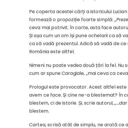
Pe coperta acestei cărți a istoricului Lucian
formează o propoziție foarte simplă:
„Preze
ceva mai potrivit. În carte, asta face autorul
Și așa cum un om își pune ochelarii ca să va
ca să vadă prezentul. Adică să vadă de ce 
România este altfel.
Nimeni nu poate vedea două țări la fel. Nu 
cum ar spune Caragiale, „mai ceva ca ceva
Prologul este provocator. Acest altfel est
avem ce face. Și cine ne-a blestemat? În c
blestem, ci de istorie. Și, scrie autorul,
„…
dar
blestem.
Cartea, scrisă atât de simplu, ne arată ce