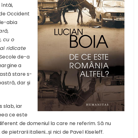
întâi,
 de Occident
 de-abia
ară,
, cu o
ai ridicate
 Secole de-a
margine a
astă stare s-
astră, dar și
 slab, iar
eea ce este
indiferent de domeniul la care ne referim. Să nu
e pietrarii italieni…și nici de Pavel Kiseleff.