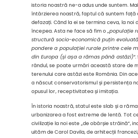
istoria noastră ne-a adus unde suntem. Mai 
întârzierea noastră, faptul că suntem față
defazați. Când la ei se termina ceva, la noi
începea. Asta ne face să fim o
„populație r
structură socio-economică puțin evoluată
pondere a populației rurale printre cele m
din Europa (și așa a rămas până astăzi)“
.
rândul, se poate urmări această stare de 
terenului care astăzi este România. Din ace
a născut conservatorismul și persistența no
opusul lor, receptivitatea și imitația.
În istoria noastră, statul este slab și a rămas
urbanizarea a fost extreme de lentă. Tot c
civilizație la noi este „de obârșie străină“, 
uităm de Carol Davila, de arhitecții francezi, d