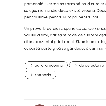
personală. Cartea se termină ca și cum ar s
soluție, nici nu știe dacă există vreuna. Deci,
pentru lume, pentru Europa, pentru noi.
Un proverb evreiesc spune că
„unde nu exi
valului vremii, dar să știm de ce suntem așa.
citim prezentul prin trecut. Și, un lucru totuș
această carte și să se gândească cum să le
aurora liiceanu
de ce este ro
recenzie
Navigare