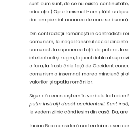
sunt cum sunt, de ce nu există continuitate,
educație.).Oportunismul l-am plătit cu lipsa
dar am pierdut onoarea de care se bucură cei
Din contradicții românești în contradicții r
comunism, la inegalitarismul social dinaint
comunist, la supunerea față de putere, la ser
intelectuali și regim, la jocul dublu al suprav
a fura, la frustrările față de Occident conco
comunism a însemnat marea minciună și at
valorilor și apatia românilor.
Sigur că recunoaștem în vorbele lui Lucian
puțin instruiți decât occidentalii. Sunt îns
le vedem zilnic când ieșim din casă. Da, are
Lucian Boia consideră cartea lui un eseu c