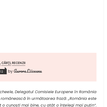
CĂRŢI
RECENZII
Aurora Liiceanu
by
12
Scheele, Delegatul Comisieie Europene în România
a românească în următoarea frază: „România este
 o cunoști mai bine, cu atât o înțelegi mai puțin“.