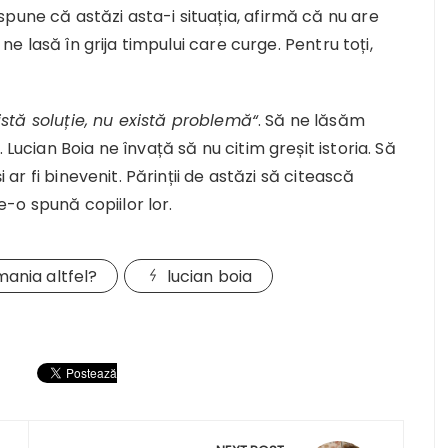
pune că astăzi asta-i situația, afirmă că nu are
 ne lasă în grija timpului care curge. Pentru toți,
stă soluție, nu există problemă“
. Să ne lăsăm
 Lucian Boia ne învață să nu citim greșit istoria. Să
i ar fi binevenit. Părinții de astăzi să citească
-o spună copiilor lor.
mania altfel?
lucian boia