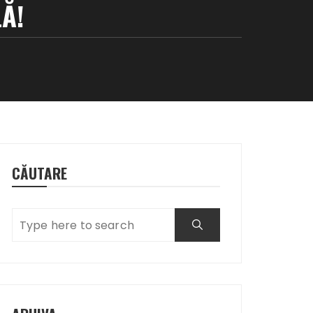
Ă!
CĂUTARE