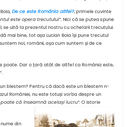
 Boia,
De ce este România altfel?
, primele cuvinte
ntul este opera trecutului“.
Nici că se putea spune
, se uită la prezentul nostru cu ochelarii trecutului.
dă mai bine, tot așa Lucian Boia își pune trecutul
suntem noi, românii, așa cum suntem și de ce
se poate. Dar o țară atât de altfel ca România este,
“.
e un blestem? Pentru că dacă este un blestem n-
azul României, nu este totuși vorba despre un
 poate că înseamnă același lucru“
. O istorie
 anume din