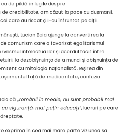
 ca de pildă în legile despre
 de credibilitate, am căzut la pace cu dușmanii,
 care au riscat și i-au înfruntat pe alții.
omânești, Lucian Boia ajunge la convertirea la
e de comunism care a favorizat egalitarismul
vilismul intelectualilor și acordul tacit între
iețuirii, la dezobișnuința de a munci și obișnuința de
mitent cu mitologia naționalistă. Ieșirea din
așamentul față de mediocritate, confuzia
 Boia că
„românii în medie, nu sunt probabil mai
ă, cu siguranță, mai puțin educați“
, lucruri pe care
 dreptate.
are exprimă în cea mai mare parte viziunea sa