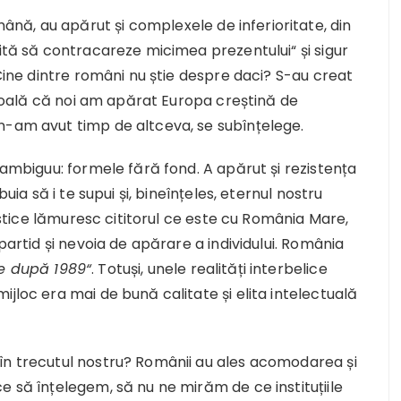
ă, au apărut și complexele de inferioritate, din
nită să contracareze micimea prezentului“ și sigur
 Cine dintre români nu știe despre daci? S-au creat
 școală că noi am apărat Europa creștină de
n-am avut timp de altceva, se subînțelege.
 ambiguu: formele fără fond. A apărut și rezistența
uia să i te supui și, bineînțeles, eternul nostru
tistice lămuresc cititorul ce este cu România Mare,
partid și nevoia de apărare a individului. România
e după 1989“
. Totuși, unele realități interbelice
jloc era mai de bună calitate și elita intelectuală
în trecutul nostru? Românii au ales acomodarea și
e să înțelegem, să nu ne mirăm de ce instituțiile