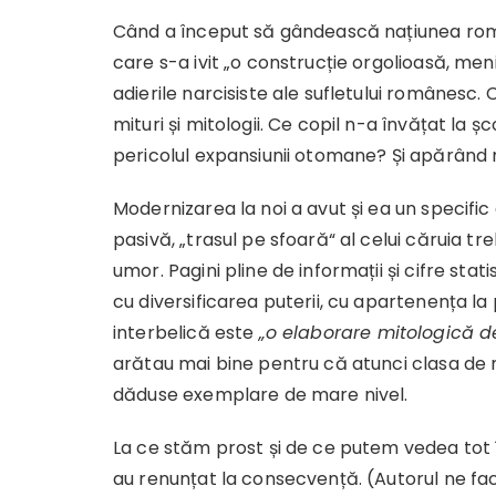
Când a început să gândească națiunea român
care s-a ivit „o construcție orgolioasă, me
adierile narcisiste ale sufletului românesc.
mituri și mitologii. Ce copil n-a învățat la
pericolul expansiunii otomane? Și apărând 
Modernizarea la noi a avut și ea un specific
pasivă, „trasul pe sfoară“ al celui căruia treb
umor. Pagini pline de informații și cifre sta
cu diversificarea puterii, cu apartenența la 
interbelică este
„o elaborare mitologică d
arătau mai bine pentru că atunci clasa de mi
dăduse exemplare de mare nivel.
La ce stăm prost și de ce putem vedea tot 
au renunțat la consecvență. (Autorul ne fac