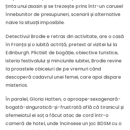
ținta unui asasin și se trezește prins într-un carusel
înnebunitor de presupuneri, scenarii și alternative
naive la situații imposibile.
Detectivul Brodie e retras din activitate, are o casă
în Franța și o iubită actriță, pretext al vizitei lui la
Edinburgh. Plictisit de bogăție, obiective turistice,
isteria festivalului și minciunile iubitei, Brodie revine
la proastele obiceiuri de pe vremuri când
descoperă cadavrul unei femei, care apoi dispare
misterios.
În paralel, Gloria Hatten, o aproape-sexagenară-
bogată-singuratică-și-frustrată află că tiranicul și
afemeiatul ei soț a făcut atac de cord într-o
cameră de hotel, unde încinsese un joc BDSM cu o