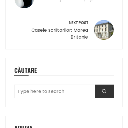
articole
NEXT POST
Casele scriitorilor: Marea
Britanie
CĂUTARE
ARHIVA