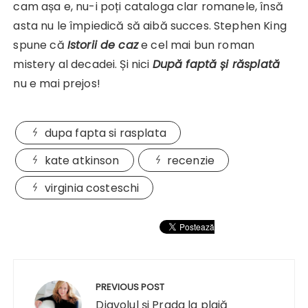
cam așa e, nu-i poți cataloga clar romanele, însă
asta nu le împiedică să aibă succes. Stephen King
spune că
Istorii de caz
e cel mai bun roman
mistery al decadei. Și nici
După faptă și răsplată
nu e mai prejos!
dupa fapta si rasplata
kate atkinson
recenzie
virginia costeschi
Navigare
în
PREVIOUS POST
Diavolul şi Prada la plajă