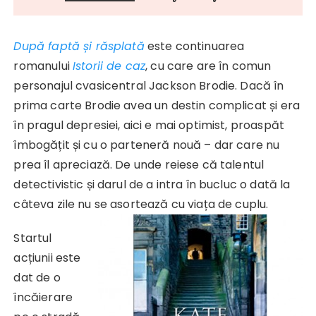
După faptă și răsplată
este continuarea
romanului
Istorii de caz
, cu care are în comun
personajul cvasicentral Jackson Brodie. Dacă în
prima carte Brodie avea un destin complicat și era
în pragul depresiei, aici e mai optimist, proaspăt
îmbogățit și cu o parteneră nouă – dar care nu
prea îl apreciază. De unde reiese că talentul
detectivistic și darul de a intra în bucluc o dată la
câteva zile nu se asortează cu viața de cuplu.
Startul
acțiunii este
dat de o
încăierare