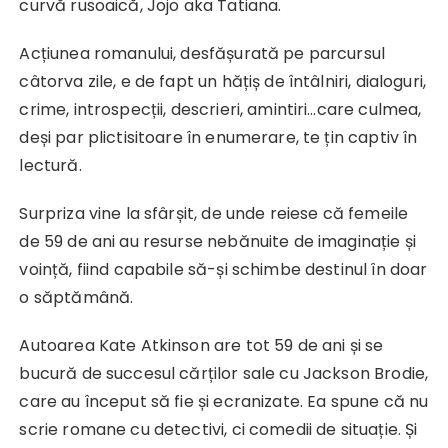
curvă rusoaică, Jojo aka Tatiana.
Acțiunea romanului, desfășurată pe parcursul
câtorva zile, e de fapt un hățiș de întâlniri, dialoguri,
crime, introspecții, descrieri, amintiri…care culmea,
deși par plictisitoare în enumerare, te țin captiv în
lectură.
Surpriza vine la sfârșit, de unde reiese că femeile
de 59 de ani au resurse nebănuite de imaginație și
voință, fiind capabile să-și schimbe destinul în doar
o săptămână.
Autoarea Kate Atkinson are tot 59 de ani și se
bucură de succesul cărților sale cu Jackson Brodie,
care au început să fie și ecranizate. Ea spune că nu
scrie romane cu detectivi, ci comedii de situație. Și