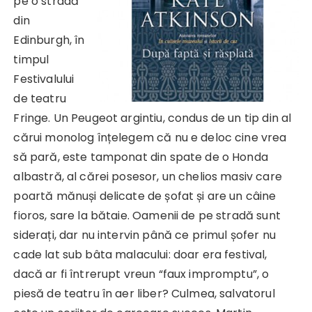
pe o stradă
din
Edinburgh, în
timpul
Festivalului
de teatru
Fringe. Un Peugeot argintiu, condus de un tip din al
cărui monolog înțelegem că nu e deloc cine vrea
să pară, este tamponat din spate de o Honda
albastră, al cărei posesor, un chelios masiv care
poartă mănuși delicate de șofat și are un câine
fioros, sare la bătaie. Oamenii de pe stradă sunt
siderați, dar nu intervin până ce primul șofer nu
cade lat sub bâta malacului: doar era festival,
dacă ar fi întrerupt vreun “faux impromptu”, o
piesă de teatru în aer liber? Culmea, salvatorul