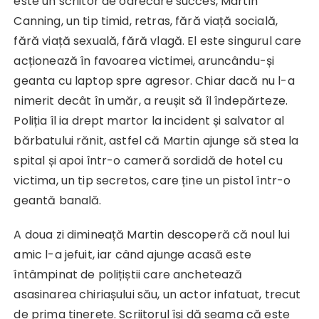
este un scriitor de oarecare succes, Martin
Canning, un tip timid, retras, fără viață socială,
fără viață sexuală, fără vlagă. El este singurul care
acționează în favoarea victimei, aruncându-și
geanta cu laptop spre agresor. Chiar dacă nu l-a
nimerit decât în umăr, a reușit să îl îndepărteze.
Poliția îl ia drept martor la incident și salvator al
bărbatului rănit, astfel că Martin ajunge să stea la
spital și apoi într-o cameră sordidă de hotel cu
victima, un tip secretos, care ține un pistol într-o
geantă banală.
A doua zi dimineață Martin descoperă că noul lui
amic l-a jefuit, iar când ajunge acasă este
întâmpinat de polițiștii care anchetează
asasinarea chiriașului său, un actor infatuat, trecut
de prima tinerețe. Scriitorul își dă seama că este