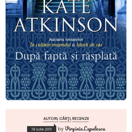
AUTORI
CĂRŢI
RECENZII
Virginia Lupulescu
by
19 iulie 2011