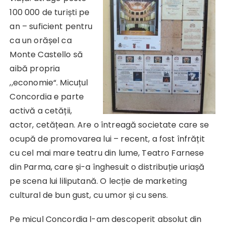
100 000 de turiști pe
an – suficient pentru
ca un orășel ca
Monte Castello să
aibă propria
,,economie“. Micuțul
Concordia e parte
activă a cetății,
actor, cetățean. Are o întreagă societate care se
ocupă de promovarea lui – recent, a fost înfrățit
cu cel mai mare teatru din lume, Teatro Farnese
din Parma, care și-a înghesuit o distribuție uriașă
pe scena lui liliputană. O lecție de marketing
cultural de bun gust, cu umor și cu sens.
Pe micul Concordia l-am descoperit absolut din