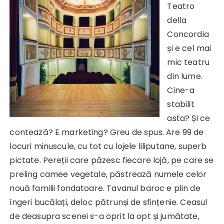
Teatro
della
Concordia
și e cel mai
mic teatru
din lume.
Cine-a
stabilit
asta? Și ce
contează? E marketing? Greu de spus. Are 99 de
locuri minuscule, cu tot cu lojele liliputane, superb
pictate. Pereții care păzesc fiecare lojă, pe care se
preling camee vegetale, păstrează numele celor
nouă familii fondatoare. Tavanul baroc e plin de
îngeri bucălați, deloc pătrunși de sfințenie. Ceasul
de deasupra scenei s-a oprit la opt și jumătate,