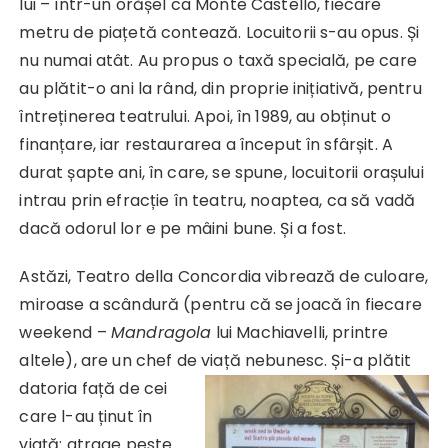
lui – într-un orășel ca Monte Castello, fiecare
metru de piațetă contează. Locuitorii s-au opus. Și
nu numai atât. Au propus o taxă specială, pe care
au plătit-o ani la rând, din proprie inițiativă, pentru
întreținerea teatrului. Apoi, în 1989, au obținut o
finanțare, iar restaurarea a început în sfârșit. A
durat șapte ani, în care, se spune, locuitorii orașului
intrau prin efracție în teatru, noaptea, ca să vadă
dacă odorul lor e pe mâini bune. Și a fost.
Astăzi, Teatro della Concordia vibrează de culoare,
miroase a scândură (pentru că se joacă în fiecare
weekend –
Mandragola
lui Machiavelli, printre
altele), are un chef de viață
nebunesc. Și-a plătit
datoria față de cei
care l-au ținut în
viață: atrage peste