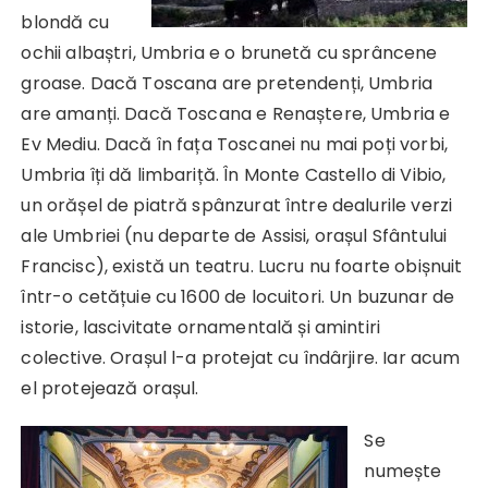
blondă cu
ochii albaștri, Umbria e o brunetă cu sprâncene
groase. Dacă Toscana are pretendenți, Umbria
are amanți. Dacă Toscana e Renaștere, Umbria e
Ev Mediu. Dacă în fața Toscanei nu mai poți vorbi,
Umbria îți dă limbariță. În Monte Castello di Vibio,
un orășel de piatră spânzurat între dealurile verzi
ale Umbriei (nu departe de Assisi, orașul Sfântului
Francisc), există un teatru. Lucru nu foarte obișnuit
într-o cetățuie cu 1600 de locuitori. Un buzunar de
istorie, lascivitate ornamentală și amintiri
colective. Orașul l-a protejat cu îndârjire. Iar acum
el protejează orașul.
Se
numește