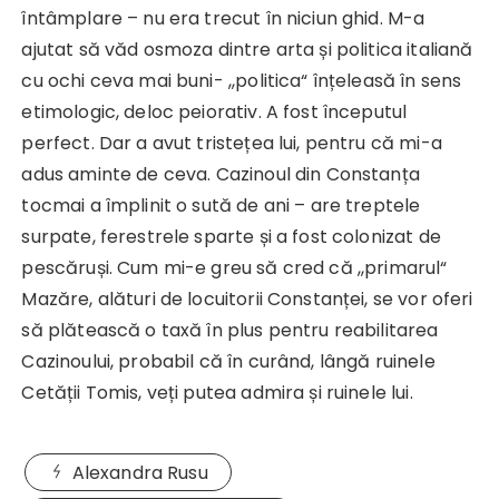
întâmplare – nu era trecut în niciun ghid. M-a
ajutat să văd osmoza dintre arta și politica italiană
cu ochi ceva mai buni- ,,politica“ înțeleasă în sens
etimologic, deloc peiorativ. A fost începutul
perfect. Dar a avut tristețea lui, pentru că mi-a
adus aminte de ceva. Cazinoul din Constanța
tocmai a împlinit o sută de ani – are treptele
surpate, ferestrele sparte și a fost colonizat de
pescăruși. Cum mi-e greu să cred că ,,primarul“
Mazăre, alături de locuitorii Constanței, se vor oferi
să plătească o taxă în plus pentru reabilitarea
Cazinoului, probabil că în curând, lângă ruinele
Cetății Tomis, veți putea admira și ruinele lui.
Alexandra Rusu