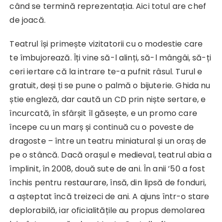
când se termină reprezentația. Aici totul are chef
de joacă.
Teatrul își primește vizitatorii cu o modestie care
te îmbujorează. Îți vine să-l alinți, să-l mângâi, să-ți
ceri iertare că la intrare te-a pufnit râsul. Turul e
gratuit, deși ți se pune o palmă o bijuterie. Ghida nu
știe engleză, dar caută un CD prin niște sertare, e
încurcată, în sfârșit îl găsește, e un promo care
începe cu un marș și continuă cu o poveste de
dragoste – între un teatru miniatural și un oraș de
pe o stâncă. Dacă orașul e medieval, teatrul abia a
împlinit, în 2008, două sute de ani. În anii ’50 a fost
închis pentru restaurare, însă, din lipsă de fonduri,
a așteptat încă treizeci de ani. A ajuns într-o stare
deplorabilă, iar oficialitățile au propus demolarea