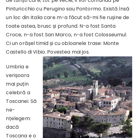
de turiști care, tot pe vecie, îl vor confunda pe
Pinturicchio cu Perugino sau Pontormo. Există însă
un loc din Italia care m-a făcut să-mi fie rușine de
toate astea, brusc și profund. N-a fost Santa
Croce, n-a fost San Marco, n-a fost Colosseumul.
Ci un orășel timid și cu obloanele trase: Monte
Castello di Vibio. Povestea mai jos.
Umbria e
verișoara
mai puțin
celebră a
Toscanei. Să
ne-
nțelegem:
dacă
Toscana e o