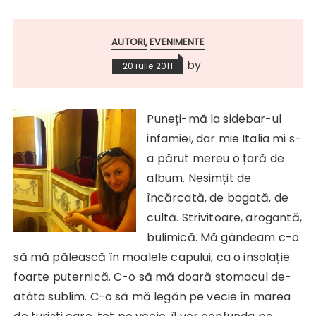
AUTORI
EVENIMENTE
by
20 iulie 2011
Puneți-mă la sidebar-ul
infamiei, dar mie Italia mi s-
a părut mereu o țară de
album. Nesimțit de
încărcată, de bogată, de
cultă. Strivitoare, arogantă,
bulimică. Mă gândeam c-o
să mă pălească în moalele capului, ca o insolație
foarte puternică. C-o să mă doară stomacul de-
atâta sublim. C-o să mă legăn pe vecie în marea