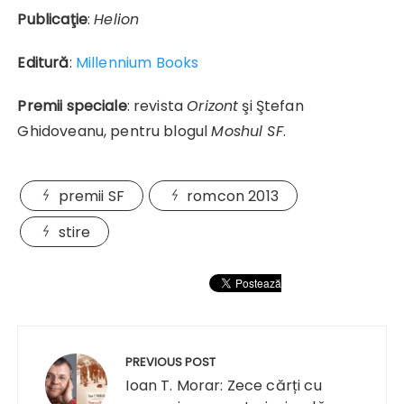
Publicaţie
:
Helion
Editură
:
Millennium Books
Premii speciale
: revista
Orizont
şi Ştefan
Ghidoveanu, pentru blogul
Moshul SF
.
premii SF
romcon 2013
stire
Navigare
în
PREVIOUS POST
articole
Ioan T. Morar: Zece cărți cu