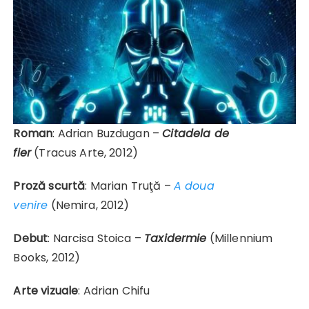
Roman
: Adrian Buzdugan –
Citadela de
fier
(Tracus Arte, 2012)
Proză scurtă
: Marian Truţă –
A doua
venire
(Nemira, 2012)
Debut
: Narcisa Stoica –
Taxidermie
(Millennium
Books, 2012)
Arte vizuale
: Adrian Chifu