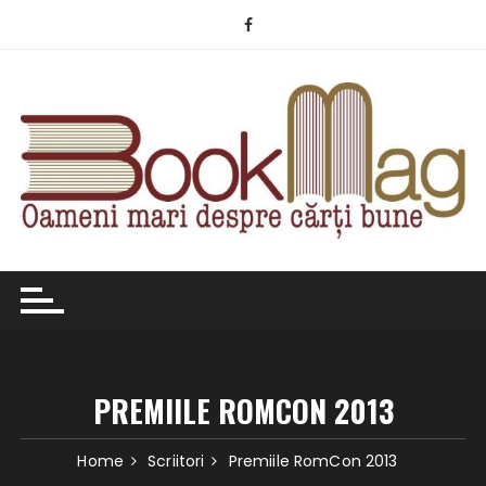
Skip
to
content
PREMIILE ROMCON 2013
Home
Scriitori
Premiile RomCon 2013