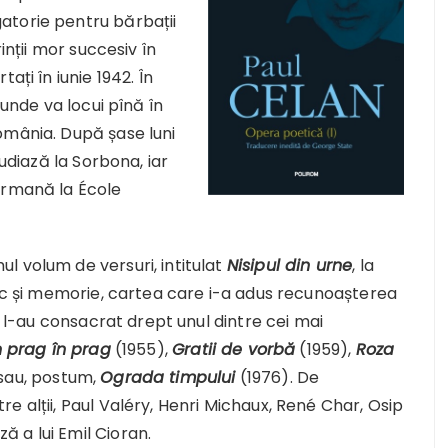
atorie pentru bărbații
inții mor succesiv în
ați în iunie 1942. În
 unde va locui pînă în
omânia. După șase luni
tudiază la Sorbona, iar
ermană la École
l volum de versuri, intitulat
Nisipul din urne
, la
Mac și memorie, cartea care i-a adus recunoașterea
ce l-au consacrat drept unul dintre cei mai
n prag în prag
(1955),
Gratii de vorbă
(1959),
Roza
sau, postum,
Ograda timpului
(1976). De
e alții, Paul Valéry, Henri Michaux, René Char, Osip
 a lui Emil Cioran.