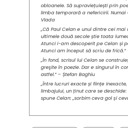
obloanele. Să supraviețuiești prin po
limba temporară a nefericirii. Numai 
Vlada
„Că Paul Celan e unul dintre cei mai r
ultimele două secole știe toata lumea. 
Atunci i-am descoperit pe Celan și 
Atunci am început să scriu de frică.”
„În fond, scrisul lui Celan se constru
greşite în poezie. Dar e singurul în co
astfel.” – Ștefan Baghiu
„Între lucruri exacte și ființe inexacte
limbajului, un ținut care se deschide
spune Celan: „sorbim ceva gol și cev