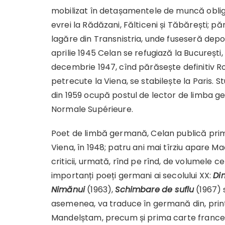
mobilizat în detașamentele de muncă oblig
evrei la Rădăzani, Fălticeni și Tăbărești; păr
lagăre din Transnistria, unde fuseseră deport
aprilie 1945 Celan se refugiază la București,
decembrie 1947, cînd părăsește definitiv R
petrecute la Viena, se stabilește la Paris. S
din 1959 ocupă postul de lector de limba g
Normale Supérieure.
Poet de limbă germană, Celan publică primu
Viena, în 1948; patru ani mai tîrziu apare 
criticii, urmată, rînd pe rînd, de volumele 
importanți poeți germani ai secolului XX:
Di
Nimănui
(1963),
Schimbare
de suflu
(1967) 
asemenea, va traduce în germană din, printr
Mandelștam, precum și prima carte franceză