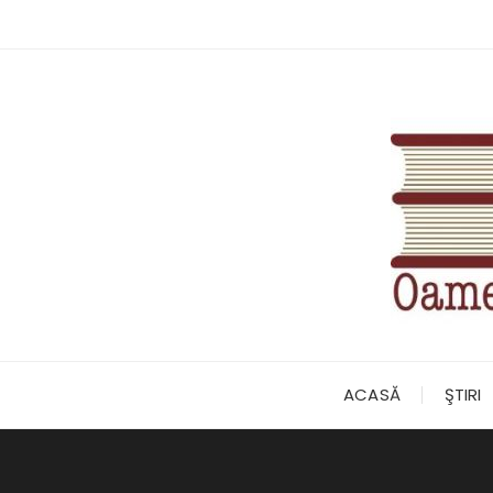
Skip
to
content
ACASĂ
ŞTIRI