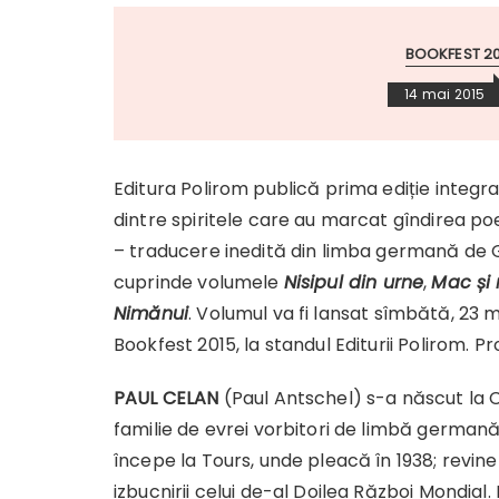
BOOKFEST 20
14 mai 2015
Editura Polirom publică prima ediție integr
dintre spiritele care au marcat gîndirea po
– traducere inedită din limba germană de 
cuprinde volumele
Nisipul din urne
,
Mac
ș
i
Nimănui
. Volumul va fi lansat sîmbătă, 23 ma
Bookfest 2015, la standul Editurii Polirom
PAUL CELAN
(Paul Antschel) s-a născut la Ce
familie de evrei vorbitori de limbă germană. 
începe la Tours, unde pleacă în 1938; revin
izbucnirii celui de-al Doilea Război Mondial.