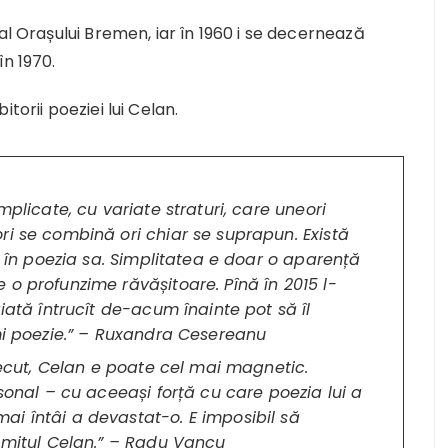
al Orașului Bremen, iar în 1960 i se decernează
în 1970.
torii poeziei lui Celan.
mplicate, cu variate straturi, care uneori
ri se combină ori chiar se suprapun. Există
ă în poezia sa. Simplitatea e doar o aparență
o profunzime răvășitoare. Pînă în 2015 l-
iată întrucît de-acum înainte pot să îl
ămi poezie.” – Ruxandra Cesereanu
trecut, Celan e poate cel mai magnetic.
rsonal – cu aceeași forță cu care poezia lui a
i întâi a devastat-o. E imposibil să
ă mitul Celan.” – Radu Vancu