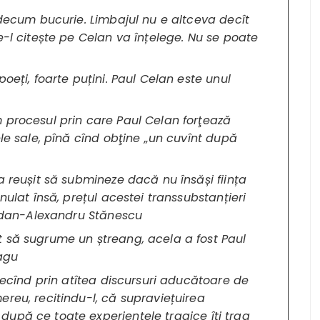
idecum bucurie. Limbajul nu e altceva decît
e-l citește pe Celan va înțelege. Nu se poate
oeți, foarte puțini. Paul Celan este unul
 procesul prin care Paul Celan forţează
ele sale, pînă cînd obţine „un cuvînt după
a reușit să submineze dacă nu însăși ființa
nulat însă, prețul acestei transsubstanțieri
Bogdan-Alexandru Stănescu
 să sugrume un ștreang, acela a fost Paul
ragu
trecînd prin atîtea discursuri aducătoare de
reu, recitindu-l, că supraviețuirea
upă ce toate experiențele tragice îți trag