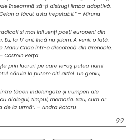
ezie înseamnă să-ți distrugi limba adoptivă,
Celan a făcut asta irepetabil.” – Miruna
adicali și mai influenți poeți europeni din
Eu, la 17 ani, încă nu știam. A venit o fată.
pe Manu Chao într-o discotecă din Grenoble.
 – Cosmin Perța
ieşte prin lucruri pe care le-aş putea numi
ntul căruia le putem citi altfel. Un geniu,
, între tăceri îndelungate și irumperi ale
: cu dialogul, timpul, memoria. Sau, cum ar
a de la urmă”. – Andra Rotaru