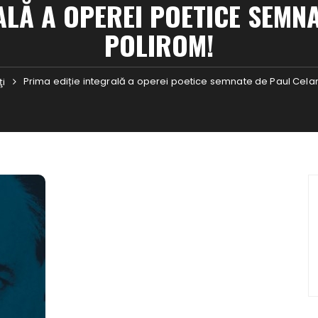
ALĂ A OPEREI POETICE SEMNA
POLIROM!
Prima ediție integrală a operei poetice semnate de Paul Celan
ţi