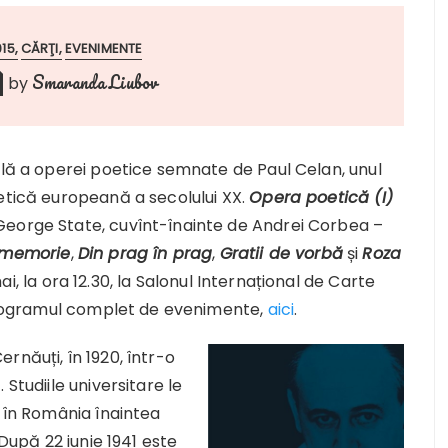
15
CĂRŢI
EVENIMENTE
Smaranda Liubov
by
ală a operei poetice semnate de Paul Celan, unul
etică europeană a secolului XX.
Opera poetică (I)
George State, cuvînt-înainte de Andrei Corbea –
 memorie
,
Din prag în prag
,
Gratii de vorbă
și
Roza
i, la ora 12.30, la Salonul Internațional de Carte
. Programul complet de evenimente,
aici
.
rnăuți, în 1920, într-o
Studiile universitare le
e în România înaintea
 După 22 iunie 1941 este