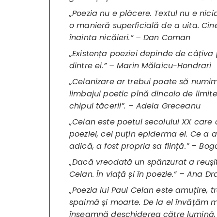
„Poezia nu e plăcere. Textul nu e nic
o manieră superficială de a uita. Cin
înainta nicăieri.” – Dan Coman
„Existența poeziei depinde de câțiva p
dintre ei.” – Marin Mălaicu-Hondrari
„Celanizare ar trebui poate să numim
limbajul poetic pînă dincolo de limit
chipul tăcerii”. – Adela Greceanu
„Celan este poetul secolului XX care 
poeziei, cel puțin epiderma ei. Ce a a
adică, a fost propria sa ființă.” – 
„Dacă vreodată un spânzurat a reușit
Celan. În viață și în poezie.” – Ana D
„Poezia lui Paul Celan este amuțire, 
spaimă și moarte. De la el învățăm me
înseamnă deschiderea către lumină, d