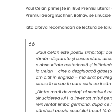
Paul Celan primește în 1958 Premiul Literar 
Premiul Georg Büchner. Bolnav, se sinucide 
Iată cîteva recomandări de lectură de la iubi
„Paul Celan este poetul simplității co
rămân disparate și suspendate, alteo
o obscuritate misterioasă și inițiatic
la Celan – cine o dezghioacă găsește 
am citit în engleză – ma simt privileg
citesc în limba în care scriu eu îns
„Dintre marii devastați ai secolului 
Sinuciderea lui i-a inventat mitul pe
reinventat limba germană, după ce ma
gândești poezia secolului trecut făr