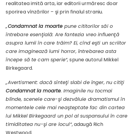
realitatea imită arta, iar editorii urmăresc doar
sporirea vînzărilor – şi prin finalul straniu.
„
Condamnat la moarte
pune cititorilor săi o
întrebare esenţială: Are fantezia vreo influenţă
asupra lumii în care trăim? Ei, cînd eşti un scriitor
care imaginează lumi horror, întrebarea asta
începe să te cam sperie“,
spune autorul Mikkel
Birkegaard.
„Avertisment: dacă sînteţi slabi de înger, nu citiţi
Condamnat la moarte
. Imaginile nu tocmai
blînde, scenele care-şi dezvăluie dramatismul în
momentele cele mai neaşteptate fac din cartea
lui Mikkel Birkegaard un pol al suspansului în care
timiditatea nu-şi are locul“
, adaugă Rich
Westwood.