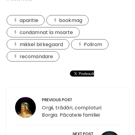
aparitie
bookmag
condamnat la moarte
mikkel birkegaard
Polirom
recomandare
Navigare
în
PREVIOUS POST
articole
Orgii, trădări, comploturi:
Borgia. Păcatele familiei
NEXT POST