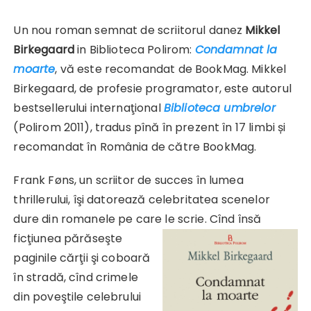
Un nou roman semnat de scriitorul danez
Mikkel
Birkegaard
in Biblioteca Polirom:
Condamnat la
moarte
, vă este recomandat de BookMag. Mikkel
Birkegaard, de profesie programator, este autorul
bestsellerului internaţional
Biblioteca umbrelor
(Polirom 2011), tradus pînă în prezent în 17 limbi și
recomandat în România de către BookMag.
Frank Føns, un scriitor de succes în lumea
thrillerului, îşi datorează celebritatea scenelor
dure din romanele pe care le
scrie. Cînd însă
ficţiunea părăseşte
paginile cărţii şi coboară
în stradă, cînd crimele
din poveştile celebrului