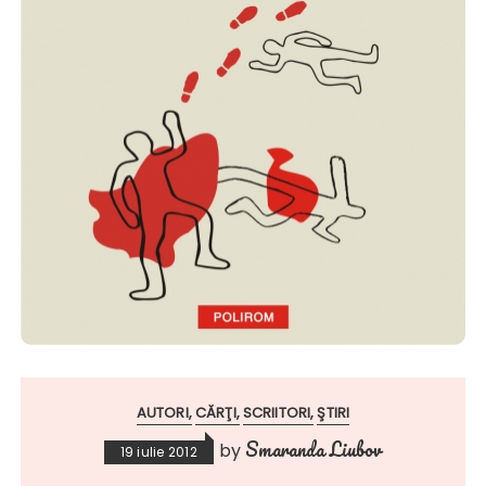
AUTORI
CĂRŢI
SCRIITORI
ŞTIRI
Smaranda Liubov
by
19 iulie 2012