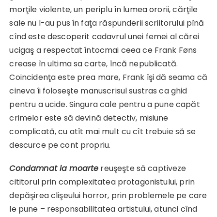
morţile violente, un periplu în lumea ororii, cărţile
sale nu l-au pus în faţa răspunderii scriitorului pînă
cînd este descoperit cadavrul unei femei al cărei
ucigaş a respectat întocmai ceea ce Frank Føns
crease în ultima sa carte, încă nepublicată.
Coincidenţa este prea mare, Frank îşi dă seama că
cineva îi foloseşte manuscrisul sustras ca ghid
pentru a ucide. Singura cale pentru a pune capăt
crimelor este să devină detectiv, misiune
complicată, cu atît mai mult cu cît trebuie să se
descurce pe cont propriu.
Condamnat la moarte
reuşeşte să captiveze
cititorul prin complexitatea protagonistului, prin
depăşirea clişeului horror, prin problemele pe care
le pune – responsabilitatea artistului, atunci cînd