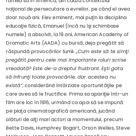
familia sa în America, din cauza contextului
naţional de persecutare a evreilor, pe când el avea
doar nouă ani. Elev eminent, mai puţin la disciplina
educaţie fizică, Emanuel (încă nu îşi schimbase
numele) a absolvit, la 19 ani, American Academy of
Dramatic Arts (AADA) cu bursă, deja pregătit să
răspundă provocărilor lumii.
„Cum este să te simţi
pregătit pentru cele mai importante roluri scrise
vreodată? Este de-a dreptul frustrant. Eşti gata
să înfrunţi toate provocările, dar acestea nu
există”
, considerând întârziate oportunităţile pe
care avea să le fructifice. Prima sa apariţie într-un
film are loc în 1916, urmând ca apoi să se impună
pe piaţa cinematografică americană, jucând
alături de alţi mari actori ai momentului, precum
Bette Davis, Humphrey Bogart, Orson Welles, Steve