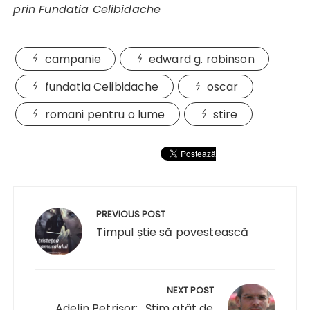
prin Fundatia Celibidache
campanie
edward g. robinson
fundatia Celibidache
oscar
romani pentru o lume
stire
Navigare
în
PREVIOUS POST
articole
Timpul știe să povestească
NEXT POST
Adelin Petrișor: „Știm atât de