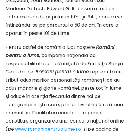
McQueen, Joan Bennett, Lauren Bacall sau
Marlene Dietrich. Edward G. Robinson a fost un
actor extrem de popular în 1930 şi 1940, cariera sa
întinzându-se pe parcursul a 50 de ani, în care a
apărut în peste 101 de filme.
Pentru astfel de români a luat naştere
Români
pentru o lume
, campania naţională de
responsabilitate socială iniţiată de Fundaţia Sergiu
Celibidache.
Români pentru o lume
reprezintă un
tribut adus marilor personalităţi româneşti ce au
adus mândrie şi glorie României, peste tot în lume
şi aduce în atenţia fiecăruia dintre noi pe
conaţionalii noştri care, prin activitatea lor, rămân
nemuritori. Finalitatea acestei campanii o
constituie organizarea unui concurs naţional online
(pe
www.romanipentruolume.ro
şi pe pagina de