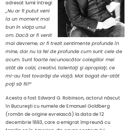
adresat lumii întregi:
„Nu ar fi putut veni
la un moment mai
bun în viaţa unui
om. Dacă ar fi venit
mai devreme, ar fi trezit sentimente profunde în
mine, dar nu la fel de profunde cum sunt cele de
acum. Sunt foarte recunoscător colegiilor mei
atât de calzi, creativi, talentaţi şi apropiaţi, ce
mi-au fost tovarăşi de viaţă. Mai bogat de-atât
poţi să fii?“
Acesta a fost Edward G. Robinson, actorul născut
în Bucureşti cu numele de Emanuel Goldberg
(român de origine evreiască) la data de 12
decembrie 1893, care a emigrat împreună cu