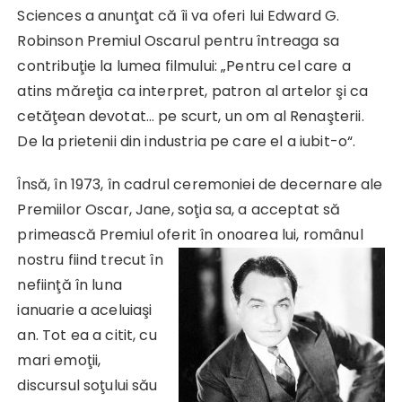
Sciences a anunţat că îi va oferi lui Edward G.
Robinson Premiul Oscarul pentru întreaga sa
contribuţie la lumea filmului: „Pentru cel care a
atins măreţia ca interpret, patron al artelor şi ca
cetăţean devotat… pe scurt, un om al Renaşterii.
De la prietenii din industria pe care el a iubit-o“.
Însă, în 1973, în cadrul ceremoniei de decernare ale
Premiilor Oscar, Jane, soţia sa, a acceptat să
primească Premiul oferit în onoarea lui, românul
nostru fiind trecut în
nefiinţă în luna
ianuarie a aceluiaşi
an. Tot ea a citit, cu
mari emoţii,
discursul soţului său