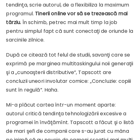
tendinţa, scrie autorul, de a flexibiliza la maximum
programul.
Tinerii online vor să se trezească mai
târziu.
În schimb, petrec mai mult timp la job
pentru simplul fapt că sunt conectaţi de oriunde la
sarcinile zilnice.
După ce citează tot felul de studii, savanţi care se
exprimă pe marginea multitaskingului noii generaţii
şi a „cunoaşterii distributive”, Tapscott are
concluzii uneori involutar comice: „Concluzie: copiii
sunt în regulă”. Haha.
Mi-a plăcut cartea într-un moment aparte:
autorul critică tendinţa tehnologizării excesive a
programei în învăţămînt. Tapscott a făcut şi o listă
de mari şefi de companii care s-au jurat cu mâna
pe inimă că au nevoie de oameni creativi mai mulţi,