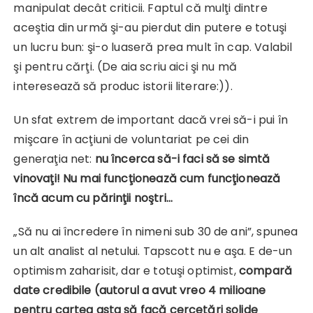
manipulat decât criticii. Faptul că mulţi dintre
aceştia din urmă şi-au pierdut din putere e totuşi
un lucru bun: şi-o luaseră prea mult în cap. Valabil
şi pentru cărţi. (De aia scriu aici şi nu mă
interesează să produc istorii literare:)).
Un sfat extrem de important dacă vrei să-i pui în
mişcare în acţiuni de voluntariat pe cei din
generaţia net:
nu încerca să-i faci să se simtă
vinovaţi! Nu mai funcţionează cum funcţionează
încă acum cu părinţii noştri…
„Să nu ai încredere în nimeni sub 30 de ani”, spunea
un alt analist al netului. Tapscott nu e aşa. E de-un
optimism zaharisit, dar e totuşi optimist,
compară
date credibile (autorul a avut vreo 4 milioane
pentru cartea asta să facă cercetări solide