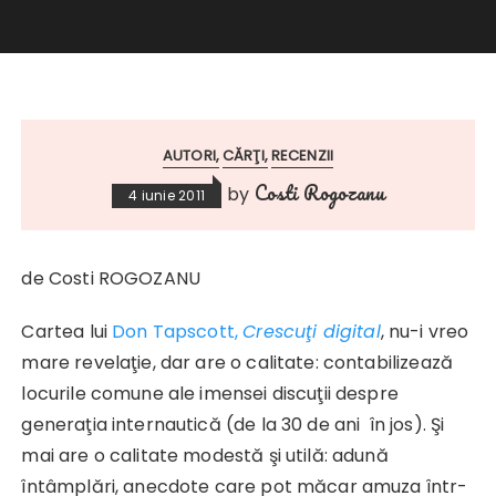
AUTORI
CĂRŢI
RECENZII
Costi Rogozanu
by
4 iunie 2011
de Costi ROGOZANU
Cartea lui
Don Tapscott,
Crescuţi digital
, nu-i vreo
mare revelaţie, dar are o calitate: contabilizează
locurile comune ale imensei discuţii despre
generaţia internautică (de la 30 de ani în jos). Şi
mai are o calitate modestă şi utilă: adună
întâmplări, anecdote care pot măcar amuza într-