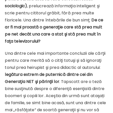
sociologic)
, prelucrează informaţia inteligent şi
scrie pentru cititorul grăbit, fără prea multe
floricele. Una dintre întebările de bun simţ:
De ce
ar fi mai proastă o generaţie care stă prea mult
pe net decât una care a stat şi stă prea mult în
faţa televizorului?
Una dintre cele mai importante concluzii ale cărţii
pentru care merită să o citiţi totuşi şi să ignoraţi
tonul prea heirupist şi prea didactic al autorului:
legătura extrem de puternică dintre cei din
Generaţia NET şi părinţii lor
. Tapscott are o teză
bine susţinută despre o diferenţă esenţială dintre
boomeri şi copiii lor. Aceştia din urmă sunt ataşați
de familie, se simt bine acasă, sunt una dintre cele
mai „răsfăţate” de soartă generaţii şi nu vor să