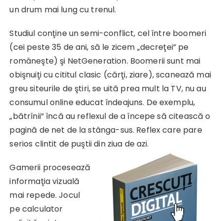
un drum mai lung cu trenul.
Studiul conţine un semi-conflict, cel între boomeri
(cei peste 35 de ani, să le zicem „decreţei” pe
româneşte) şi NetGeneration. Boomerii sunt mai
obişnuiţi cu cititul clasic (cărţi, ziare), scanează mai
greu siteurile de ştiri, se uită prea mult la TV, nu au
consumul online educat îndeajuns. De exemplu,
„bătrînii” încă au reflexul de a începe să citească o
pagină de net de la stânga-sus. Reflex care pare
serios clintit de puştii din ziua de azi.
Gamerii procesează
informaţia vizuală
mai repede. Jocul
pe calculator