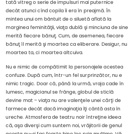
tată vitreg o serie de impulsuri mai puternice
decât atunci cînd copila îi era în preajmă. În
mintea unui om bântuit de o siluetă aflată la
marginea feminităţii, viaţa dublă şi minciuna de sine
merită fiecare bănuţ. Cum, de asemenea, fiecare
bănuţ îl merită şi moartea ca eliberare. Desigur, nu
moartea ta, ci moartea altcuiva.
Nu e nimic de compătimit la personajele acestea
confuze. După cum, într-un fel surprinzător, nu e
nimic tragic. Doar că, până la urmă, vraja cade în
lumesc, magicianul se frânge, globul de sticlă
devine mat – viaţa nu are valenţele unei cărţi de
farmece decât dacă imaginaţia îţi cântă asta în
ureche. Atmosfera de teatru noir întreţine ideea
că, aşa diverşi cum suntem noi, vrăjitorii de genul
acesta nu-şi fac foarte bine loc prin mulţime. Vă