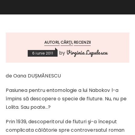
AUTORI
CĂRŢI
RECENZII
Virginia Lupulescu
by
6 iunie 2011
de Oana DUȘMĂNESCU
Pasiunea pentru entomologie a lui Nabokov l-a
împins să descopere o specie de fluture. Nu, nu pe
Lolita. Sau poate…?
Prin 1939, descoperitorul de fluturi şi-a început
complicata călătorie spre controversatul roman