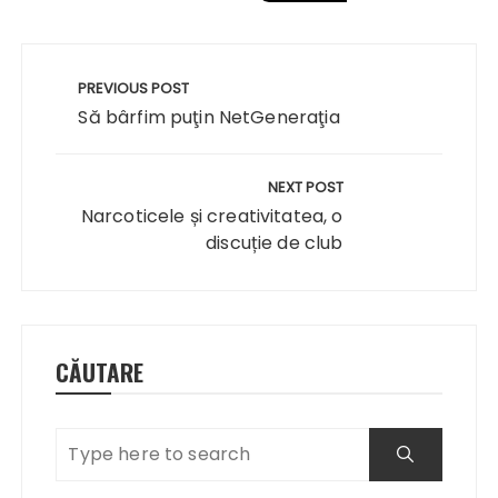
Navigare
în
PREVIOUS POST
articole
Să bârfim puţin NetGeneraţia
NEXT POST
Narcoticele și creativitatea, o
discuție de club
CĂUTARE