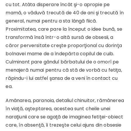
cu tot. Atâta disperare încât şi-o apropie pe
mamă, o văduvă trecută de 40 de ani şi trecută în
general, numai pentru a sta lângă fiică.
Proximitatea, care pare la început o idee bună, se
transformă însă într-o altă sursă de obsesii, a
căror perversitate creşte proporţional cu dorinţa
bolnavei mame de a îndepărta copilul de cuib.
Culminant pare gândul bărbatului de o omorî pe
menajeră numai pentru că stă de vorbă cu fetiţa,
răpindu-i lui astfel şansa de a veni în contact cu
ea.
Amânarea, paranoia, detaliul chinuitor, rămânerea
în viaţă, aşteptarea, acestea sunt cheile unei
naraţiunii care se agaţă de imaginea fetiţei-obiect
care, în absenţă, îi trezeşte celui ajuns din obsesie