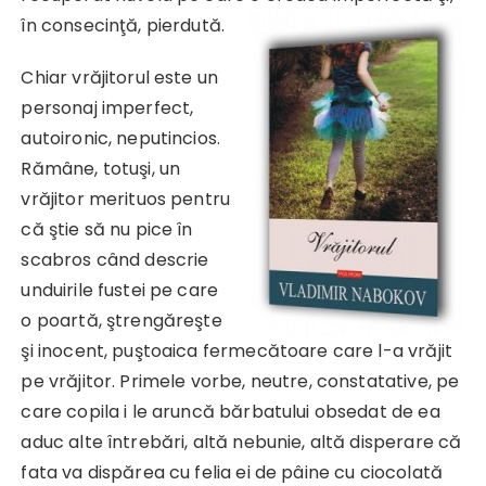
în consecinţă, pierdută.
Chiar vrăjitorul este un
personaj imperfect,
autoironic, neputincios.
Rămâne, totuşi, un
vrăjitor merituos pentru
că ştie să nu pice în
scabros când descrie
unduirile fustei pe care
o poartă, ştrengăreşte
şi inocent, puştoaica fermecătoare care l-a vrăjit
pe vrăjitor. Primele vorbe, neutre, constatative, pe
care copila i le aruncă bărbatului obsedat de ea
aduc alte întrebări, altă nebunie, altă disperare că
fata va dispărea cu felia ei de pâine cu ciocolată