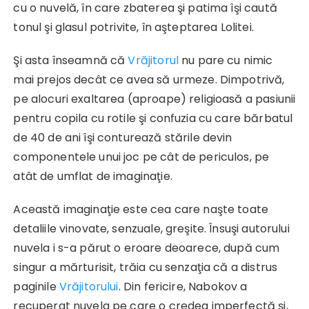
cu o nuvelă, în care zbaterea şi patima îşi caută
tonul şi glasul potrivite, în aşteptarea Lolitei.
Şi asta înseamnă că
Vrăjitorul
nu pare cu nimic
mai prejos decât ce avea să urmeze. Dimpotrivă,
pe alocuri exaltarea (aproape) religioasă a pasiunii
pentru copila cu rotile şi confuzia cu care bărbatul
de 40 de ani îşi conturează stările devin
componentele unui joc pe cât de periculos, pe
atât de umflat de imaginaţie.
Această imaginaţie este cea care naşte toate
detaliile vinovate, senzuale, greşite. Însuşi autorului
nuvela i s-a părut o eroare deoarece, după cum
singur a mărturisit, trăia cu senzaţia că a distrus
paginile
Vrăjitorului
. Din fericire, Nabokov a
recuperat nuvela pe care o credea imperfectă şi,