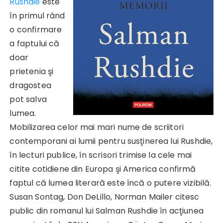
Rushdie
este
în primul rând
o confirmare
a faptului că
doar
prietenia şi
dragostea
pot salva
lumea.
Mobilizarea celor mai mari nume de scriitori
contemporani ai lumii pentru susţinerea lui Rushdie,
în lecturi publice, în scrisori trimise la cele mai
citite cotidiene din Europa şi America confirmă
faptul că lumea literară este încă o putere vizibilă.
Susan Sontag, Don DeLillo, Norman Mailer citesc
public din romanul lui Salman Rushdie în acţiunea