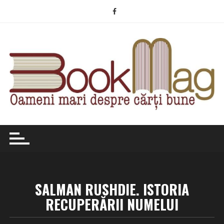
Skip
to
content
SALMAN RUSHDIE. ISTORIA
RECUPERĂRII NUMELUI