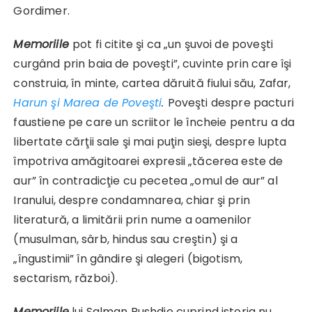
Gordimer.
Memoriile
pot fi citite şi ca „un şuvoi de poveşti
curgând prin baia de poveşti”, cuvinte prin care îşi
construia, în minte, cartea dăruită fiului său, Zafar,
Harun şi Marea de Poveşti
.
Poveşti despre pacturi
faustiene pe care un scriitor le încheie pentru a da
libertate cărţii sale şi mai puţin sieşi, despre lupta
împotriva amăgitoarei expresii „tăcerea este de
aur” în contradicţie cu pecetea „omul de aur” al
Iranului, despre condamnarea, chiar şi prin
literatură, a limitării prin nume a oamenilor
(musulman, sârb, hindus sau creştin) şi a
„îngustimii” în gândire şi alegeri (bigotism,
sectarism, război).
Memoriile
lui Salman Rushdie cuprind istoria nu