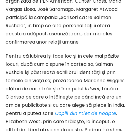
organizată de PEN American; Günter Grass, Mario
Vargas Llosa, José Saramago, Margaret Atwood
participă la campania „Scrisori către Salman
Rushdie”, în timp ce alte personalităţi îi oferă
acestuia adăpost, ascunzătoare, dar mai ales
confirmarea unor relaţii umane.
Pentru că iubirea îşi face loc şi în cele mai păzite
locuri, după cum o spune în cartea sa, Salman
Rushdie îşi păstrează echilibrul identităţii şi prin
femeile din viaţa sa; prozatoarea Marianne Wiggins
alături de care trăieşte începutul
fatwei,
tânăra
Clarissa pe care o întâlneşte pe când încă era un
om de publicitate şi cu care alege să plece în India,
pentru a putea scrie
Copiii din miez de noapte
,
Elizabeth West, prin care trăieşte, la început, o
altfel de libertate, prin dragoste,
Padma Lakshmi,