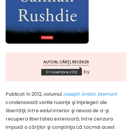
AUTORI
CĂRŢI
RECENZII
by
12 noiembrie 2012
Publicat în 2012, volumul
Joseph Anton. Memorii
condensează variile nuanţe şi înţelegeri ale
libertăţii; între exilul interior şi nevoia de a-şi
recupera libertatea exterioară, între cenzura
impusă a cărţilor şi conştiinţa că tocmai acest