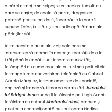
a cărei atracţie se risipeşte cu acelaşi tumult cu
care se naşte; de cealaltă parte, dragostea
paternă pentru cei doi fii, încercările la care îl
supune Zafar, fiul său, şi scrisorile apăsătoare ale
părinţilor săi.
Între aceste planuri ale vieţii sale care se
intersectează tocmai în absenţa libertăţii de a le
trăi până la capăt, sunt inserate curiozităţi,
întâmplări cu nume mari ale culturii sau politicii din
întreaga lume; convorbirea telefonică cu Gabriel
García Márquez, într-un amestec de spaniolă,
engleză şi franceză, filmarea ecranizării
Jurnalului
lui Bridget Jones
unde îl întâlneşte pe Hugh Grant,
întâlnirea cu autorul
Abatorului cinci
,
precum şi
prietenia necondiţionată cu scriitoarea Nadine